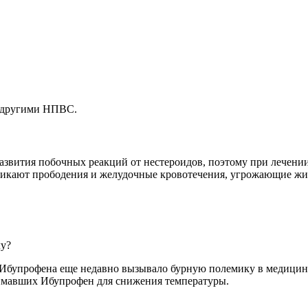
 другими НПВС.
развития побочных реакций от нестероидов, поэтому при лечен
никают прободения и желудочные кровотечения, угрожающие жиз
лу?
 Ибупрофена еще недавно вызывало бурную полемику в медицин
нимавших Ибупрофен для снижения температуры.