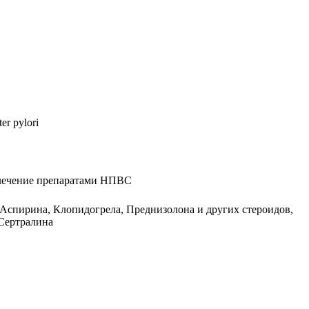
r pylori
лечение препаратами НПВС
 Аспирина, Клопидогрела, Преднизолона и других стероидов,
 Сертралина