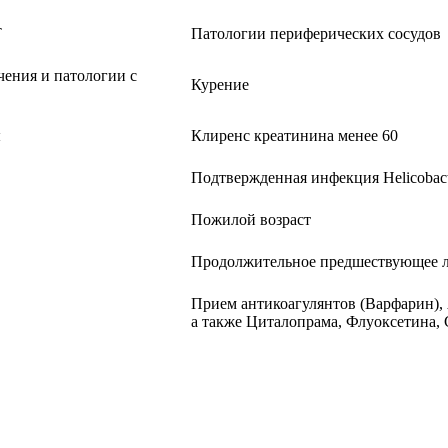
Т
Патологии периферических сосудов
чения и патологии с
Курение
ы
Клиренс креатинина менее 60
Подтвержденная инфекция Helicobacte
Пожилой возраст
Продолжительное предшествующее 
Прием антикоагулянтов (Варфарин),
а также Циталопрама, Флуоксетина,