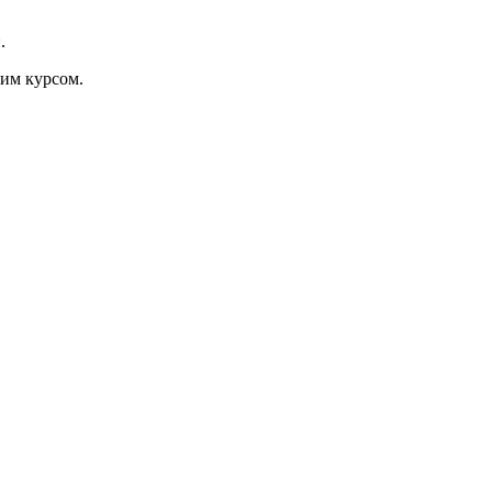
.
им курсом.