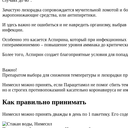
случаях до 40°.
Зачастую лихорадка сопровождается мучительной ломотой и бо
жаропонижающие средства, или антипиретики.
И здесь важно не ошибиться и не навредить организму, выбра
инфекции.
Особенно это касается Аспирина, который при инфекционных б
гипераммониемию – повышение уровня аммиака до критических
Более того, Аспирин создает благоприятные условия для попад
Важно
!
Препаратом выбора для снижения температуры и лихорадки пр
Нимесил можно принять, если Парацетамол не помог сбить тем
но и строгих противопоказаний касательно коронавируса не им
Как правильно принимать
Нимесил можно принять дважды в день по 1 пакетику. Его сод