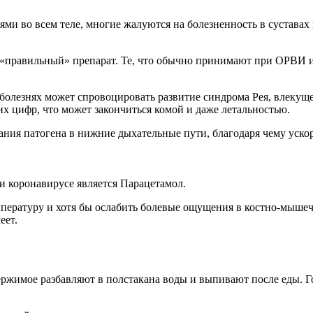
ями во всем теле, многие жалуются на болезненность в сустав
в «правильный» препарат. Те, что обычно принимают при ОРВИ и
олезнях может спровоцировать развитие синдрома Рея, влекуще
 цифр, что может закончиться комой и даже летальностью.
ания патогена в нижние дыхательные пути, благодаря чему уско
и коронавирусе является Парацетамол.
пературу и хотя бы ослабить болевые ощущения в костно-мышеч
еет.
ержимое разбавляют в полстакана воды и выпивают после еды. 