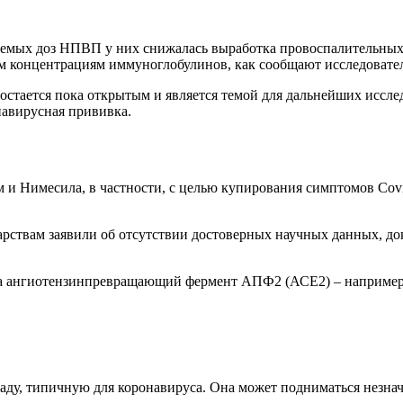
аемых доз НПВП у них снижалась выработка провоспалительных 
м концентрациям иммуноглобулинов, как сообщают исследовате
, остается пока открытым и является темой для дальнейших исс
навирусная прививка.
и Нимесила, в частности, с целью купирования симптомов Covid
карствам заявили об отсутствии достоверных научных данных, 
а ангиотензинпревращающий фермент АПФ2 (АСЕ2) – например, 
ду, типичную для коронавируса. Она может подниматься незнач