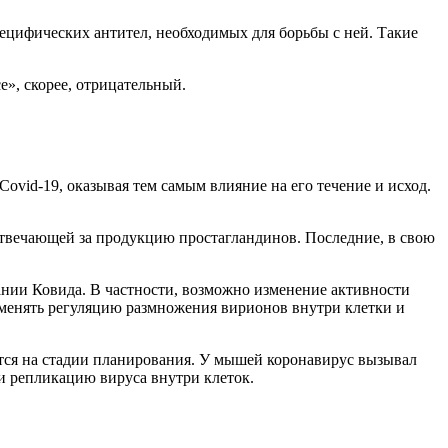
пецифических антител, необходимых для борьбы с ней. Такие
е», скорее, отрицательный.
id-19, оказывая тем самым влияние на его течение и исход.
отвечающей за продукцию простагландинов. Последние, в свою
ании Ковида. В частности, возможно изменение активности
менять регуляцию размножения вирионов внутри клетки и
тся на стадии планирования. У мышей коронавирус вызывал
и репликацию вируса внутри клеток.