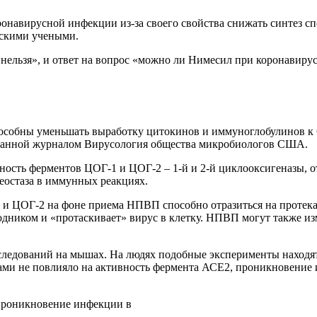
ронавирусной инфекции из-за своего свойства снижать синтез с
нскими учеными.
«нельзя», и ответ на вопрос «можно ли Нимесил при коронавирус
обны уменьшать выработку цитокинов и иммуноглобулинов к Cov
чатанной журналом Вирусология общества микробиологов США.
ность ферментов ЦОГ-1 и ЦОГ-2 – 1-й и 2-й циклооксигеназы, 
еостаза в иммунных реакциях.
1 и ЦОГ-2 на фоне приема НПВП способно отразиться на протек
дником и «протаскивает» вирус в клетку. НПВП могут также из
сследований на мышах. На людях подобные эксперименты находя
ами не повлияло на активность фермента АСЕ2, проникновение 
проникновение инфекции в