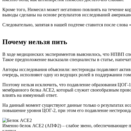
Кроме того, Нимесил может негативно повлиять на течение ко
выводы сделаны на основе результатов исследований америка
Следовательно, запятая в нашей подтеме ставится после слова 
Почему нельзя пить
В ходе медицинских экспериментов выяснилось, что НПВП спос
Такое предположение высказали специалисты в статье, напе
Авторы исследования объяснили: нестероиды подавляют актив
очередь, исполняют одну из ведущих ролей в поддержании гом
Поэтому нельзя исключить, что подавление образования ЦОГ-
мембранного белка АСЕ2, который служит своеобразным прово
влиять на иммунный ответ.
На данный момент существуют данные только о результатах и
повышение уровня ЦОГ-2, при этом его подавление нестероид
Именно белок АСЕ2 (АПФ2) – слабое звено, обеспечивающее 
клетки