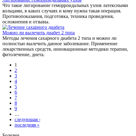
Что такое лигирование геморроидальных узлов латексными
кольцами, в каких случаях и кому нужна такая операция.
Противопоказания, подготовка, техника проведения,
осложнения и отзывы.
Можно ли вылечить диабет 2 типа
Методы лечения сахарного диабета 2 типа и можно ли
полностью вылечить данное заболевание. Применение
лекарственных средств, инновационные методики терапии,
фитолечение, диета.
1
Страницы
2
3
4
5
6
7
8
9
…
следующая ›
последняя »
Болезни