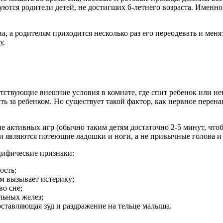
уются родители детей, не достигших 6-летнего возраста. Именно
а, а родителям приходится несколько раз его переодевать и меня
у.
етствующие внешние условия в комнате, где спит ребенок или не
ь за ребенком. Но существует такой фактор, как нервное перен
ле активных игр (обычно таким детям достаточно 2-5 минут, чтоб
и являются потеющие ладошки и ноги, а не привычные голова и
цифические признаки:
ость;
м вызывает истерику;
во сне;
льных желез;
оставляющая зуд и раздражение на тельце малыша.