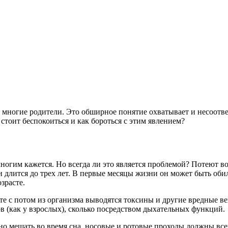
ся многие родители. Это обширное понятие охватывает и несоот
стоит беспокоиться и как бороться с этим явлением?
ногим кажется. Но всегда ли это является проблемой? Потеют во 
и длится до трех лет. В первые месяцы жизни он может быть об
зрасте.
те с потом из организма выводятся токсины и другие вредные ве
в (как у взрослых), сколько посредством дыхательных функций.
о мешать во время сна, носовые и ротовые проходы должны все