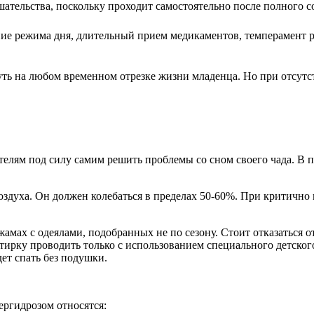
ательства, поскольку проходит самостоятельно после полного со
ие режима дня, длительный прием медикаментов, темперамент р
ть на любом временном отрезке жизни младенца. Но при отсутс
телям под силу самим решить проблемы со сном своего чада. В 
оздуха. Он должен колебаться в пределах 50-60%. При критично
жамах с одеялами, подобранных не по сезону. Стоит отказаться о
 Стирку проводить только с использованием специального детско
ет спать без подушки.
ергидрозом относятся: