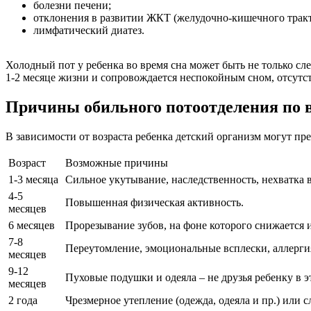
болезни печени;
отклонения в развитии ЖКТ (желудочно-кишечного тракт
лимфатический диатез.
Холодный пот у ребенка во время сна может быть не только сл
1-2 месяце жизни и сопровождается неспокойным сном, отсутст
Причины обильного потоотделения по 
В зависимости от возраста ребенка детский организм могут пр
Возраст
Возможные причины
1-3 месяца
Сильное укутывание, наследственность, нехватка 
4-5
Повышенная физическая активность.
месяцев
6 месяцев
Прорезывание зубов, на фоне которого снижается 
7-8
Переутомление, эмоциональные всплески, аллерги
месяцев
9-12
Пуховые подушки и одеяла – не друзья ребенку в 
месяцев
2 года
Чрезмерное утепление (одежда, одеяла и пр.) или 