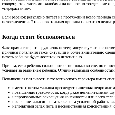
говорят, что с частыми жалобами на ночное потоотделение жал
«перерастания».
Если ребенок регулярно потеет на протяжении всего периода сн
потоотделении. Это основательная причина показаться педиатр
Когда стоит беспокоиться
Факторами того, что грудничок потеет, могут служить несоотв
причины появления такой ситуации и более внимательно следит
потеть ребенок будет достаточно интенсивно.
Причем, если ребенок сильно потеет не только во сне, но и пос
успевает за развитием ребенка. Отличительными особенностям
Повышенная потливость патологического характера имеет спе
вместе с потом малыша преследует кишечная непроходим
повышенная тревожность, когда даже незначительный шу
непроизвольные сокращения конечностей или всего тела 
появление залысин на затылке из-за усиленной работы са
неприятный запах пота и несвойственная консистенция, 