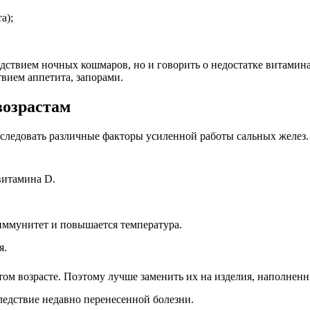
а);
едствием ночных кошмаров, но и говорить о недостатке витамин
вием аппетита, запорами.
возрастам
еследовать различные факторы усиленной работы сальных желез.
витамина D.
иммунитет и повышается температура.
я.
этом возрасте. Поэтому лучше заменить их на изделия, наполнен
следствие недавно перенесенной болезни.