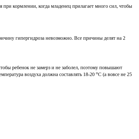
я при кормлении, когда младенец прилагает много сил, чтобы
причину гипергидроза невозможно. Все причины делят на 2
обы ребенок не замерз и не заболел, поэтому повышают
о
емпература воздуха должна составлять 18-20
С (а вовсе не 25