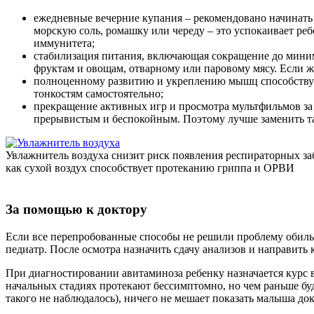
ежедневные вечерние купания – рекомендовано начинать
морскую соль, ромашку или череду – это успокаивает реб
иммунитета;
стабилизация питания, включающая сокращение до миним
фруктам и овощам, отварному или паровому мясу. Если же
полноценному развитию и укреплению мышц способствуют
тонкостям самостоятельно;
прекращение активных игр и просмотра мультфильмов за 2
прерывистым и беспокойным. Поэтому лучше заменить т
Увлажнитель воздуха снизит риск появления респираторных за
как сухой воздух способствует протеканию гриппа и ОРВИ
За помощью к доктору
Если все перепробованные способы не решили проблему обильн
педиатр. После осмотра назначить сдачу анализов и направить
При диагностировании авитаминоза ребенку назначается курс 
начальных стадиях протекают бессимптомно, но чем раньше будет
такого не наблюдалось), ничего не мешает показать малыша до