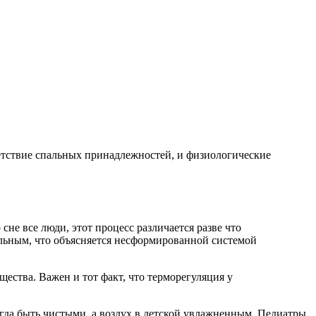
ветствие спальных принадлежностей, и физиологические
сне все люди, этот процесс различается разве что
ильным, что объясняется несформированной системой
щества. Важен и тот факт, что терморегуляция у
гда быть чистыми, а воздух в детской увлажненным. Педиатры