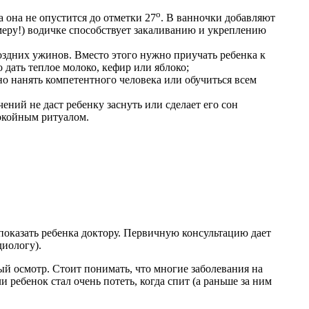
о
ка она не опустится до отметки 27
. В ванночки добавляют
 меру!) водичке способствует закаливанию и укреплению
здних ужинов. Вместо этого нужно приучать ребенка к
 дать теплое молоко, кефир или яблоко;
 нанять компетентного человека или обучиться всем
ний не даст ребенку заснуть или сделает его сон
окойным ритуалом.
показать ребенка доктору. Первичную консультацию дает
диологу).
ый осмотр. Стоит понимать, что многие заболевания на
 ребенок стал очень потеть, когда спит (а раньше за ним