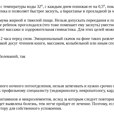
о
о
 с температуры воды 32
, с каждым днем понижая ее на 0,5
, по
енка и позволяет быстрее заснуть, а барахтанье в прохладной (в
ума жирной и тяжелой пищи. Нельзя допускать переедания и по
 ребенок проголодался (что тоже помешает ему заснуть) уместно
 массажи и оздоровительная гимнастика. Для этих целей можно
 часа перед сном. Эмоциональный скачок на фоне таких развлече
акой досуг чтением книги, массажем, колыбельной или иным сп
болеваний, так
ого ночного потоотделения, нельзя затягивать и нужно срочно 
 к профильному специалисту (эндокринологу, невропатологу, кар
витаминов и микроэлементов, вслед за которым следует повторн
 выявлена болезнь, тем легче пройдет ее лечение. Поэтому, если
ктору для собственного успокоения.