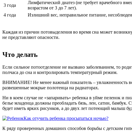
Лимфатический диатез (не требует врачебного вмеш
3 года
возрастом от 3 до 7 лет).
4 года
Излишний вес, неправильное питание, несоблюден
Каждая из причин потовыделения во время сна может возникну
не представляют опасности.
Что делать
Если сильное потоотделение не вызвано заболеванием, то роди
полчаса до сна и контролировать температурный режим.
ВНИМАНИЕ!
Не менее важный показатель – увлажненность в
развешенные мокрые полотенца на радиаторах.
Ни в коем случае не «запаривать» ребенка в уйме пеленок и пи
белье младенца должны преобладать бязь, лен, сатин, бамбук.
будет иметь ярких рисунков, а до двух лет потеющий малыш буд
Как отучить ребенка просыпаться ночью?
К ряду проверенных домашних способов борьбы с детским гип