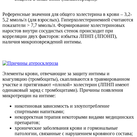
Референсные значения для общего холестерина в крови – 3,2-
5,2 ммоль/л (для взрослых). Гиперхолестеринемией считаются
показатели > 7,7 ммоль/л. Формирование холестериновых
наростов внутри сосудистых стенок происходит при
корреляции двух факторов: избытка ЛПНП (ЛПОНП),
наличия микроповреждений интимы.
Элементы крови, отвечающие за защиту интимы и
коагуляцию (тромбоциты), скапливаются в травмированном
участке и притягивают «плохой» холестерин (ЛПНП имеют
одинаковый заряд с тромбоцитами). Причины появления
микротрещин на интиме:
никотиновая зависимость и злоупотребление
спиртными напитками;
некорректная терапия некоторыми видами медицинских
препаратов;
хронические заболевания крови и гормональные
патологии, связанные с нарушением кровяного состава;