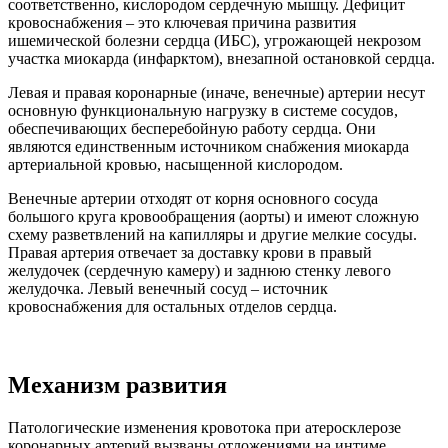
соответственно, кислородом сердечную мышцу. Дефицит
кровоснабжения – это ключевая причина развития
ишемической болезни сердца (ИБС), угрожающей некрозом
участка миокарда (инфарктом), внезапной остановкой сердца.
Левая и правая коронарные (иначе, венечные) артерии несут
основную функциональную нагрузку в системе сосудов,
обеспечивающих бесперебойную работу сердца. Они
являются единственным источником снабжения миокарда
артериальной кровью, насыщенной кислородом.
Венечные артерии отходят от корня основного сосуда
большого круга кровообращения (аорты) и имеют сложную
схему разветвлений на капилляры и другие мелкие сосуды.
Правая артерия отвечает за доставку крови в правый
желудочек (сердечную камеру) и заднюю стенку левого
желудочка. Левый венечный сосуд – источник
кровоснабжения для остальных отделов сердца.
Механизм развития
Патологические изменения кровотока при атеросклерозе
коронарных артерий вызваны отложениями на интиме