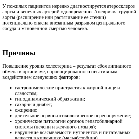
У пожилых пациентов нередко диагностируется атеросклероз
аорты и венечных артерий одновременно. Аневризма грудной
аорты (расширение или растягивание ее стенки)
потенциально опасна внезапным разрывом центрального
сосуда и мгновенной смертью человека.
Причины
Повышение уровня холестерина – результат сбоя липидного
обмена в организме, спровоцированного негативным
воздействием следующих факторов:
гастрономические пристрастия к жирной пище и
сладостям;
гиподинамический образ жизни;
сахарный диабет;
ожирение;
длительное нервно-психологическое перенапряжение;
хронические патологии органов гепатобилиарной
системы (печени и желчного пузыря);
нарушение всасываемости нутриентов и питательных
веществ в кишечнике (мальабсорбция).