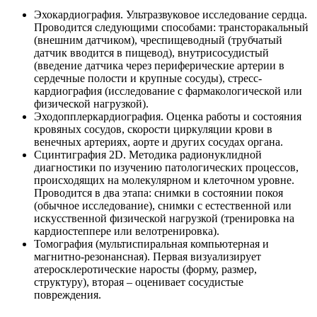
Эхокардиография. Ультразвуковое исследование сердца.
Проводится следующими способами: трансторакальный
(внешним датчиком), чреспищеводный (трубчатый
датчик вводится в пищевод), внутрисосудистый
(введение датчика через периферические артерии в
сердечные полости и крупные сосуды), стресс-
кардиография (исследование с фармакологической или
физической нагрузкой).
Эходопплеркардиография. Оценка работы и состояния
кровяных сосудов, скорости циркуляции крови в
венечных артериях, аорте и других сосудах органа.
Сцинтиграфия 2D. Методика радионуклидной
диагностики по изучению патологических процессов,
происходящих на молекулярном и клеточном уровне.
Проводится в два этапа: снимки в состоянии покоя
(обычное исследование), снимки с естественной или
искусственной физической нагрузкой (тренировка на
кардиостеппере или велотренировка).
Томография (мультиспиральная компьютерная и
магнитно-резонансная). Первая визуализирует
атеросклеротические наросты (форму, размер,
структуру), вторая – оценивает сосудистые
повреждения.