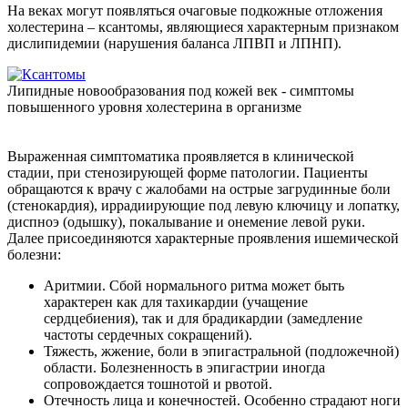
На веках могут появляться очаговые подкожные отложения
холестерина – ксантомы, являющиеся характерным признаком
дислипидемии (нарушения баланса ЛПВП и ЛПНП).
Липидные новообразования под кожей век - симптомы
повышенного уровня холестерина в организме
Выраженная симптоматика проявляется в клинической
стадии, при стенозирующей форме патологии. Пациенты
обращаются к врачу с жалобами на острые загрудинные боли
(стенокардия), иррадиирующие под левую ключицу и лопатку,
диспноэ (одышку), покалывание и онемение левой руки.
Далее присоединяются характерные проявления ишемической
болезни:
Аритмии. Сбой нормального ритма может быть
характерен как для тахикардии (учащение
сердцебиения), так и для брадикардии (замедление
частоты сердечных сокращений).
Тяжесть, жжение, боли в эпигастральной (подложечной)
области. Болезненность в эпигастрии иногда
сопровождается тошнотой и рвотой.
Отечность лица и конечностей. Особенно страдают ноги