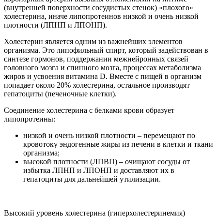
(внутренней поверхности сосудистых стенок) «плохого»
холестерина, иначе липопротеинов низкой и очень низкой
плотности (ЛПНП и ЛПОНП).
Холестерин является одним из важнейших элементов
организма. Это липофильный спирт, который задействован в
синтезе гормонов, поддержании межнейронных связей
головного мозга и спинного мозга, процессах метаболизма
жиров и усвоения витамина D. Вместе с пищей в организм
попадает около 20% холестерина, остальное производят
гепатоциты (печеночные клетки).
Соединение холестерина с белками крови образует
липопротеины:
низкой и очень низкой плотности – перемещают по
кровотоку эндогенные жиры из печени в клетки и ткани
организма;
высокой плотности (ЛПВП) – очищают сосуды от
избытка ЛПНП и ЛПОНП и доставляют их в
гепатоциты для дальнейшей утилизации.
Высокий уровень холестерина (гиперхолестеринемия)