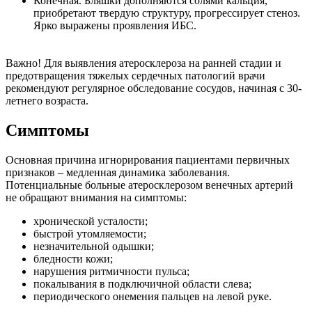
Конечная. Бляшки дополняются солями кальция,
приобретают твердую структуру, прогрессирует стеноз.
Ярко выражены проявления ИБС.
Важно!
Для выявления атеросклероза на ранней стадии и
предотвращения тяжелых сердечных патологий врачи
рекомендуют регулярное обследование сосудов, начиная с 30-
летнего возраста.
Симптомы
Основная причина игнорирования пациентами первичных
признаков – медленная динамика заболевания.
Потенциальные больные атеросклерозом венечных артерий
не обращают внимания на симптомы:
хронической усталости;
быстрой утомляемости;
незначительной одышки;
бледности кожи;
нарушения ритмичности пульса;
покалывания в подключичной области слева;
периодического онемения пальцев на левой руке.