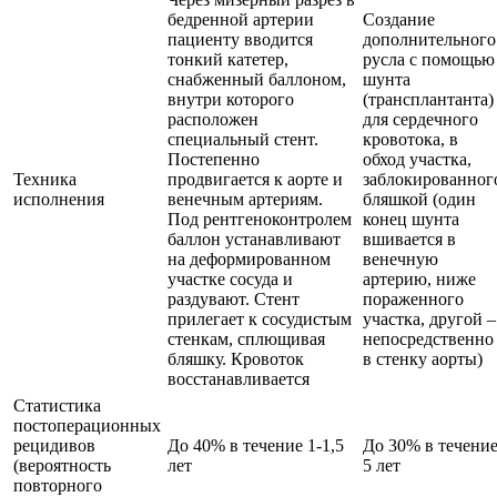
бедренной артерии
Создание
пациенту вводится
дополнительного
тонкий катетер,
русла с помощью
снабженный баллоном,
шунта
внутри которого
(трансплантанта)
расположен
для сердечного
специальный стент.
кровотока, в
Постепенно
обход участка,
Техника
продвигается к аорте и
заблокированног
исполнения
венечным артериям.
бляшкой (один
Под рентгеноконтролем
конец шунта
баллон устанавливают
вшивается в
на деформированном
венечную
участке сосуда и
артерию, ниже
раздувают. Стент
пораженного
прилегает к сосудистым
участка, другой –
стенкам, сплющивая
непосредственно
бляшку. Кровоток
в стенку аорты)
восстанавливается
Статистика
постоперационных
рецидивов
До 40% в течение 1-1,5
До 30% в течени
(вероятность
лет
5 лет
повторного