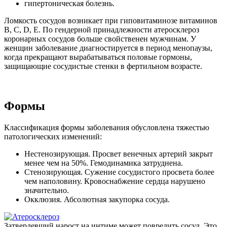
гипертоническая болезнь.
Ломкость сосудов возникает при гиповитаминозе витаминов
В, С, D, Е. По гендерной принадлежности атеросклероз
коронарных сосудов больше свойственен мужчинам. У
женщин заболевание диагностируется в период менопаузы,
когда прекращают вырабатываться половые гормоны,
защищающие сосудистые стенки в фертильном возрасте.
Формы
Классификация формы заболевания обусловлена тяжестью
патологических изменений:
Нестенозирующая. Просвет венечных артерий закрыт
менее чем на 50%. Гемодинамика затруднена.
Стенозирующая. Сужение сосудистого просвета более
чем наполовину. Кровоснабжение сердца нарушено
значительно.
Окклюзия. Абсолютная закупорка сосуда.
Затвердевший нарост на интиме может повредить сосуд. Это