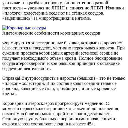
указывает на разбалансировку липопротеинов разной
плотности – увеличение ЛПНП и снижение ЛПВП. Излишки
«плохого» холестерина оседают на стенках сосудов,
«зацепившись» за микротрещинки в интиме.
Анатомические особенности коронарных сосудов
Формируются холестериновые бляшки, которые со временем
разрастаются и твердеют, частично перекрывая кровоток. При
сужении просвета коронарных артерий (стенозе) сердце не
получает необходимого объема крови. Полное блокирование
сосуда атеросклеротической бляшкой приводит к остановке
сердечной деятельности.
Справка!
Внутрисосудистые наросты (бляшки) – это не только
«плохой» холестерин. В их состав входят соединительные
волокна, кальциевые соли, тромбоциты и иные кровяные
клетки.
Коронарный атеросклероз прогрессирует медленно. С
момента первых холестериновых отложений до появления
симптомов болезни может пройти не один десяток лет.
Основную группу больных с первичными проявлениями
атеросклероза составляют люди в возрасте 45+.