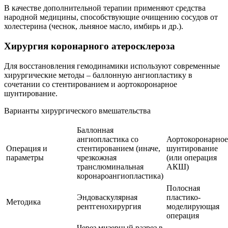
В качестве дополнительной терапии применяют средства
народной медицины, способствующие очищению сосудов от
холестерина (чеснок, льняное масло, имбирь и др.).
Хирургия коронарного атеросклероза
Для восстановления гемодинамики используют современные
хирургические методы – баллонную ангиопластику в
сочетании со стентированием и аортокоронарное
шунтирование.
Варианты хирургического вмешательства
Баллонная
ангиопластика со
Аортокоронарное
Операция и
стентированием
(иначе,
шунтирование
параметры
чрезкожная
(или операция
транслюминальная
АКШ)
коронароангиопластика)
Полосная
Эндоваскулярная
пластико-
Методика
рентгенохирургия
моделирующая
операция
Через мизерный разрез в