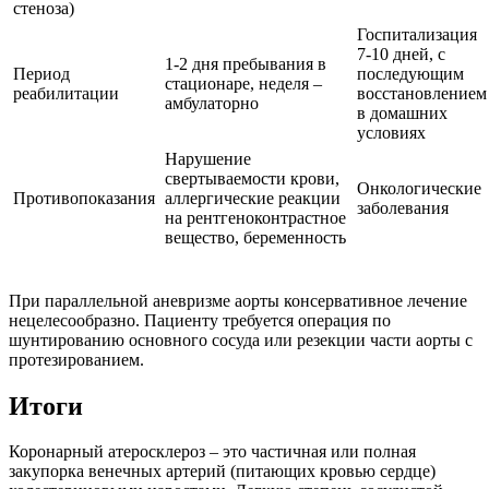
стеноза)
Госпитализация
7-10 дней, с
1-2 дня пребывания в
Период
последующим
стационаре, неделя –
реабилитации
восстановлением
амбулаторно
в домашних
условиях
Нарушение
свертываемости крови,
Онкологические
Противопоказания
аллергические реакции
заболевания
на рентгеноконтрастное
вещество, беременность
При параллельной аневризме аорты консервативное лечение
нецелесообразно. Пациенту требуется операция по
шунтированию основного сосуда или резекции части аорты с
протезированием.
Итоги
Коронарный атеросклероз – это частичная или полная
закупорка венечных артерий (питающих кровью сердце)