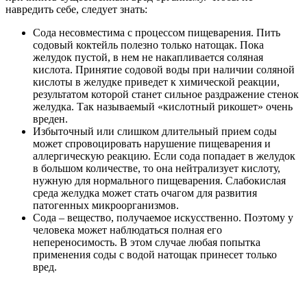
навредить себе, следует знать:
Сода несовместима с процессом пищеварения. Пить
содовый коктейль полезно только натощак. Пока
желудок пустой, в нем не накапливается соляная
кислота. Принятие содовой воды при наличии соляной
кислоты в желудке приведет к химической реакции,
результатом которой станет сильное раздражение стенок
желудка. Так называемый «кислотный рикошет» очень
вреден.
Избыточный или слишком длительный прием соды
может спровоцировать нарушение пищеварения и
аллергическую реакцию. Если сода попадает в желудок
в большом количестве, то она нейтрализует кислоту,
нужную для нормального пищеварения. Слабокислая
среда желудка может стать очагом для развития
патогенных микроорганизмов.
Сода – вещество, получаемое искусственно. Поэтому у
человека может наблюдаться полная его
непереносимость. В этом случае любая попытка
применения соды с водой натощак принесет только
вред.