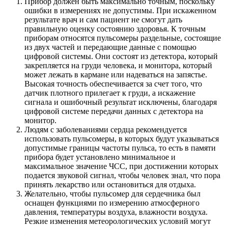
Прибор должен быть максимально точным, поскольку
ошибки в измерениях не допустимы. При искаженном
результате врач и сам пациент не смогут дать
правильную оценку состоянию здоровья. К точным
приборам относятся пульсомеры раздельные, состоящие
из двух частей и передающие данные с помощью
цифровой системы. Они состоят из детектора, который
закрепляется на груди человека, и монитора, который
может лежать в кармане или надеваться на запястье.
Высокая точность обеспечивается за счет того, что
датчик плотного прилегает к груди, а искажение
сигнала и ошибочный результат исключены, благодаря
цифровой системе передачи данных с детектора на
монитор.
Людям с заболеваниями сердца рекомендуется
использовать пульсомеры, в которых будут указываться
допустимые границы частоты пульса, то есть в памяти
прибора будет установлено минимальное и
максимальное значение ЧСС, при достижении которых
подается звуковой сигнал, чтобы человек знал, что пора
принять лекарство или остановиться для отдыха.
Желательно, чтобы пульсомер для сердечника был
оснащен функциями по измерению атмосферного
давления, температуры воздуха, влажности воздуха.
Резкие изменения метеорологических условий могут