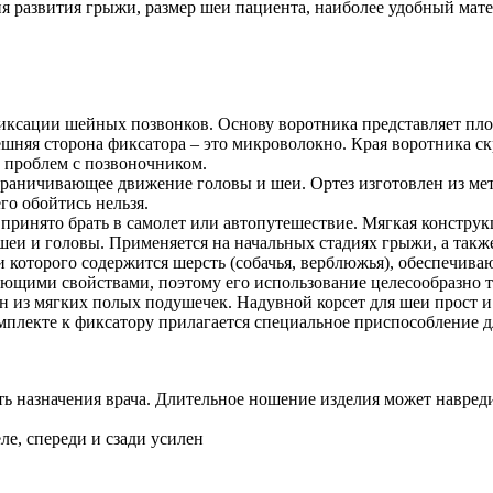
 развития грыжи, размер шеи пациента, наиболее удобный матер
иксации шейных позвонков. Основу воротника представляет пло
шняя сторона фиксатора – это микроволокно. Края воротника с
 проблем с позвоночником.
раничивающее движение головы и шеи. Ортез изготовлен из мета
го обойтись нельзя.
ринято брать в самолет или автопутешествие. Мягкая конструк
еи и головы. Применяется на начальных стадиях грыжи, а такж
 которого содержится шерсть (собачья, верблюжья), обеспечив
ющими свойствами, поэтому его использование целесообразно то
 из мягких полых подушечек. Надувной корсет для шеи прост и 
омплекте к фиксатору прилагается специальное приспособление д
ть назначения врача. Длительное ношение изделия может навреди
е, спереди и сзади усилен