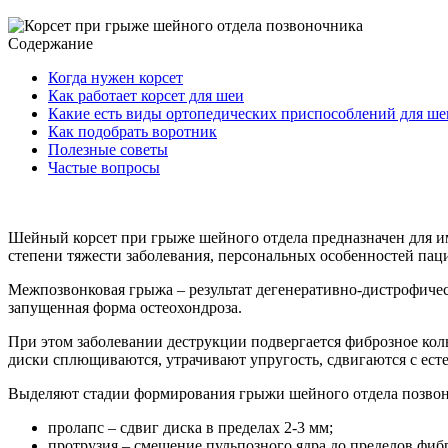
Содержание
Когда нужен корсет
Как работает корсет для шеи
Какие есть виды ортопедических приспособлений для ше
Как подобрать воротник
Полезные советы
Частые вопросы
Шейный корсет при грыже шейного отдела предназначен для и
степени тяжести заболевания, персональных особенностей пац
Межпозвонковая грыжа – результат дегенеративно-дистрофиче
запущенная форма остеохондроза.
При этом заболевании деструкции подвергается фиброзное коль
диски сплющиваются, утрачивают упругость, сдвигаются с ес
Выделяют стадии формирования грыжи шейного отдела позвон
пролапс – сдвиг диска в пределах 2-3 мм;
протрузия – смещение пульпозного ядра до пределов фиб