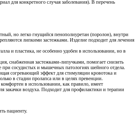
иал для конкретного случая заболевания). В перечень
тный, но легко гнущийся пенополиуретан (поролон), внутри
крепляются липкими застежками. Изделие подходит для лечения
лла и пластика, не особенно удобен в использовании, но в
ция, снабженная застежками-липучками, помогает снизить
е при сосудистых и мышечных патологиях шейного отдела.
ающая согревающий эффект для стимуляции кровотока и
лько в стадии пролапса или в целях превенции.
комфортен в использовании, как правило, имеет
ля закачки воздуха. Подходит для профилактики и терапии
ть пациенту.