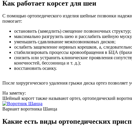
Как работает корсет для шеи
С помощью ортопедического изделия шейные позвонки надежн
помогает:
остановить (замедлить) смещение позвоночных структур;
максимально разгрузить шею и расслабить шейную муску
уменьшить сдавливание межпозвонковых дисков;
ослабить защемление нервных корешков, а, следовательно
стабилизировать процессы кровообращения в БЦА (брахи
снизить или устранить клинические проявления сопутст
конечностей, бессонница и т. д.);
восстановить осанку.
После хирургического удаления грыжи диска ортез позволяет 
На заметку:
Шейный корсет также называют ортез, ортопедический воротни
Вариант воротника Шанца
Какие есть виды ортопедических присп