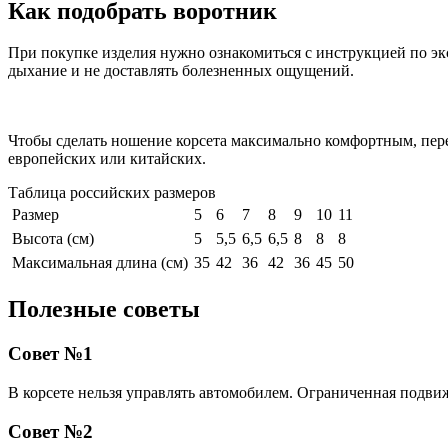
Как подобрать воротник
При покупке изделия нужно ознакомиться с инструкцией по экс
дыхание и не доставлять болезненных ощущений.
Чтобы сделать ношение корсета максимально комфортным, пере
европейских или китайских.
Таблица российских размеров
Размер
5
6
7
8
9
10
11
Высота (см)
5
5,5
6,5
6,5
8
8
8
Максимальная длина (см)
35
42
36
42
36
45
50
Полезные советы
Совет №1
В корсете нельзя управлять автомобилем. Ограниченная подви
Совет №2