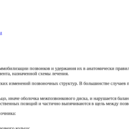
и
ммобилизации позвонков и удержания их в анатомически правил
иента, назначенной схемы лечения.
ских изменений позвоночных структур. В большинстве случаев
цо, иначе оболочка межпозвонкового диска, и нарушается балан
тественных позиций и частично выпячиваются в щель между поз
очника:
розного кольца;