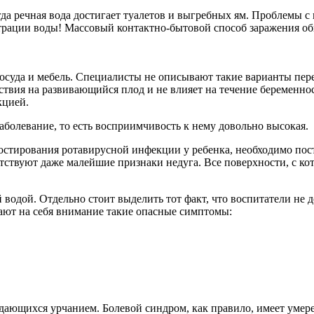
огда речная вода достигает туалетов и выгребных ям. Проблемы
рации воды! Массовый контактно-бытовой способ заражения обы
суда и мебель. Специалисты не описывают такие варианты пере
твия на развивающийся плод и не влияет на течение беременност
кцией.
болевание, то есть восприимчивость к нему довольно высокая.
стирования ротавирусной инфекции у ребенка, необходимо постав
утствуют даже малейшие признаки недуга. Все поверхности, с 
водой. Отдельно стоит выделить тот факт, что воспитатели не 
ают на себя внимание такие опасные симптомы:
ждающихся урчанием. Болевой синдром, как правило, имеет умер