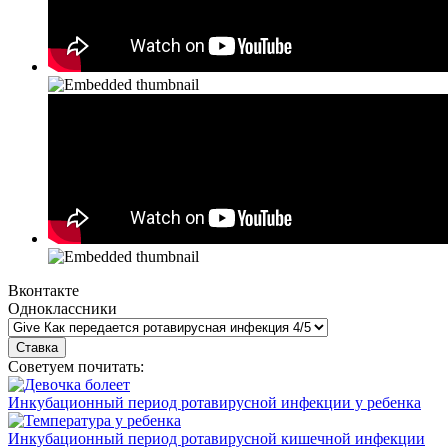
Вконтакте
Одноклассники
Советуем почитать:
Инкубационный период ротавирусной инфекции у ребенка
Инкубационный период ротавирусной кишечной инфекции