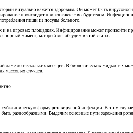
который визуально кажется здоровым. Он может быть вирусонос
ирование происходит при контакте с возбудителем. Инфекционны
употребления пищи из посуды больного.
иях и на игровых площадках. Инфицирование может произойти п
 спорный момент, который мы обсудим в этой статье.
ой даже до нескольких месяцев. В биологических жидкостях мож
ия массовых случаев.
актно-
 субклиническую форму ротавирусной инфекции. В этом случае
т быть разнообразными. Выделим основные пути заражения рот