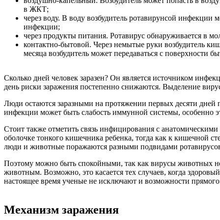
воздушно-капельный
. Возбудитель может попасть в возду
в ЖКТ;
через воду
. В воду возбудитель ротавирунсой инфекции 
инфекции;
через продукты питания
. Ротавирус обнаруживается в м
контактно-бытовой
. Через немытые руки возбудитель ки
месяца возбудитель может передаваться с поверхности б
Сколько дней человек заразен? Он является источником инфек
день риски заражения постепенно снижаются. Выделение вирус
Люди остаются заразными на протяжении первых десяти дней п
инфекции может быть слабость иммунной системы, особенно эт
Стоит также отметить связь инфицирования с анатомическими 
оболочке тонкого кишечника ребенка, тогда как к кишечной ст
люди и животные поражаются разными подвидами ротавирусо
Поэтому можно быть спокойными, так как вирусы животных не 
животным. Возможно, это касается тех случаев, когда здоровы
настоящее время ученые не исключают и возможности прямого
Механизм заражения