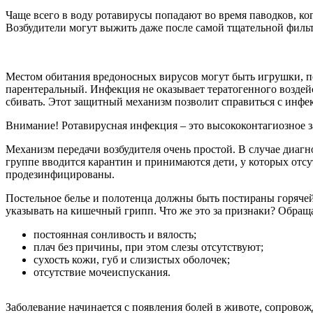
Чаще всего в воду ротавирусы попадают во время паводков, к
Возбудители могут выжить даже после самой тщательной фильт
Местом обитания вредоносных вирусов могут быть игрушки, по
парентеральный. Инфекция не оказывает тератогенного воздейс
сбивать. Этот защитный механизм позволит справиться с инфе
Внимание! Ротавирусная инфекция – это высококонтагиозное за
Механизм передачи возбудителя очень простой. В случае диагно
группе вводится карантин и принимаются дети, у которых отс
продезинфицированы.
Постельное белье и полотенца должны быть постираны горячей 
указывать на кишечный грипп. Что же это за признаки? Обращ
постоянная сонливость и вялость;
плач без причины, при этом слезы отсутствуют;
сухость кожи, губ и слизистых оболочек;
отсутствие мочеиспускания.
Заболевание начинается с появления болей в животе, сопрово