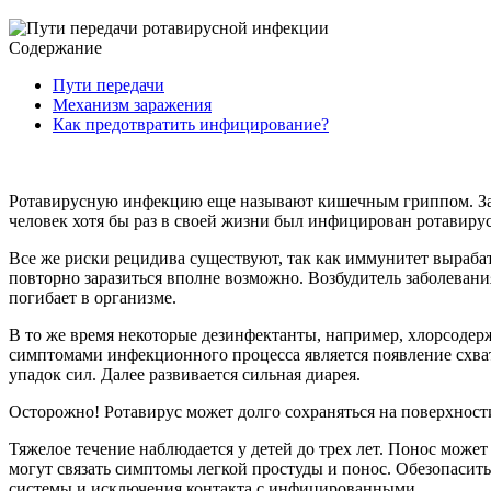
Содержание
Пути передачи
Механизм заражения
Как предотвратить инфицирование?
Ротавирусную инфекцию еще называют кишечным гриппом. За
человек хотя бы раз в своей жизни был инфицирован ротавиру
Все же риски рецидива существуют, так как иммунитет выраба
повторно заразиться вполне возможно. Возбудитель заболеван
погибает в организме.
В то же время некоторые дезинфектанты, например, хлорсодерж
симптомами инфекционного процесса является появление схват
упадок сил. Далее развивается сильная диарея.
Осторожно! Ротавирус может долго сохраняться на поверхност
Тяжелое течение наблюдается у детей до трех лет. Понос может
могут связать симптомы легкой простуды и понос. Обезопас
системы и исключения контакта с инфицированными.