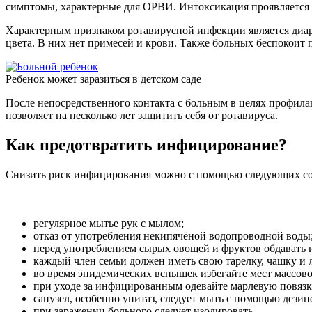
симптомы, характерные для ОРВИ. Интоксикация проявляется 
Характерным признаком ротавирусной инфекции является диаре
цвета. В них нет примесей и крови. Также больных беспокоит
Ребенок может заразиться в детском саде
После непосредственного контакта с больным в целях профила
позволяет на несколько лет защитить себя от ротавируса.
Как предотвратить инфицирование?
Снизить риск инфицирования можно с помощью следующих со
регулярное мытье рук с мылом;
отказ от употребления некипячёной водопроводной воды
перед употреблением сырых овощей и фруктов обдавать 
каждый член семьи должен иметь свою тарелку, чашку и 
во время эпидемических вспышек избегайте мест массово
при уходе за инфицированным одевайте марлевую повязк
санузел, особенно унитаз, следует мыть с помощью дез
при заражении больного следует изолировать.