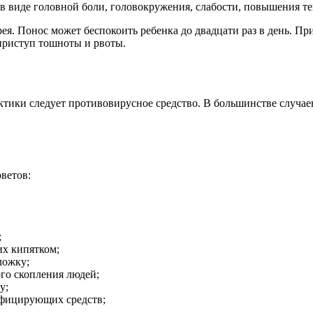
в виде головной боли, головокружения, слабости, повышения т
я. Понос может беспокоить ребенка до двадцати раз в день. Пр
 приступ тошноты и рвоты.
ктики следует противовирусное средство. В большинстве случа
ветов:
;
их кипятком;
ложку;
го скопления людей;
у;
инфицирующих средств;