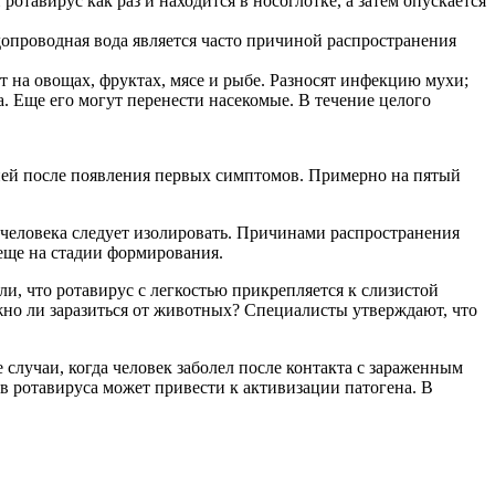
ротавирус как раз и находится в носоглотке, а затем опускается
опроводная вода является часто причиной распространения
 на овощах, фруктах, мясе и рыбе. Разносят инфекцию мухи;
. Еще его могут перенести насекомые. В течение целого
дней после появления первых симптомов. Примерно на пятый
человека следует изолировать. Причинами распространения
еще на стадии формирования.
, что ротавирус с легкостью прикрепляется к слизистой
ожно ли заразиться от животных? Специалисты утверждают, что
лучаи, когда человек заболел после контакта с зараженным
в ротавируса может привести к активизации патогена. В