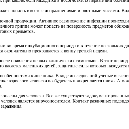
х при кашле, если находится в носоглотке. В первые дни болезни 
может попасть вместе с испражнениями и рвотными массами. Вод
олочной продукции. Активное размножение инфекции происходит
шечного гриппа может попасть на поверхность предметов обихода
ытовых предметов.
ции во время инкубационного периода и в течение нескольких 
а окончательно прекращается к концу третьей недели.
осле появления первых клинических симптомов. В этот период 
о касается маленьких детей, защитные силы которых находятся 
особенностями кишечника. В ходе исследований ученые выяснили
енке взрослого человека возбудитель прикрепляется плохо. А м
в.
опасны для человека. Все же существуют задокументированные с
й человек является вирусоносителем. Контакт различных подвидо
 заражения.