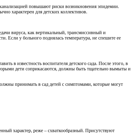
 с канализацией повышают риски возникновения эпидемии.
чно характерен для детских коллективов.
дачи вируса, как вертикальный, трансмиссивный и
и. Если у больного поднялась температура, не спешите ее
ить в известность воспитателя детского сада. После этого, в
которыми дети соприкасаются, должны быть тщательно вымыты и
должны принимать в сад детей с симптомами, которые могут
енный характер, реже – схваткообразный. Присутствуют