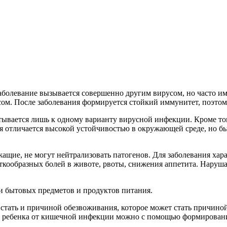
болевание вызывается совершенно другим вирусом, но часто 
сом. После заболевания формируется стойкий иммунитет, поэтом
тывается лишь к одному варианту вирусной инфекции. Кроме тог
ия отличается высокой устойчивостью в окружающей среде, но б
ащие, не могут нейтрализовать патогенов. Для заболевания хар
кообразных болей в животе, рвоты, снижения аппетита. Нарушае
и бытовых предметов и продуктов питания.
 стать и причиной обезвоживания, которое может стать причиной
ить ребенка от кишечной инфекции можно с помощью формирова