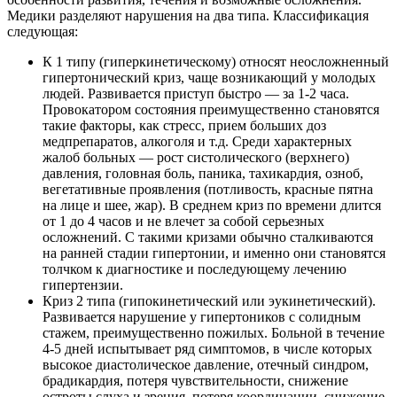
Медики разделяют нарушения на два типа. Классификация
следующая:
К 1 типу (гиперкинетическому)
относят неосложненный
гипертонический криз, чаще возникающий у молодых
людей. Развивается приступ быстро — за 1-2 часа.
Провокатором состояния преимущественно становятся
такие факторы, как стресс, прием больших доз
медпрепаратов, алкоголя и т.д. Среди характерных
жалоб больных — рост систолического (верхнего)
давления, головная боль, паника, тахикардия, озноб,
вегетативные проявления (потливость, красные пятна
на лице и шее, жар). В среднем криз по времени длится
от 1 до 4 часов и не влечет за собой серьезных
осложнений. С такими кризами обычно сталкиваются
на ранней стадии гипертонии, и именно они становятся
толчком к диагностике и последующему лечению
гипертензии.
Криз 2 типа (гипокинетический или эукинетический)
.
Развивается нарушение у гипертоников с солидным
стажем, преимущественно пожилых. Больной в течение
4-5 дней испытывает ряд симптомов, в числе которых
высокое диастолическое давление, отечный синдром,
брадикардия, потеря чувствительности, снижение
остроты слуха и зрения, потеря координации, снижение