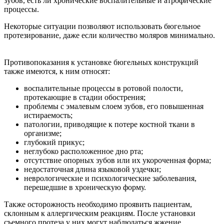
зубов, есть ли хронические воспалительные и атрофические
процессы.
Некоторые ситуации позволяют использовать бюгельное
протезирование, даже если количество моляров минимально.
Противопоказания к установке бюгельных конструкций
также имеются, к ним относят:
воспалительные процессы в ротовой полости,
протекающие в стадии обострения;
проблемы с эмалевым слоем зубов, его повышенная
истираемость;
патологии, приводящие к потере костной ткани в
организме;
глубокий прикус;
неглубоко расположенное дно рта;
отсутствие опорных зубов или их укороченная форма;
недостаточная длина языковой уздечки;
неврологические и психологические заболевания,
перешедшие в хроническую форму.
Также осторожность необходимо проявить пациентам,
склонным к аллергическим реакциям. После установки
съемного протеза у них могут наблюдаться жжение,