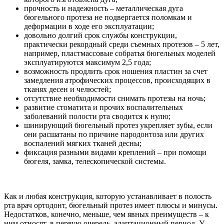
прочность и надежность – металлическая дуга
бюгельного протеза не подвергается поломкам и
деформации в ходе его эксплуатации;
довольно долгий срок службы конструкции,
практически рекордный среди съемных протезов – 5 лет,
например, пластмассовые собратья бюгельных моделей
эксплуатируются максимум 2,5 года;
возможность продлить срок ношения пластин за счет
замедления атрофических процессов, происходящих в
тканях десен и челюстей;
отсутствие необходимости снимать протезы на ночь;
развитие стоматита и прочих воспалительных
заболеваний полости рта сводится к нулю;
шинирующий бюгельный протез укрепляет зубы, если
они расшатаны по причине пародонтоза или других
воспалений мягких тканей десны;
фиксация разными видами креплений – при помощи
бюгеля, замка, телескопической системы.
Как и любая конструкция, которую устанавливает в полость
рта врач ортодонт, бюгельный протез имеет плюсы и минусы.
Недостатков, конечно, меньше, чем явных преимуществ – к
ним относят, в первую очередь, адаптационный период. У