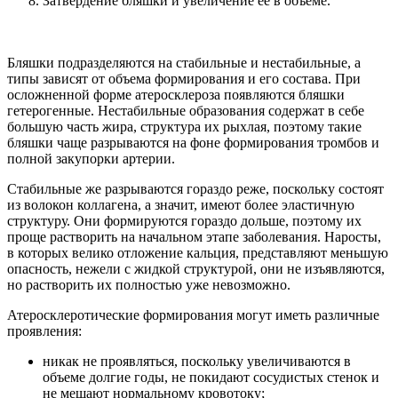
Затвердение бляшки и увеличение ее в объеме.
Бляшки подразделяются на стабильные и нестабильные, а
типы зависят от объема формирования и его состава. При
осложненной форме атеросклероза появляются бляшки
гетерогенные. Нестабильные образования содержат в себе
большую часть жира, структура их рыхлая, поэтому такие
бляшки чаще разрываются на фоне формирования тромбов и
полной закупорки артерии.
Стабильные же разрываются гораздо реже, поскольку состоят
из волокон коллагена, а значит, имеют более эластичную
структуру. Они формируются гораздо дольше, поэтому их
проще растворить на начальном этапе заболевания. Наросты,
в которых велико отложение кальция, представляют меньшую
опасность, нежели с жидкой структурой, они не изъявляются,
но растворить их полностью уже невозможно.
Атеросклеротические формирования могут иметь различные
проявления:
никак не проявляться, поскольку увеличиваются в
объеме долгие годы, не покидают сосудистых стенок и
не мешают нормальному кровотоку;