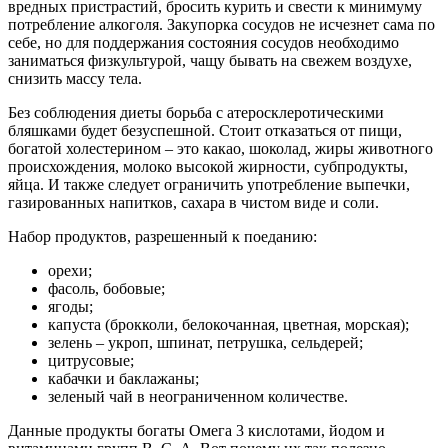
вредных пристрастий, бросить курить и свести к минимуму
потребление алкоголя. Закупорка сосудов не исчезнет сама по
себе, но для поддержания состояния сосудов необходимо
заниматься физкультурой, чащу бывать на свежем воздухе,
снизить массу тела.
Без соблюдения диеты борьба с атеросклеротическими
бляшками будет безуспешной. Стоит отказаться от пищи,
богатой холестерином – это какао, шоколад, жиры животного
происхождения, молоко высокой жирности, субпродукты,
яйца. И также следует ограничить употребление выпечки,
газированных напитков, сахара в чистом виде и соли.
Набор продуктов, разрешенный к поеданию:
орехи;
фасоль, бобовые;
ягоды;
капуста (брокколи, белокочанная, цветная, морская);
зелень – укроп, шпинат, петрушка, сельдерей;
цитрусовые;
кабачки и баклажаны;
зеленый чай в неограниченном количестве.
Данные продукты богаты Омега 3 кислотами, йодом и