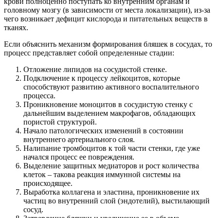
крови полноценно поступать ко внутренним органам и
головному мозгу (в зависимости от места локализации), из-за
чего возникает дефицит кислорода и питательных веществ в
тканях.
Если объяснить механизм формирования бляшек в сосудах, то
процесс представляет собой определенные стадии:
Отложение липидов на сосудистой стенке.
Подключение к процессу лейкоцитов, которые
способствуют развитию активного воспалительного
процесса.
Проникновение моноцитов в сосудистую стенку с
дальнейшим выделением макрофагов, обладающих
пористой структурой.
Начало патологических изменений в состоянии
внутреннего артериального слоя.
Налипание тромбоцитов к той части стенки, где уже
начался процесс ее повреждения.
Выделение защитных медиаторов и рост количества
клеток – такова реакция иммунной системы на
происходящее.
Выработка коллагена и эластина, проникновение их
частиц во внутренний слой (эндотелий), выстилающий
сосуд.