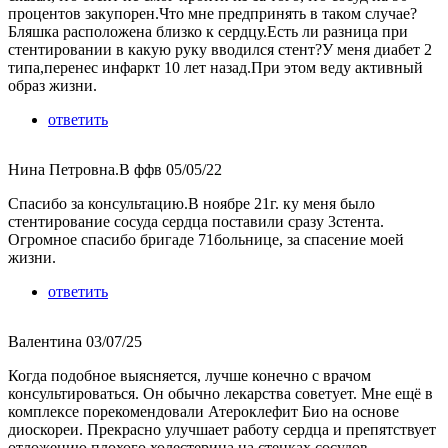
процентов закупорен.Что мне предпринять в таком случае?
Бляшка расположена близко к сердцу.Есть ли разница при
стентировании в какую руку вводился стент?У меня диабет 2
типа,перенес инфаркт 10 лет назад.При этом веду активный
образ жизни.
ответить
Нина Петровна.В ффв
05/05/22
Спасибо за консультацию.В ноябре 21г. ку меня было
стентирование сосуда сердца поставили сразу 3стента.
Огромное спасибо бригаде 71больнице, за спасение моей
жизни.
ответить
Валентина
03/07/25
Когда подобное выясняется, лучше конечно с врачом
консультироваться. Он обычно лекарства советует. Мне ещё в
комплексе порекомендовали Атероклефит Био на основе
диоскореи. Прекрасно улучшает работу сердца и препятствует
отложению плохого холестерина на стенках сосудов.