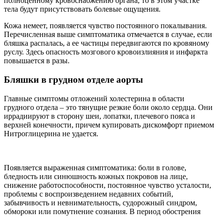
полноценному кровоснабжению органа, то в этом участке
тела будут присутствовать болевые ощущения.
Кожа немеет, появляется чувство постоянного покалывания.
Перечисленная выше симптоматика отмечается в случае, если
бляшка распалась, а ее частицы передвигаются по кровяному
руслу. Здесь опасность мозгового кровоизлияния и инфаркта
повышается в разы.
Бляшки в грудном отделе аорты
Главные симптомы отложений холестерина в области
грудного отдела – это тянущие резкие боли около сердца. Они
иррадиируют в сторону шеи, лопатки, плечевого пояса и
верхней конечности, причем купировать дискомфорт приемом
Нитроглицерина не удается.
Появляется выраженная симптоматика: боли в голове,
бледность или синюшность кожных покровов на лице,
снижение работоспособности, постоянное чувство усталости,
проблемы с воспроизведением недавних событий,
забывчивость и невнимательность, судорожный синдром,
обмороки или помутнение сознания. В период обострения