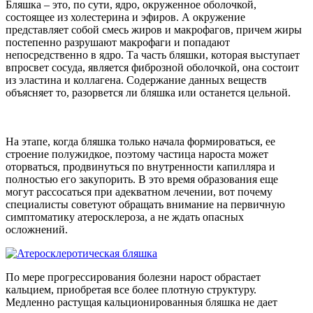
Бляшка – это, по сути, ядро, окруженное оболочкой,
состоящее из холестерина и эфиров. А окружение
представляет собой смесь жиров и макрофагов, причем жиры
постепенно разрушают макрофаги и попадают
непосредственно в ядро. Та часть бляшки, которая выступает
впросвет сосуда, является фиброзной оболочкой, она состоит
из эластина и коллагена. Содержание данных веществ
объясняет то, разорвется ли бляшка или останется цельной.
На этапе, когда бляшка только начала формироваться, ее
строение полужидкое, поэтому частица нароста может
оторваться, продвинуться по внутренности капилляра и
полностью его закупорить. В это время образования еще
могут рассосаться при адекватном лечении, вот почему
специалисты советуют обращать внимание на первичную
симптоматику атеросклероза, а не ждать опасных
осложнений.
По мере прогрессирования болезни нарост обрастает
кальцием, приобретая все более плотную структуру.
Медленно растущая кальционированныя бляшка не дает