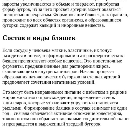
наросты увеличиваются в объеме и твердеют, приобретая
форму бугров, из-за чего просвет артерии может оказаться
полностью перекрытым. Формирование бляшек, как правило,
происходит во всех областях организма, а образовавшиеся
бугорки содержат кальций и инородные вещества.
Состав и виды бляшек
Если сосуды у человека мягкие, эластичные, их тонус
находится в норме, то формированию атеросклеротических
бляшек препятствуют особые вещества. Это пристеночные
ферменты, предназначенные для растворения жиров,
скапливающихся внутри капилляров. Начало процесса
образования патологических бугорков на стенках артерий
предполагает сочетания негативных условий.
Это могут быть неправильное питание с избытком в рационе
жиров животного происхождения, повреждение стенок
капилляров, которые утрачивают упругость и становятся
рыхлыми. Формирование бляшек в сосудах занимает не один
год – сначала отмечается активное отложение холестерина,
только потом оно обрастает волокнами соединительной ткани
и превращается в выраженный твердый бугорок.