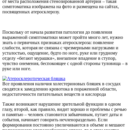
от места расположения стенозированной артерии – такая
симптоматика изображена на фото и размещена на сайтах,
посвященных атеросклерозу.
Поскольку от начала развития патологии до появления
выраженной симптоматики может пройти много лет, нужно
знать о первичных признаках атеросклероза: появление
слабости, которая не связана с чрезмерными нагрузками и
усталостью, ощущение, будто по ноге, руке или грудному
отделу «бегают мурашки», внезапное впадение в ступор,
чувство онемения, беспокоящее с одной стороны туловища – в
руке или ноге.
Все проявления наличия холестериновых бляшек в сосудах
сводятся к замедлению кровотока в пораженной области,
недостаточности питательных веществ и кислорода
Также возникают нарушение зрительной функции в одном
глазу, второй, как правило, видит хорошо и проблемы с речью
и памятью – человек становится забывчивым, путает даты и
события, начинает говорить нечленораздельно. Если
формирования постоянно увеличиваются в объеме и мешают