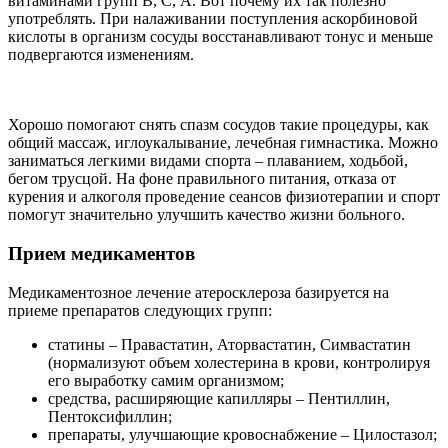
витаминами групп В, С, А. Вот почему их так полезно
употреблять. При налаживании поступления аскорбиновой
кислоты в организм сосуды восстанавливают тонус и меньше
подвергаются изменениям.
Хорошо помогают снять спазм сосудов такие процедуры, как
общий массаж, иглоукалывание, лечебная гимнастика. Можно
заниматься легкими видами спорта – плаванием, ходьбой,
бегом трусцой. На фоне правильного питания, отказа от
курения и алкоголя проведение сеансов физиотерапии и спорт
помогут значительно улучшить качество жизни больного.
Прием медикаментов
Медикаментозное лечение атеросклероза базируется на
приеме препаратов следующих групп:
статины – Правастатин, Аторвастатин, Симвастатин
(нормализуют объем холестерина в крови, контролируя
его выработку самим организмом;
средства, расширяющие капилляры – Пентиллин,
Пентоксифиллин;
препараты, улучшающие кровоснабжение – Цилостазол;