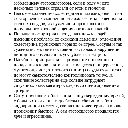
заболевшему атеросклерозом, если в роду у него
несколько человек страдали от этой патологии.
Высокое количество холестерина в плазме крови – этот
фактор ведет к скоплению «плохого» типа вещества на
стенках сосудов, их сужению и прекращению
нормального кровообращения органов и тканей.
Повышенное артериальное давление – у людей,
имеющих проблемы со скачками давления, отложения
холестерина происходят гораздо быстрее. Сосуды и так
сужены вследствие постоянного спазма, а нарушение
липидного обмена лишь усугубляет ситуацию.
Пагубные пристрастия – в результате постоянного
попадания в кровь патогенных веществ (канцерогенов,
мутагенов, смол, этилового спирта) сосуды сужаются и
не могут самостоятельно контролировать тонус. А
скопление холестерина еще больше затрудняет
ситуацию, вызывая атеросклероз со стенозированием
артерий.
Сопутствующие заболевания – по утверждениям врачей,
у больных с сахарным диабетом и сбоями в работе
эндокринной системы, скопление холестерина в крови
происходит быстрее. А сам атеросклероз проявляется
ярче и агрессивнее.