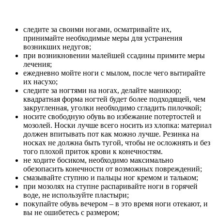
следите за своими ногами, осматривайте их,
принимайте необходимые меры для устранения
возникших недугов;
при возникновении малейшей ссадины примите меры
лечения;
ежедневно мойте ноги с мылом, после чего вытирайте
их насухо;
следите за ногтями на ногах, делайте маникюр;
квадратная форма ногтей будет более подходящей, чем
закругленная, уголки необходимо сгладить пилочкой;
носите свободную обувь во избежание потертостей и
мозолей. Носки лучше всего носить из хлопка: материал
должен впитывать пот как можно лучше. Резинка на
носках не должна быть тугой, чтобы не осложнять и без
того плохой приток крови к конечностям.
не ходите босиком, необходимо максимально
обезопасить конечности от возможных повреждений;
смазывайте ступню и пальцы ног кремом и тальком;
при мозолях на ступне распаривайте ноги в горячей
воде, не используйте пластыри;
покупайте обувь вечером – в это время ноги отекают, и
вы не ошибетесь с размером;