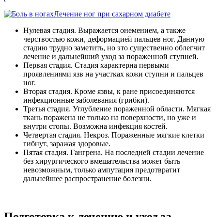
Лечение ног при сахарном диабете
Нулевая стадия. Выражается онемением, а также
черствостью кожи, деформацией пальцев ног. Данную
стадию трудно заметить, но это существенно облегчит
лечение и дальнейший уход за пораженной ступней.
Первая стадия. Стадия характерна первыми
проявлениями язв на участках кожи ступни и пальцев
ног.
Вторая стадия. Кроме язвы, к ране присоединяются
инфекционные заболевания (грибки).
Третья стадия. Углубление пораженной области. Мягкая
ткань поражена не только на поверхности, но уже и
внутри стопы. Возможна инфекция костей.
Четвертая стадия. Некроз. Пораженные мягкие клетки
гибнут, заражая здоровые.
Пятая стадия. Гангрена. На последней стадии лечение
без хирургического вмешательства может быть
невозможным, только ампутация предотвратит
дальнейшее распространение болезни.
Подготовка к лечению и уход за