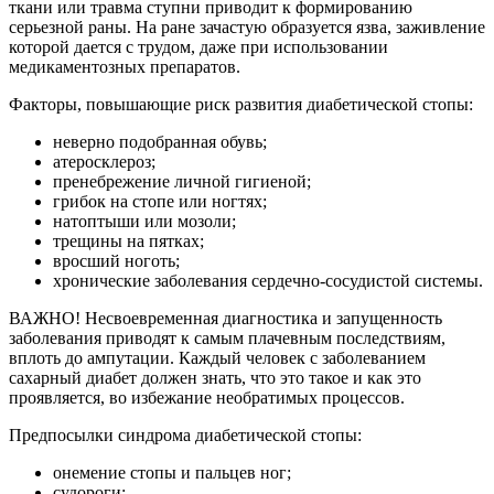
ткани или травма ступни приводит к формированию
серьезной раны. На ране зачастую образуется язва, заживление
которой дается с трудом, даже при использовании
медикаментозных препаратов.
Факторы, повышающие риск развития диабетической стопы:
неверно подобранная обувь;
атеросклероз;
пренебрежение личной гигиеной;
грибок на стопе или ногтях;
натоптыши или мозоли;
трещины на пятках;
вросший ноготь;
хронические заболевания сердечно-сосудистой системы.
ВАЖНО!
Несвоевременная диагностика и запущенность
заболевания приводят к самым плачевным последствиям,
вплоть до ампутации. Каждый человек с заболеванием
сахарный диабет должен знать, что это такое и как это
проявляется, во избежание необратимых процессов.
Предпосылки синдрома диабетической стопы:
онемение стопы и пальцев ног;
судороги;