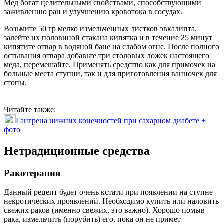
Мед богат целительными свойствами, способствующими
заживлению ран и улучшению кровотока в сосудах.
Возьмите 50 гр мелко измельченных листков эвкалипта,
залейте их половиной стакана кипятка и в течение 25 минут
кипятите отвар в водяной бане на слабом огне. После полного
остывания отвара добавьте три столовых ложек настоящего
меда, перемешайте. Применять средство как для примочек на
больные места ступни, так и для приготовления ванночек для
стопы.
Читайте также:
Гангрена нижних конечностей при сахарном диабете +
фото
Нетрадиционные средства
Ракотерапия
Данный рецепт будет очень кстати при появлении на ступне
некротических проявлений. Необходимо купить или наловить
свежих раков (именно свежих, это важно). Хорошо помыв
рака, измельчить (порубить) его, пока он не примет