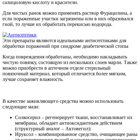
салициловую кислоту и красители.
Для чистых ранок можно применять раствор Фурацилина, а
если пораженные участки загрязнены или в них образовался
гной, то лучше их обработать перекисью водорода.
Эти препараты являются идеальными антисептиками для
обработки поражений при синдроме диабетической стопы
Когда повреждения обработаны, необходимо накладывать
чистую повязку, состоящую из нескольких слоев марли. Также
можно приобрести в аптечном отделе стерильный
повязочный материал, который отличается более мягким,
лучше сохраняет влажность.
В качестве заживляющего средства можно использовать
следующие мази:
Солкосерил – регенерирует ткани, восстанавливает их
мембраны, обладает антиоксидантным действием
(структурный аналог – Актовегил);
Ируксол – комбинированное средство, очищающее раны
от некротических тканей и усиливающее эпителизацию