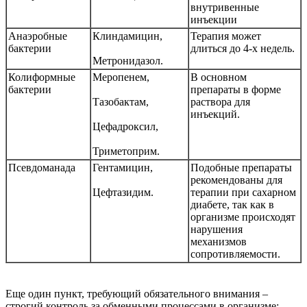
внутривенные
инъекции
Анаэробные
Клиндамицин,
Терапия может
бактерии
длиться до 4-х недель.
Метронидазол.
Колиформные
Меропенем,
В основном
бактерии
препараты в форме
Тазобактам,
раствора для
инъекций.
Цефадроксил,
Триметоприм.
Псевдоманада
Гентамицин,
Подобные препараты
рекомендованы для
Цефтазидим.
терапии при сахарном
диабете, так как в
организме происходят
нарушения
механизмов
сопротивляемости.
Еще один пункт, требующий обязательного внимания –
строгий контроль за обменными процессами в организме: