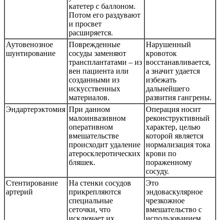
катетер с баллоном.
Потом его раздувают
и просвет
расширяется.
Аутовенозное
Поврежденные
Нарушенный
шунтирование
сосуды заменяют
кровоток
трансплантатами – из
восстанавливается,
вен пациента или
а значит удается
созданными из
избежать
искусственных
дальнейшего
материалов.
развития гангрены.
Эндартерэктомия
При данном
Операция носит
малоинвазивном
реконструктивный
оперативном
характер, целью
вмешательстве
которой является
происходит удаление
нормализация тока
атеросклеротических
крови по
бляшек.
пораженному
сосуду.
Стентирование
На стенки сосудов
Это
артерий
прикрепляются
эндоваскулярное
специальные
чрезкожное
сеточки, что
вмешательство с
исключает их
использованием