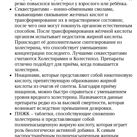
резко повысился холестерол у взрослого или ребёнка.
Секвестрантами – ионно-обменными смолами,
взывающими связывание желчных кислот и
трансформирование их в нерастворимое состояние,
после чего они могут покинуть организм естественным
способом. После трансформирования жёлчной кислоты
организм испытывает недостаток жирной кислоты.
Происходит её дополнительное синтезирование из
холестерина, что способствует уменьшению
концентрации последнего. Лучшими секвестрантами
считаются Холестирамин и Колестипол. Препараты
отлично подойдут для приёма, когда повышается
холестерин.
Ниацинами, которые представляют собой никотиновую
кислоту, препятствующую образованию жирной
кислоты из очагов её синтеза. Благодаря приёму
ниацинов, можно быстро справиться с уменьшением
уровня вредного холестерина. Назначаются данные
препараты редко из-за высокой смертности, которая
возникает вследствие превышения дозировки.
ПНЖК – таблетки, способствующие снижению
холестерина и представляющие собой
полиненасыщенную жирную кислоту, которая играет
роль биологически активной добавки. К самым
распространённым полиненасыщенным жирным