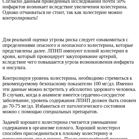
Согласно данным проведённых исследований почти 50%
инфарктов возникает вследствие увеличения холестерина.
Однако отчаиваться не стоит, так как холестерин можно
контролировать!
Для реальной оценки угрозы риска следует ознакомиться с
определениями опасного и неопасного холестерина, которые
представлены далее. ЛПНП именуют плохой холестерин в
крови, который провоцирует закупоривание артерий,
вследствие чего повышается угроза возникновения инфаркта
и инсульта.
Контролируя уровень холестерина, необходимо стремиться к
рекомендуемому безопасному показателю 100 мг/дл. Именно
эти данные можно встретить у абсолютно здорового человека.
В случаях, когда в анамнезе имеется сердечно-сосудистое
заболевание, уровень содержания ЛПНП должен быть снижен
до 70-75 мг/дл. Избавиться от патологического состояния
можно с помощью специальных препаратов.
Задачей хорошего холестерина считается уменьшение
содержания в организме плохого. Хороший холестерол
способен присоединиться к плохому холестерину и
перенаправить его в печень. После определённой реакции