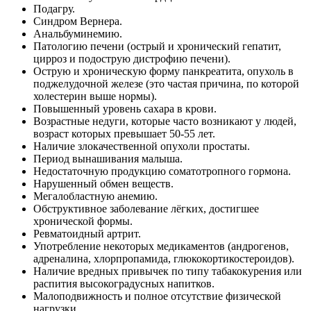
Подагру.
Синдром Вернера.
Анальбуминемию.
Патологию печени (острый и хронический гепатит,
цирроз и подострую дистрофию печени).
Острую и хроническую форму панкреатита, опухоль в
поджелудочной железе (это частая причина, по которой
холестерин выше нормы).
Повышенный уровень сахара в крови.
Возрастные недуги, которые часто возникают у людей,
возраст которых превышает 50-55 лет.
Наличие злокачественной опухоли простаты.
Период вынашивания малыша.
Недостаточную продукцию соматотропного гормона.
Нарушенный обмен веществ.
Мегалобластную анемию.
Обструктивное заболевание лёгких, достигшее
хронической формы.
Ревматоидный артрит.
Употребление некоторых медикаментов (андрогенов,
адреналина, хлорпропамида, глюкокортикостероидов).
Наличие вредных привычек по типу табакокурения или
распития высокоградусных напитков.
Малоподвижность и полное отсутствие физической
нагрузки.