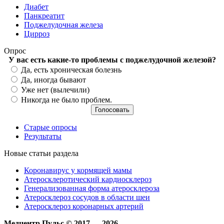
Диабет
Панкреатит
Поджелудочная железа
Цирроз
Опрос
У вас есть какие-то проблемы с поджелудочной железой?
Варианты
Да, есть хроническая болезнь
Да, иногда бывают
Уже нет (вылечили)
Никогда не было проблем.
Старые опросы
Результаты
Новые статьи раздела
Коронавирус у кормящей мамы
Атеросклеротический кардиосклероз
Генерализованная форма атеросклероза
Атеросклероз сосудов в области шеи
Атеросклероз коронарных артерий
Медцентр Пульс © 2017 — 2026