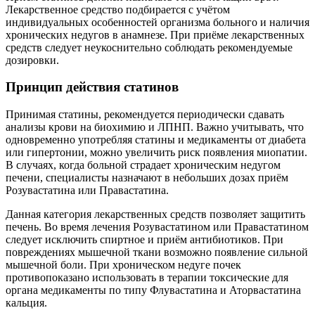
Лекарственное средство подбирается с учётом
индивидуальных особенностей организма больного и наличия
хронических недугов в анамнезе. При приёме лекарственных
средств следует неукоснительно соблюдать рекомендуемые
дозировки.
Принцип действия статинов
Принимая статины, рекомендуется периодически сдавать
анализы крови на биохимию и ЛПНП. Важно учитывать, что
одновременно употребляя статины и медикаменты от диабета
или гипертонии, можно увеличить риск появления миопатии.
В случаях, когда больной страдает хроническим недугом
печени, специалисты назначают в небольших дозах приём
Розувастатина или Правастатина.
Данная категория лекарственных средств позволяет защитить
печень. Во время лечения Розувастатином или Правастатином
следует исключить спиртное и приём антибиотиков. При
повреждениях мышечной ткани возможно появление сильной
мышечной боли. При хроническом недуге почек
противопоказано использовать в терапии токсические для
органа медикаменты по типу Флувастатина и Аторвастатина
кальция.