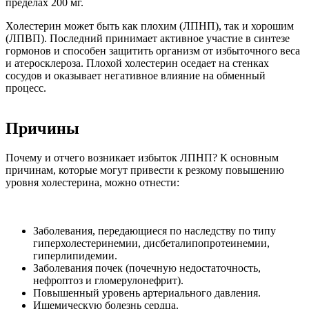
пределах 200 мг.
Холестерин может быть как плохим (ЛПНП), так и хорошим
(ЛПВП). Последний принимает активное участие в синтезе
гормонов и способен защитить организм от избыточного веса
и атеросклероза. Плохой холестерин оседает на стенках
сосудов и оказывает негативное влияние на обменный
процесс.
Причины
Почему и отчего возникает избыток ЛПНП? К основным
причинам, которые могут привести к резкому повышению
уровня холестерина, можно отнести:
Заболевания, передающиеся по наследству по типу
гиперхолестеринемии, дисбеталипопротеинемии,
гиперлипидемии.
Заболевания почек (почечную недостаточность,
нефроптоз и гломерулонефрит).
Повышенный уровень артериального давления.
Ишемическую болезнь сердца.