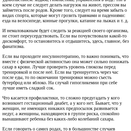
коем случае не следует делать нагрузок на живот, прессом вы
займетесь после родов. Кроме того, следует на время забыть о
видах спорта, которые могут грозить травмами и падениями:
езда на велосипеде, конные прогулки, катание на лыжах и т. д.
И немаловажным будет следить за реакцией своего организма,
не стоит переусердствовать. Если вы почувствовали какой-то
дискомфорт, то остановитесь и отдышитесь, здесь, главное, без
фанатизма.
Если вы проходите инсулинотерапию, то важно понимать, что
вместе с физической активностью она может сильно понижать
сахар в крови. Лучше проверить уровень глюкозы перед
тренировкой и после неё. Если вы тренируетесь через час
после еды, то по окончании тренировки можно съесть
бутерброд или яблоко. На случай гипогликемии при себе
лучше иметь сладкий сок.
Что касается профилактики, то сложно предугадать у кого
возникнет гестационный диабет, а у кого нет. Бывает, что у
женщин, не имеющих никаких предпосылок развивается
недуг, а женщины, находящиеся в группе риска, спокойно
вынашивают ребенка без каких-либо колебаний сахара.
Если говорить о самих родах, то в большинстве случаев