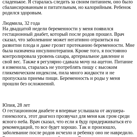
сладенькое. Я старалась следить за своим питанием, оно было
сбалансированным и питательным, но калорийным. Ребенок
родился здоровым.
Людмила, 32 года
На двадцатой недели беременности у меня появился
гестационный диабет, который после родов прошел. Врач
сказал, что заболевание может негативно отразиться на
развитии плода и даже грозит протеканию беременности. Мне
была назначена инсулинотерапия. Кроме того, я постоянно
контролировала уровень сахара, артериальное давление и
свой вес. Также я регулярно сдавала мочу на ацетон. Питание
я изменила, старалась не употреблять пищу с высоким
гликемическим индексом, пила много жидкости и не
пропускала приемы пищи. Беременность и роды у меня
прошли без осложнений.
Юлия, 28 лет
О гестационном диабете я впервые услышала от акушера-
гинеколога, этот диагноз прозвучал для меня как гром среди
ясного неба. Врач сказал, что если я буду придерживаться его
рекомендаций, то все будет хорошо. Так и произошло,
заболевание после родов исчезло и ребенку оно не навредило.