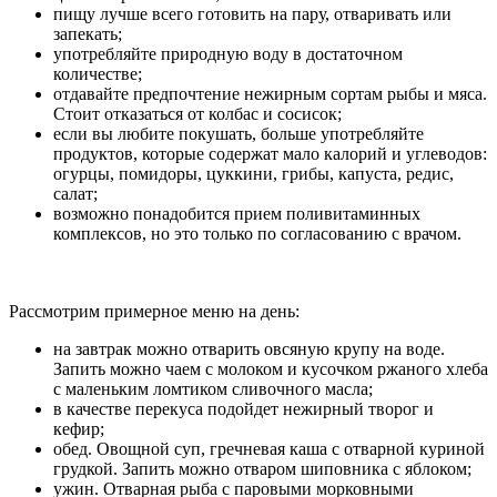
пищу лучше всего готовить на пару, отваривать или
запекать;
употребляйте природную воду в достаточном
количестве;
отдавайте предпочтение нежирным сортам рыбы и мяса.
Стоит отказаться от колбас и сосисок;
если вы любите покушать, больше употребляйте
продуктов, которые содержат мало калорий и углеводов:
огурцы, помидоры, цуккини, грибы, капуста, редис,
салат;
возможно понадобится прием поливитаминных
комплексов, но это только по согласованию с врачом.
Рассмотрим примерное меню на день:
на завтрак можно отварить овсяную крупу на воде.
Запить можно чаем с молоком и кусочком ржаного хлеба
с маленьким ломтиком сливочного масла;
в качестве перекуса подойдет нежирный творог и
кефир;
обед. Овощной суп, гречневая каша с отварной куриной
грудкой. Запить можно отваром шиповника с яблоком;
ужин. Отварная рыба с паровыми морковными