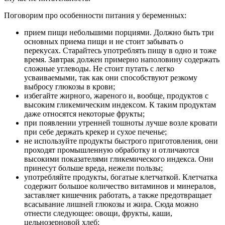
Поговорим про особенности питания у беременных:
прием пищи небольшими порциями. Должно быть три
основных приема пищи и не стоит забывать о
перекусах. Старайтесь употреблять пищу в одно и тоже
время. Завтрак должен примерно наполовину содержать
сложные углеводы. Не стоит путать с легко
усваиваемыми, так как они способствуют резкому
выбросу глюкозы в крови;
избегайте жирного, жареного и, вообще, продуктов с
высоким гликемическим индексом. К таким продуктам
даже относятся некоторые фрукты;
при появлении утренней тошноты лучше возле кровати
при себе держать крекер и сухое печенье;
не используйте продукты быстрого приготовления, они
проходят промышленную обработку и отличаются
высокими показателями гликемического индекса. Они
принесут больше вреда, нежели пользы;
употребляйте продукты, богатые клетчаткой. Клетчатка
содержит большое количество витаминов и минералов,
заставляет кишечник работать, а также предотвращает
всасывание лишней глюкозы и жира. Сюда можно
отнести следующее: овощи, фрукты, каши,
цельнозерновой хлеб;