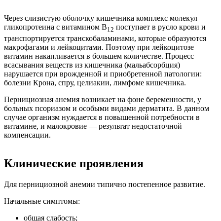
Через слизистую оболочку кишечника комплекс молекул
гликопротеина с витамином В
поступает в русло крови и
12
транспортируется транскобаламинами, которые образуются
макрофагами и лейкоцитами. Поэтому при лейкоцитозе
витамин накапливается в большем количестве. Процесс
всасывания веществ из кишечника (мальабсорбция)
нарушается при врожденной и приобретенной патологии:
болезни Крона, спру, целиакии, лимфоме кишечника.
Пернициозная анемия возникает на фоне беременности, у
больных псориазом и особыми видами дерматита. В данном
случае организм нуждается в повышенной потребности в
витамине, и малокровие — результат недостаточной
компенсации.
Клинические проявления
Для пернициозной анемии типично постепенное развитие.
Начальные симптомы:
общая слабость;