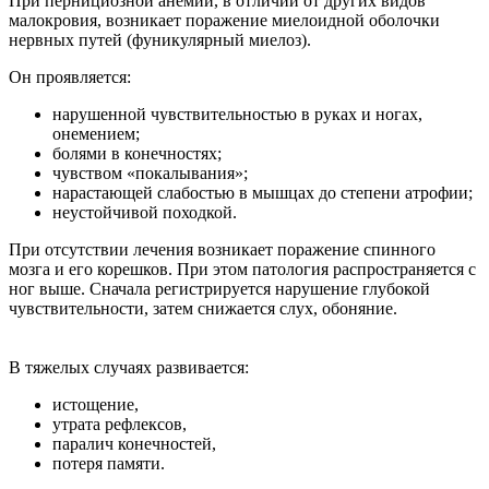
При пернициозной анемии, в отличии от других видов
малокровия, возникает поражение миелоидной оболочки
нервных путей (фуникулярный миелоз).
Он проявляется:
нарушенной чувствительностью в руках и ногах,
онемением;
болями в конечностях;
чувством «покалывания»;
нарастающей слабостью в мышцах до степени атрофии;
неустойчивой походкой.
При отсутствии лечения возникает поражение спинного
мозга и его корешков. При этом патология распространяется с
ног выше. Сначала регистрируется нарушение глубокой
чувствительности, затем снижается слух, обоняние.
В тяжелых случаях развивается:
истощение,
утрата рефлексов,
паралич конечностей,
потеря памяти.