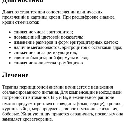
Диагноз ставится при сопоставлении клинических
проявлений и картины крови. При расшифровке анализа
крови отмечаются:
снижение числа эритроцитов;
повышенный цветовой показатель;
изменение размеров и форм эритроцитарных клеток;
наличие мегалобластов, эритроцитов с остатками ядра;
снижение числа ретикулоцитов;
сдвиг лейкоцитарной формулы влево;
снижение количества тромбоцитов.
Лечение
Терапия пернициозной анемии начинается с назначения
сбалансированного питания. Для компенсации необходимой
потребности витаминов В
и В
в ежедневном рационе
12
9
нужно предусмотреть мясо говядины (язык, сердце), кролика,
куриные яйца, морепродукты, творог и молочные изделия,
бобовые. Жирную пищу придется ограничить, поскольку она
замедляет кроветворение.