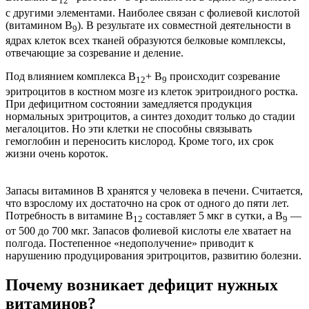
12
с другими элементами. Наиболее связан с фолиевой кислотой
(витамином В
). В результате их совместной деятельности в
9
ядрах клеток всех тканей образуются белковые комплексы,
отвечающие за созревание и деление.
Под влиянием комплекса В
+ В
происходит созревание
12
9
эритроцитов в костном мозге из клеток эритроидного ростка.
При дефицитном состоянии замедляется продукция
нормальных эритроцитов, а синтез доходит только до стадии
мегалоцитов. Но эти клетки не способны связывать
гемоглобин и переносить кислород. Кроме того, их срок
жизни очень короток.
Запасы витаминов В хранятся у человека в печени. Считается,
что взрослому их достаточно на срок от одного до пяти лет.
Потребность в витамине В
составляет 5 мкг в сутки, а В
—
12
9
от 500 до 700 мкг. Запасов фолиевой кислоты еле хватает на
полгода. Постепенное «недополучение» приводит к
нарушению продуцирования эритроцитов, развитию болезни.
Почему возникает дефицит нужных
витаминов?