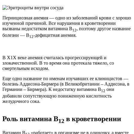
Пернициозная анемия — одно из заболеваний крови с хорошо
изученной причиной. Все нарушения в кроветворении
вызваны недостатком витамина В
, поэтому другое название
12
болезни — В
-дефицитная анемия.
12
В Х1Х веке анемия считалась прогрессирующей и
злокачественной. В то время она протекала тяжело, со
смертельным исходом.
Еще одно название по именам изучавших ее клиницистов —
болезнь Аддисона-Бирмера (в Великобритании – Аддисона, в
Германии – Бирмера). К недостатку витамина В
они
12
добавили сопутствующую пониженную кислотность
желудочного сока.
Роль витамина В
в кроветворении
12
Витамин В
«работает» в организме не в одиночку, а вместе