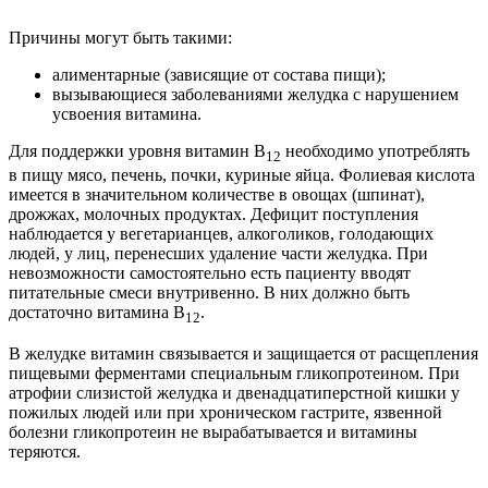
Причины могут быть такими:
алиментарные (зависящие от состава пищи);
вызывающиеся заболеваниями желудка с нарушением
усвоения витамина.
Для поддержки уровня витамин В
необходимо употреблять
12
в пищу мясо, печень, почки, куриные яйца. Фолиевая кислота
имеется в значительном количестве в овощах (шпинат),
дрожжах, молочных продуктах. Дефицит поступления
наблюдается у вегетарианцев, алкоголиков, голодающих
людей, у лиц, перенесших удаление части желудка. При
невозможности самостоятельно есть пациенту вводят
питательные смеси внутривенно. В них должно быть
достаточно витамина В
.
12
В желудке витамин связывается и защищается от расщепления
пищевыми ферментами специальным гликопротеином. При
атрофии слизистой желудка и двенадцатиперстной кишки у
пожилых людей или при хроническом гастрите, язвенной
болезни гликопротеин не вырабатывается и витамины
теряются.