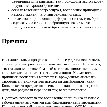
увеличивается в размерах, там происходит застой крови,
нарушается кровообращение;
если патология прогрессирует, воспаление приводит к
некрозу тканей – это гангренозная стадия;
после этого происходит перфорация стенок и выброс
содержимого отростка в брюшную полость, что
приводит к воспалению брюшины и заражению крови.
Причины
Воспалительный процесс в аппендиксе у детей может быть
спровоцирован разными внешними факторами. Чаще всего,
это попавшие в червеобразный отросток инородные тела:
каловые камни, паразиты, частички пищи. Кроме того,
причиной воспаления могут стать врожденные аномалии
строения аппендикса или патологии лимфоидной ткани.
Больше всего предрасположены к воспалению аппендикса
дети, чьи родители перенесли такую же патологию.
В детском возрасте часто воспаление аппендикса связано с
заболеванием вирусными или бактериальными инфекциями.
Появиться острый аппендицит может после ОРВИ, гриппа,