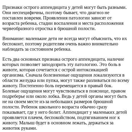
Признаки острого аппендицита у детей могут быть разными.
Они неспецифичны, поэтому бывает, что диагноз не
поставлен вовремя. Проявления патологии зависят от
возраста ребенка, стадии воспаления и места расположения
червеобразного отростка в брюшной полости.
Внимание: маленькие дети не всегда могут объяснить, что их
беспокоит, поэтому родителям очень важно внимательно
наблюдать за состоянием ребенка.
Есть два основных признака острого аппендицита, наличие
которых позволяет заподозрить эту патологию. Это боль в
животе, которая сочетается с острой интоксикацией
организма. Сначала болезненные ощущения локализуются в
области желудка или пупка, могут также разливаться по всему
животу. Постепенно боль перемещается в правый бок.
Болевые ощущения могут чувствоваться в пояснице, правом
подреберье или около лобка. Ведь у детей органы могут быть
не на своем месте из-за небольших размеров брюшной
полости. Ребенок школьного возраста обычно сразу
показывает, где у него болит. Аппендицит у маленьких детей
проявляется плачем, беспокойством, подтягиванием ног к
животу. Малыш будет в основном лежать, держаться за
животик руками.