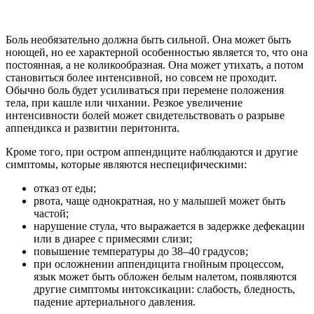
Боль необязательно должна быть сильной. Она может быть
ноющей, но ее характерной особенностью является то, что она
постоянная, а не коликообразная. Она может утихать, а потом
становиться более интенсивной, но совсем не проходит.
Обычно боль будет усиливаться при перемене положения
тела, при кашле или чихании. Резкое увеличение
интенсивности болей может свидетельствовать о разрыве
аппендикса и развитии перитонита.
Кроме того, при остром аппендиците наблюдаются и другие
симптомы, которые являются неспецифическими:
отказ от еды;
рвота, чаще однократная, но у малышей может быть
частой;
нарушение стула, что выражается в задержке дефекации
или в диарее с примесями слизи;
повышение температуры до 38–40 градусов;
при осложнении аппендицита гнойным процессом,
язык может быть обложен белым налетом, появляются
другие симптомы интоксикации: слабость, бледность,
падение артериального давления.