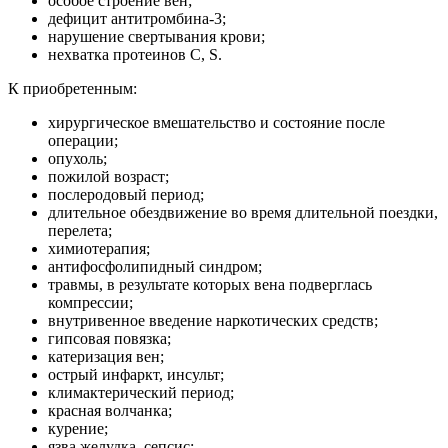
особое строение вен;
дефицит антитромбина-3;
нарушение свертывания крови;
нехватка протеинов C, S.
К приобретенным:
хирургическое вмешательство и состояние после
операции;
опухоль;
пожилой возраст;
послеродовый период;
длительное обездвижение во время длительной поездки,
перелета;
химиотерапия;
антифосфолипидный синдром;
травмы, в результате которых вена подверглась
компрессии;
внутривенное введение наркотических средств;
гипсовая повязка;
катеризация вен;
острый инфаркт, инсульт;
климактерический период;
красная волчанка;
курение;
язва желудка, сепсис;