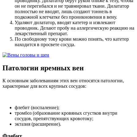
проводнику. Дилататор берут рукой ближе к телу, чтобы
он не перегибался и не травмировал ткани. Дилататор
полностью не вводят, лишь создают тоннель в
подкожной клетчатке без проникновения в вену.
Удаляют дилататор, вводят катетер и извлекают
проводник. Делают пробу на аллергическую реакцию на
лекарственный препарат.
По свободному току крови можно понять, что катетер
находится в просвете сосуда.
Патологии яремных вен
К основным заболеваниям этих вен относятся патологии,
характерные для всех крупных сосудов:
флебит (воспаление);
тромбоз (образование кровяных сгустков внутри
сосудов, препятствующих кровотоку;
эктазия (расширение).
Флебит