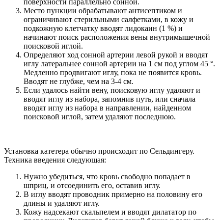
поверхности параллельно сонной.
Место пункции обрабатывают антисептиком и
ограничивают стерильными салфетками, в кожу и
подкожную клетчатку вводят лидокаин (1 %) и
начинают поиск расположения вены внутримышечной
поисковой иглой.
Определяют ход сонной артерии левой рукой и вводят
иглу латеральнее сонной артерии на 1 см под углом 45 °.
Медленно продвигают иглу, пока не появится кровь.
Вводят не глубже, чем на 3-4 см.
Если удалось найти вену, поисковую иглу удаляют и
вводят иглу из набора, запомнив путь, или сначала
вводят иглу из набора в направлении, найденном
поисковой иглой, затем удаляют последнюю.
Установка катетера обычно происходит по Сельдингеру.
Техника введения следующая:
Нужно убедиться, что кровь свободно попадает в
шприц, и отсоединить его, оставив иглу.
В иглу вводят проводник примерно на половину его
длины и удаляют иглу.
Кожу надсекают скальпелем и вводят дилататор по