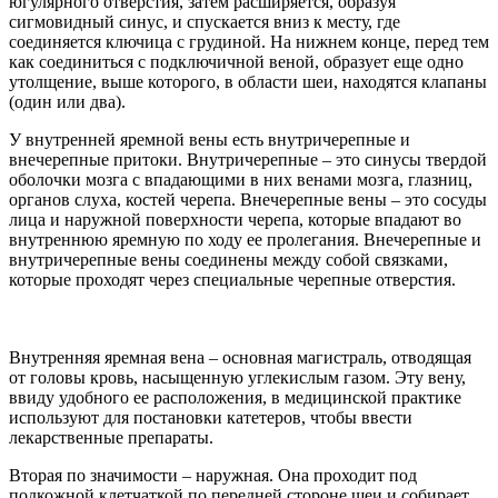
югулярного отверстия, затем расширяется, образуя
сигмовидный синус, и спускается вниз к месту, где
соединяется ключица с грудиной. На нижнем конце, перед тем
как соединиться с подключичной веной, образует еще одно
утолщение, выше которого, в области шеи, находятся клапаны
(один или два).
У внутренней яремной вены есть внутричерепные и
внечерепные притоки. Внутричерепные – это синусы твердой
оболочки мозга с впадающими в них венами мозга, глазниц,
органов слуха, костей черепа. Внечерепные вены – это сосуды
лица и наружной поверхности черепа, которые впадают во
внутреннюю яремную по ходу ее пролегания. Внечерепные и
внутричерепные вены соединены между собой связками,
которые проходят через специальные черепные отверстия.
Внутренняя яремная вена
– основная магистраль, отводящая
от головы кровь, насыщенную углекислым газом. Эту вену,
ввиду удобного ее расположения, в медицинской практике
используют для постановки катетеров, чтобы ввести
лекарственные препараты.
Вторая по значимости – наружная.
Она проходит под
подкожной клетчаткой по передней стороне шеи и собирает