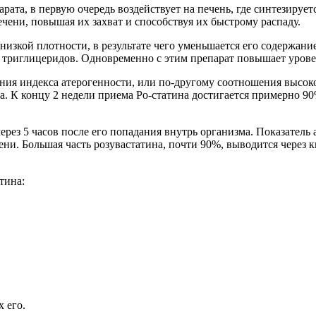
рата, в первую очередь воздействует на печень, где синтезиру
чени, повышая их захват и способствуя их быстрому распаду.
низкой плотности, в результате чего уменьшается его содержани
 триглицеридов. Одновременно с этим препарат повышает урове
ния индекса атерогенности, или по-другому соотношения высоко
а. К концу 2 недели приема Ро-статина достигается примерно 90
ерез 5 часов после его попадания внутрь организма. Показатель
ени. Большая часть розувастатина, почти 90%, выводится через 
тина:
 его.