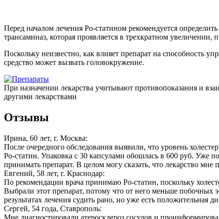
Перед началом лечения Ро-статином рекомендуется определить
трансаминаз, которая проявляется в трехкратном увеличении, 
Поскольку неизвестно, как влияет препарат на способность уп
средство может вызвать головокружение.
При назначении лекарства учитывают противопоказания и вза
другими лекарствами
Отзывы
Ирина, 60 лет, г. Москва:
После очередного обследования выявили, что уровень холестер
Ро-статин. Упаковка с 30 капсулами обошлась в 600 руб. Уже 
принимать препарат. В целом могу сказать, что лекарство мне
Евгений, 58 лет, г. Краснодар:
По рекомендации врача принимаю Ро-статин, поскольку холест
Выбрали этот препарат, потому что от него меньше побочных э
результатах лечения судить рано, но уже есть положительная д
Сергей, 54 года, Ставрополь:
Мне диагностировали атеросклероз сосудов и проинформировал