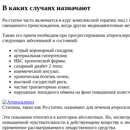
В каких случаях назначают
Ро-статин часто включается в курс комплексной терапии лиц 
смешанного происхождения, когда другие медикаментозные мет
Также его прием необходим при прогрессировании атеросклер
следующих заболеваний и состояний:
острый коронарный синдром;
артериальная гипертензия;
ИБС хронической формы;
сахарный диабет 2 типа;
ишемический инсульт;
хроническая болезнь почек;
высокий сосудистый риск;
частые транзиторные атаки;
нарушение липидного обмена на фоне повышения холесте
Статины, такие как Ро-статин, назначают для лечения атероскл
Эти показания относятся к категории абсолютных. Но, несмотр
повышенной чувствительности к действующему веществу и люб
применение рассматриваемого лекарственного средства.