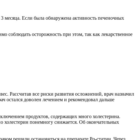
 3 месяца. Если была обнаружена активность печеночных
мо соблюдать осторожность при этом, так как лекарственное
ес. Рассчитав все риски развития осложнений, врач назначил
рач остался доволен лечением и рекомендовал дальше
исключением продуктов, содержащих много холестерина.
 но холестерин понемногу снижается. Об окончательных
ачом решили остановиться на препарате Ро-статин. Через