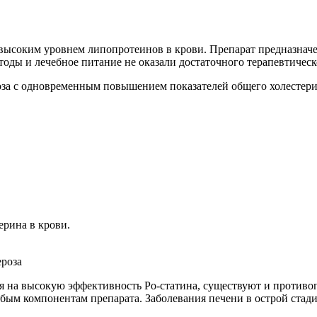
с высоким уровнем липопротеинов в крови. Препарат предназна
оды и лечебное питание не оказали достаточного терапевтическ
оза с одновременным повышением показателей общего холестери
рина в крови.
ероза
я на высокую эффективность Ро-статина, существуют и противоп
ым компонентам препарата. Заболевания печени в острой стади