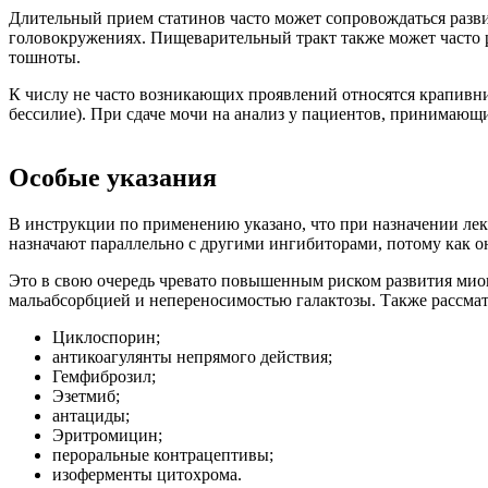
Длительный прием статинов часто может сопровождаться разви
головокружениях. Пищеварительный тракт также может часто р
тошноты.
К числу не часто возникающих проявлений относятся крапивни
бессилие). При сдаче мочи на анализ у пациентов, принимающи
Особые указания
В инструкции по применению указано, что при назначении лека
назначают параллельно с другими ингибиторами, потому как о
Это в свою очередь чревато повышенным риском развития миоп
мальабсорбцией и непереносимостью галактозы. Также рассматр
Циклоспорин;
антикоагулянты непрямого действия;
Гемфиброзил;
Эзетмиб;
антациды;
Эритромицин;
пероральные контрацептивы;
изоферменты цитохрома.