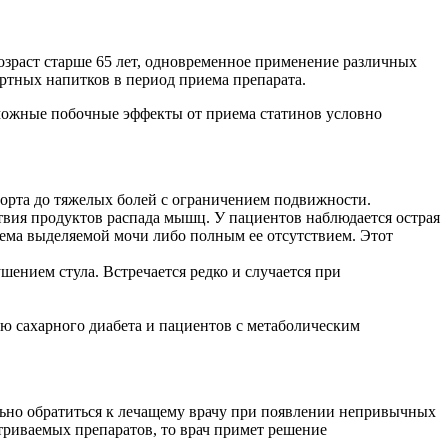
зраст старше 65 лет, одновременное применение различных
иртных напитков в период приема препарата.
можные побочные эффекты от приема статинов условно
форта до тяжелых болей с ограничением подвижности.
твия продуктов распада мышц. У пациентов наблюдается острая
ема выделяемой мочи либо полным ее отсутствием. Этот
нием стула. Встречается редко и случается при
ю сахарного диабета и пациентов с метаболическим
ьно обратиться к лечащему врачу при появлении непривычных
триваемых препаратов, то врач примет решение