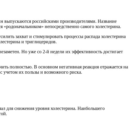
тин выпускаются российскими производителями. Название
ся «родоначальником» непосредственно самого холестерина.
силить захват и стимулировать процессы распада холестерина
лестерина и триглицеридов.
езаметен. Но уже со 2-й недели их эффективность достигает
ить полностью. В основном негативная реакция отражается на
с учетом их пользы и возможного риска.
мал для снижения уровня холестерина. Наибольшего
той.