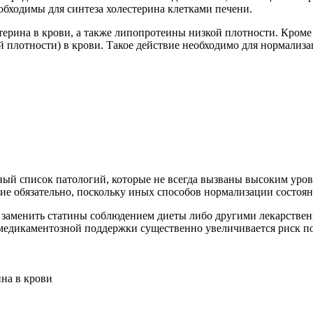
бходимы для синтеза холестерина клетками печени.
ерина в крови, а также липопротеины низкой плотности. Кроме 
лотности) в крови. Такое действие необходимо для нормализа
ый список патологий, которые не всегда вызваны высоким уровн
ие обязательно, поскольку иных способов нормализации состоян
ть заменить статины соблюдением диеты либо другими лекарств
 медикаментозной поддержки существенно увеличивается риск 
на в крови