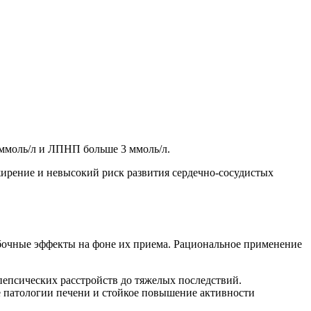
ммоль/л и ЛПНП больше 3 ммоль/л.
жирение и невысокий риск развития сердечно-сосудистых
бочные эффекты на фоне их приема. Рациональное применение
пепсических расстройств до тяжелых последствий.
е патологии печени и стойкое повышение активности