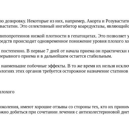
ю дозировку. Некоторые из них, например, Акорта и Розуваста
зувастатин. Это селективный ингибитор коаредуктазы, являющий
ипопротеинов низкой плотности в гепатоцитах. Это позволяет у
 средств происходит одновременное понижение уровня плохого хо
постепенно. В первые 7 дней от начала приема он практически н
прерывного приема и в дальнейшем остается стабильным.
наименьшие побочные эффекты. В то же время их нельзя исключ
огиях этих органов требуется осторожное назначение статинов 
плохого
околения, имеют хорошие отзывы со стороны тех, кто их прини
жно добиться при сочетании лечения с антихолестериновой дие