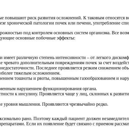
ые повышают риск развития осложнений. К таковым относятся во
незе хронической патологии почек или печени, употребление сп
орожностью под контролем основных систем организма. Все воз
едующие основные побочные эффекты:
х и имеет различную степень интенсивности – от легкого диском
е чревато дополнительным повреждениям почек за счет воздейс
 недостаточности. Последнее проявляется резким снижением объ
аиболее тяжелым осложнением.
нием тошноты и рвоты, повышенным газообразованием и наруше
еменным нарушением функционирования органа.
ности к инсулину. Проявляется чаще у лиц, склонных к развити
е уровня мышления. Проявляются чрезвычайно редко.
ксимально рано. Поэтому каждый пациент должен незамедлител
репаратами. Если их появление будет связано с приемом рассма