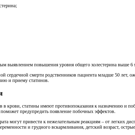
стерина;
ным выявлением повышения уровня общего холестерина выше 6 
ной сердечной смерти родственников пациента младше 50 лет, о
нию и приему статинов.
я
в в крови, статины имеют противопоказания к назначению и по
и поможет предупредить появление побочных эффектов.
ата могут привести к нежелательным реакциям – от легких дис
еременности и грудного вскармливания, детский возраст, остры