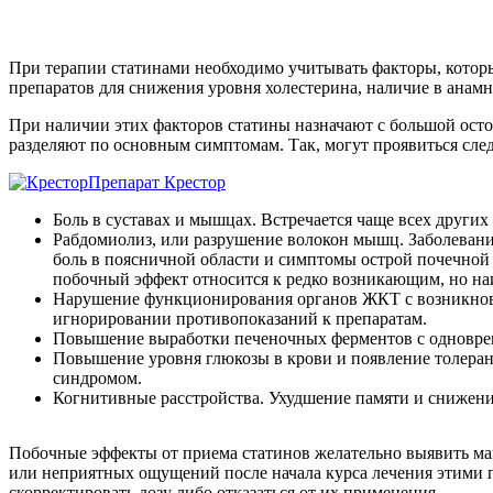
При терапии статинами необходимо учитывать факторы, котор
препаратов для снижения уровня холестерина, наличие в анам
При наличии этих факторов статины назначают с большой ост
разделяют по основным симптомам. Так, могут проявиться сл
Препарат Крестор
Боль в суставах и мышцах. Встречается чаще всех други
Рабдомиолиз, или разрушение волокон мышц. Заболевани
боль в поясничной области и симптомы острой почечной
побочный эффект относится к редко возникающим, но н
Нарушение функционирования органов ЖКТ с возникнове
игнорировании противопоказаний к препаратам.
Повышение выработки печеночных ферментов с одновр
Повышение уровня глюкозы в крови и появление толерант
синдромом.
Когнитивные расстройства. Ухудшение памяти и снижени
Побочные эффекты от приема статинов желательно выявить ма
или неприятных ощущений после начала курса лечения этими п
скорректировать дозу либо отказаться от их применения.