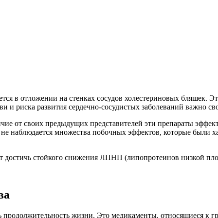
ся в отложении на стенках сосудов холестериновых бляшек. Эта
ви и риска развития сердечно-сосудистых заболеваний важно св
личие от своих предыдущих представителей эти препараты эффе
не наблюдается множества побочных эффектов, которые были ха
т достичь стойкого снижения ЛПНП (липопротеинов низкой плот
ва
ь продолжительность жизни. Это медикаменты, относящиеся к г