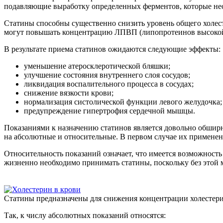
подавляющие выработку определенных ферментов, которые нео
Статины способны существенно снизить уровень общего холест
могут повышать концентрацию ЛПВП (липопротеинов высокой п
В результате приема статинов ожидаются следующие эффекты:
уменьшение атеросклеротической бляшки;
улучшение состояния внутреннего слоя сосудов;
ликвидация воспалительного процесса в сосудах;
снижение вязкости крови;
нормализация систолической функции левого желудочка;
предупреждение гипертрофия сердечной мышцы.
Показаниями к назначению статинов является довольно обширн
на абсолютные и относительные. В первом случае их применен
Относительность показаний означает, что имеется возможнос
жизненно необходимо принимать статины, поскольку без этой
Статины предназначены для снижения концентрации холестери
Так, к числу абсолютных показаний относятся: