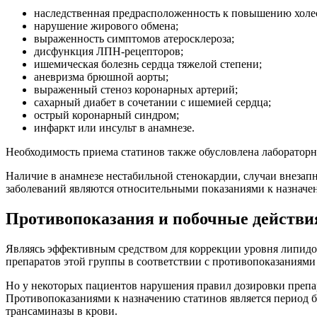
наследственная предрасположенность к повышению холе
нарушение жирового обмена;
выраженность симптомов атеросклероза;
дисфункция ЛПН-рецепторов;
ишемическая болезнь сердца тяжелой степени;
аневризма брюшной аорты;
выраженный стеноз коронарных артерий;
сахарный диабет в сочетании с ишемией сердца;
острый коронарный синдром;
инфаркт или инсульт в анамнезе.
Необходимость приема статинов также обусловлена лаборатор
Наличие в анамнезе нестабильной стенокардии, случаи внезап
заболеваний являются относительными показаниями к назначе
Противопоказания и побочные действи
Являясь эффективным средством для коррекции уровня липидо
препаратов этой группы в соответствии с противопоказаниям
Но у некоторых пациентов нарушения правил дозировки препар
Противопоказаниями к назначению статинов является период б
трансаминазы в крови.