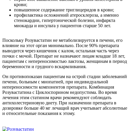
крови;
повышенное содержание триглицеридов в крови;
профилактика осложнений атеросклероза, а именно
стенокардии, гипертонической болезни, инфаркта
миокарда и инсульта у пациентов старше 50 лет.
Поскольку Розувастатин не метаболизируется в печени, его
влияние на этот орган минимально. После 90% препарата
выводится через кишечник с калом, остальная часть через
почки с мочой. Препарат не назначают лицам младше 18 лет,
пациентам с непереносимостью лактозы, женщинам в период
беременности и грудного вскармливания.
Он противопоказан пациентам на острой стадии заболеваний
печени, больным с миопатией, при индивидуальной
непереносимости компонентов препарата. Комбинация
Розувастатина с Циклоспорином недопустима. Во время
лечения этим статином врачи рекомендуют соблюдать
антихолестериновую диету. При назначении препарата в
дозировке больше 40 мг лечащий врач учитывает абсолютные
и относительные показания к этому.