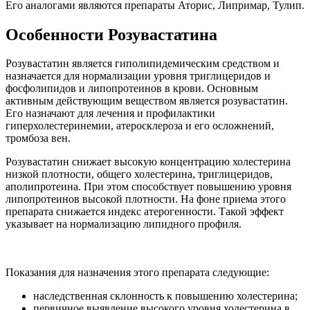
Его аналогами являются препараты Аторис, Липримар, Тулип.
Особенности Розувастатина
Розувастатин является гиполипидемическим средством и
назначается для нормализации уровня триглицеридов и
фосфолипидов и липопротеинов в крови. Основным
активным действующим веществом является розувастатин.
Его назначают для лечения и профилактики
гиперхолестеринемии, атеросклероза и его осложнений,
тромбоза вен.
Розувастатин снижает высокую концентрацию холестерина
низкой плотности, общего холестерина, триглицеридов,
аполипротеина. При этом способствует повышению уровня
липопротеинов высокой плотности. На фоне приема этого
препарата снижается индекс атерогенности. Такой эффект
указывает на нормализацию липидного профиля.
Показания для назначения этого препарата следующие:
наследственная склонность к повышению холестерина;
первичное выявление высокого уровня холестерина в