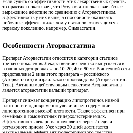
Если судить об эффективности этих лекарственных средств,
то практика показывает, что
Розувастатин оказывает более
выраженное действие по сравнению с Аторвастатином
.
Эффективность у них выше, а способность оказывать
побочные эффекты ниже, чем у статинов, относящихся к
первому поколению, например, Симвастатин.
Особенности Аторвастатина
Препарат Аторвастатин относится к категории статинов
третьего поколения. Лекарственное средство выпускается в
различных дозировках – по 10, 20, 40 и 80 мг. В аптечной сети
представлены 2 вида этого препарата – российского
(Аторвастатин) и израильского производства (Аторвастатин-
Тева). Активным действующим веществом Аторвастатина
является аторвастатин кальций тригидрат.
Препарат снижает концентрацию липопротеинов низкой
плотности и одновременно увеличивает содержание
липопротеинов высокой плотности. Также эффективен при
семейных и гомозиготных гиперхолестеринемиях.
Эффективность лекарства проявляется через 2 недели
регулярного приема. Уже через 30 дней достигается
максимальный эффект антихолестеринового средства,