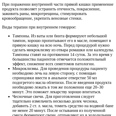
При поражении внутренней части прямой кишки применение
продукта позволяет устранить отечность, покраснение,
заживить раны, микротрещины, стимулировать
кровообращение, укрепить венозные стенки.
Виды терапии при внутреннем геморрое:
Тампоны
. Из ваты или бинта формируют небольшой
тампон, хорошо пропитывают его в масле, помещают в
прямую кишку на всю ночь. Перед процедурой нужно
сделать микроклизму из отвара ромашки или календулы.
Тампоны ставят на протяжении 14 суток. За это время у
большинства пациентов отмечается положительный
эффект, снижение всех симптомов патологии.
Микроклизмы
. Для проведения процедуры пациенту
необходимо лечь на левую сторону, с помощью
спринцовки ввести в анальное отверстие 50 мл
подогретого масла облепихи. После введения продукта
необходимо лежать в том же положении еще 20–30
минут. Это поможет лекарству хорошо впитаться.
Чесночные свечи
. Для приготовления следует
тщательно измельчить несколько долек чеснока,
добавить 2 ст. л. масла, томить средство на водяной бане
не менее 20 минут. После остывания из полученной
смеси формируют свечи, отправляют их в холодильник