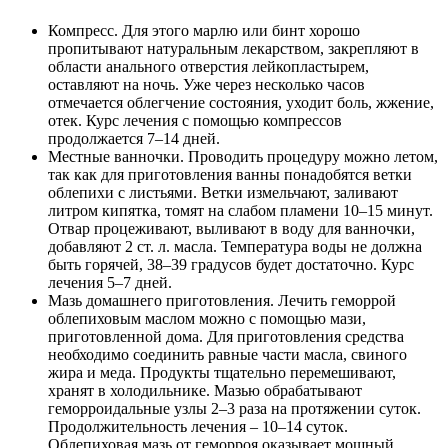
Компресс
. Для этого марлю или бинт хорошо
пропитывают натуральным лекарством, закрепляют в
области анального отверстия лейкопластырем,
оставляют на ночь. Уже через несколько часов
отмечается облегчение состояния, уходит боль, жжение,
отек. Курс лечения с помощью компрессов
продолжается 7–14 дней.
Местные ванночки
. Проводить процедуру можно летом,
так как для приготовления ванны понадобятся ветки
облепихи с листьями. Ветки измельчают, заливают
литром кипятка, томят на слабом пламени 10–15 минут.
Отвар процеживают, выливают в воду для ванночки,
добавляют 2 ст. л. масла. Температура воды не должна
быть горячей, 38–39 градусов будет достаточно. Курс
лечения 5–7 дней.
Мазь домашнего приготовления
. Лечить геморрой
облепиховым маслом можно с помощью мази,
приготовленной дома. Для приготовления средства
необходимо соединить равные части масла, свиного
жира и меда. Продукты тщательно перемешивают,
хранят в холодильнике. Мазью обрабатывают
геморроидальные узлы 2–3 раза на протяжении суток.
Продолжительность лечения – 10–14 суток.
Облепиховая мазь от геморроя оказывает мощный