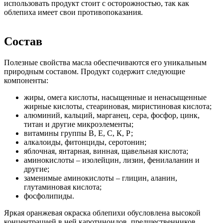
использовать продукт стоит с осторожностью, так как
облепиха имеет свои противопоказания.
Состав
Полезные свойства масла обеспечиваются его уникальным
природным составом. Продукт содержит следующие
компоненты:
жиры, омега кислоты, насыщенные и ненасыщенные
жирные кислоты, стеариновая, миристиновая кислота;
алюминий, кальций, марганец, сера, фосфор, цинк,
титан и другие микроэлементы;
витамины группы В, Е, С, К, Р;
алкалоиды, фитонциды, серотонин;
яблочная, янтарная, винная, щавельная кислота;
аминокислоты – изолейцин, лизин, фенилаланин и
другие;
заменимые аминокислоты – глицин, аланин,
глутаминовая кислота;
фосфолипиды.
Яркая оранжевая окраска облепихи обусловлена высокой
концентрацией в ней каротиноидов, предшественников