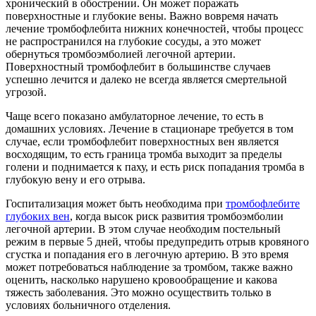
хронический в обострении. Он может поражать
поверхностные и глубокие вены. Важно вовремя начать
лечение тромбофлебита нижних конечностей, чтобы процесс
не распространился на глубокие сосуды, а это может
обернуться тромбоэмболией легочной артерии.
Поверхностный тромбофлебит в большинстве случаев
успешно лечится и далеко не всегда является смертельной
угрозой.
Чаще всего показано амбулаторное лечение, то есть в
домашних условиях. Лечение в стационаре требуется в том
случае, если тромбофлебит поверхностных вен является
восходящим, то есть граница тромба выходит за пределы
голени и поднимается к паху, и есть риск попадания тромба в
глубокую вену и его отрыва.
Госпитализация может быть необходима при
тромбофлебите
глубоких вен
, когда высок риск развития тромбоэмболии
легочной артерии. В этом случае необходим постельный
режим в первые 5 дней, чтобы предупредить отрыв кровяного
сгустка и попадания его в легочную артерию. В это время
может потребоваться наблюдение за тромбом, также важно
оценить, насколько нарушено кровообращение и какова
тяжесть заболевания. Это можно осуществить только в
условиях больничного отделения.