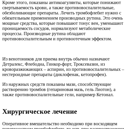
Кроме этого, показаны антикоагулянты, которые понижают
свертываемость крови, а также противовоспалительные,
обезболивающие препараты. Лечить тромбофлебит нужно с
обязательным применением производных рутина. Это очень
мощные средства, которые повышают тонус вен, уменьшают
проницаемость сосудов, нормализуют метаболические
процессы. Производные рутина обладают
противовоспалительным и противоотечным эффектом.
Из венотоников для приема внутрь обычно назначают
Детралекс, Флебодиа, Гинкор-форт, Троксевазин, из
кроворазжижающих – аспирин, из противовоспалительных –
нестероидные препараты (диклофенак, кетопрофен).
Из наружных средств показаны мази, способствующие
растворению тромбов (гепариновая мазь, гель Лиотон), а
также противовоспалительные гели, например Кетонал.
Хирургическое лечение
Оперативное вмешательство необходимо при восходящем
поверхностном тромбофлебите, то есть при распространении