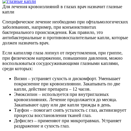
Для лечения кровоизлияний в глазах врач назначит глазные
капли
Специфическое лечение необходимо при офтальмологических
заболеваниях, например, при конъюнктивитах
бактериального происхождения. Как правило, это
антибактериальные и противовоспалительные капли, которые
должен назначить врач.
Если капилляр глаза лопнул от переутомления, при гриппе,
при физическом напряжении, повышении давления, можно
воспользоваться сосудосуживающими глазными каплями,
среди которых:
Визин – устраняет сухость и дискомфорт. Уменьшает
покраснение при кровоизлиянии. Закапывать по две
капли, действие препарата – 12 часов.
Эмоксипин – используется при внутриглазных
кровоизлияниях. Лечение продолжается до месяца.
Закапывают одну или две капли трижды в день.
Тауфон – помогает снять усталость с глаз, активизирует
процессы восстановления тканей глаз.
Дефислез – применяют при микротравмах. Устраняет
раздражение и сухость глаз.