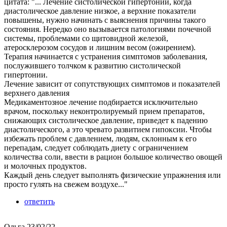
цитата: "... Лечение систолической гипертонии, когда
диастолическое давление низкое, а верхние показатели
повышены, нужно начинать с выяснения причины такого
состояния. Нередко оно вызывается патологиями почечной
системы, проблемами со щитовидной железой,
атеросклерозом сосудов и лишним весом (ожирением).
Терапия начинается с устранения симптомов заболевания,
послужившего толчком к развитию систолической
гипертонии.
Лечение зависит от сопутствующих симптомов и показателей
верхнего давления
Медикаментозное лечение подбирается исключительно
врачом, поскольку неконтролируемый прием препаратов,
снижающих систолическое давление, приведет к падению
диастолического, а это чревато развитием гипоксии. Чтобы
избежать проблем с давлением, людям, склонным к его
перепадам, следует соблюдать диету с ограничением
количества соли, ввести в рацион большое количество овощей
и молочных продуктов.
Каждый день следует выполнять физические упражнения или
просто гулять на свежем воздухе..."
ответить
Ольга
23/02/22