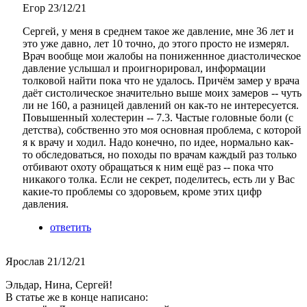
Егор
23/12/21
Сергей, у меня в среднем такое же давление, мне 36 лет и
это уже давно, лет 10 точно, до этого просто не измерял.
Врач вообще мои жалобы на пониженнное диастолическое
давление услышал и проигнорировал, информации
толковой найти пока что не удалось. Причём замер у врача
даёт систолическое значительно выше моих замеров -- чуть
ли не 160, а разницей давлений он как-то не интересуется.
Повышенный холестерин -- 7.3. Частые головные боли (с
детства), собственно это моя основная проблема, с которой
я к врачу и ходил. Надо конечно, по идее, нормально как-
то обследоваться, но походы по врачам каждый раз только
отбивают охоту обращаться к ним ещё раз -- пока что
никакого толка. Если не секрет, поделитесь, есть ли у Вас
какие-то проблемы со здоровьем, кроме этих цифр
давления.
ответить
Ярослав
21/12/21
Эльдар, Нина, Сергей!
В статье же в конце написано: