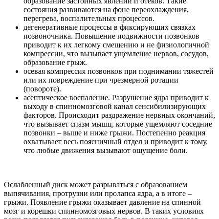
образование застойных явлений и отеков. Такие
состояния развиваются на фоне переохлаждения,
перегрева, воспалительных процессов.
дегенеративные процессы в фиксирующих связках
позвоночника. Повышение подвижности позвонков
приводит к их легкому смещению и не физиологичной
компрессии, что вызывает ущемление нервов, сосудов,
образование грыж.
осевая компрессия позвонков при поднимании тяжестей
или их повреждение при чрезмерной ротации
(повороте).
асептическое воспаление. Разрушение ядра приводит к
выходу в спинномозговой канал сенсибилизирующих
факторов. Происходит раздражение нервных окончаний,
что вызывает спазм мышц, которые ущемляют соседние
позвонки – выше и ниже грыжи. Постепенно реакция
охватывает весь поясничный отдел и приводит к тому,
что любые движения вызывают ощущение боли.
Ослабленный диск может разрываться с образованием
выпячивания, протрузии или пролапса ядра, а в итоге –
грыжи. Появление грыжи оказывает давление на спинной
мозг и корешки спинномозговых нервов. В таких условиях