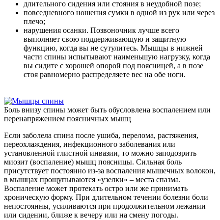
длительного сидения или стояния в неудобной позе;
повседневного ношения сумки в одной из рук или через
плечо;
нарушения осанки. Позвоночник лучше всего
выполняет свою поддерживающую и защитную
функцию, когда вы не сутулитесь. Мышцы в нижней
части спины испытывают наименьшую нагрузку, когда
вы сидите с хорошей опорой под поясницей, а в позе
стоя равномерно распределяете вес на обе ноги.
Боль внизу спины может быть обусловлена воспалением или
перенапряжением поясничных мышц
Если заболела спина после ушиба, перелома, растяжения,
переохлаждения, инфекционного заболевания или
установленной глистной инвазии, то можно заподозрить
миозит (воспаление) мышц поясницы. Сильная боль
присутствует постоянно из-за воспаления мышечных волокон,
в мышцах прощупываются «узелки» – места спазма.
Воспаление может протекать остро или же принимать
хроническую форму. При длительном течении болезни боли
непостоянны, усиливаются при продолжительном лежании
или сидении, ближе к вечеру или на смену погоды.