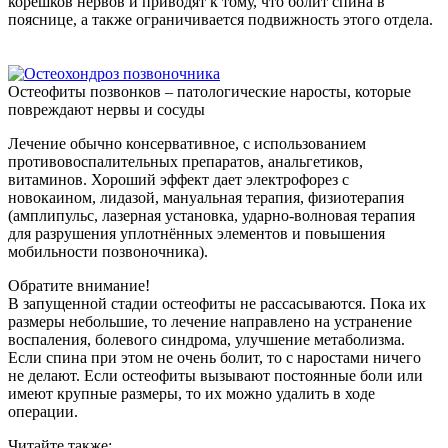
корешков нервов и приводят к тому, что болит спина в
пояснице, а также ограничивается подвижность этого отдела.
Остеофиты позвонков – патологические наросты, которые
повреждают нервы и сосуды
Лечение обычно консервативное, с использованием
противовоспалительных препаратов, анальгетиков,
витаминов. Хороший эффект дает электрофорез с
новокаином, лидазой, мануальная терапия, физиотерапия
(амплипульс, лазерная установка, ударно-волновая терапия
для разрушения уплотнённых элементов и повышения
мобильности позвоночника).
Обратите внимание!
В запущенной стадии остеофиты не рассасываются. Пока их
размеры небольшие, то лечение направлено на устранение
воспаления, болевого синдрома, улучшение метаболизма.
Если спина при этом не очень болит, то с наростами ничего
не делают. Если остеофиты вызывают постоянные боли или
имеют крупные размеры, то их можно удалить в ходе
операции.
Читайте также: