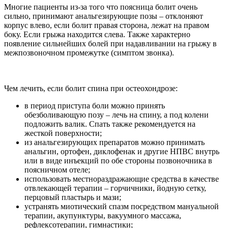
Многие пациенты из-за того что поясница болит очень
сильно, принимают анальгезирующие позы – отклоняют
корпус влево, если болит правая сторона, лежат на правом
боку. Если грыжа находится слева. Также характерно
появление сильнейших болей при надавливании на грыжу в
межпозвоночном промежутке (симптом звонка).
Чем лечить, если болит спина при остеохондрозе:
в период приступа боли можно принять
обезболивающую позу – лечь на спину, а под колени
подложить валик. Спать также рекомендуется на
жесткой поверхности;
из анальгезирующих препаратов можно принимать
анальгин, ортофен, диклофенак и другие НПВС внутрь
или в виде инъекций по обе стороны позвоночника в
поясничном отеле;
использовать местнораздражающие средства в качестве
отвлекающей терапии – горчичники, йодную сетку,
перцовый пластырь и мази;
устранять миотический спазм посредством мануальной
терапии, акупунктуры, вакуумного массажа,
рефлексотерапии, гимнастики;