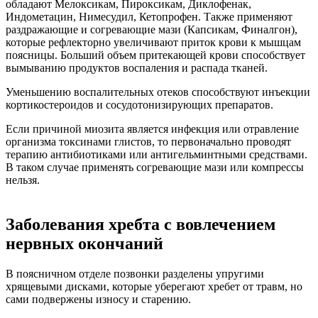
обладают Мелоксикам, Пироксикам, Диклофенак,
Индометацин, Нимесудил, Кетопрофен. Также применяют
раздражающие и согревающие мази (Капсикам, Финалгон),
которые рефлекторно увеличивают приток крови к мышцам
поясницы. Больший объем притекающей крови способствует
вымыванию продуктов воспаления и распада тканей.
Уменьшению воспалительных отеков способствуют инъекции
кортикостероидов и сосудотонизирующих препаратов.
Если причиной миозита является инфекция или отравление
организма токсинами глистов, то первоначально проводят
терапию антибиотиками или антигельминтными средствами.
В таком случае применять согревающие мази или компрессы
нельзя.
Заболевания хребта с вовлечением
нервных окончаний
В поясничном отделе позвонки разделены упругими
хрящевыми дисками, которые уберегают хребет от травм, но
сами подвержены износу и старению.