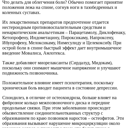
Что делать для облегчения боли? Обычно помогает принятие
положения лежа на спине, согнув ноги в тазобедренных и
коленных суставах.
Их лекарственных препаратов предпочтение отдается
нестероидным противовоспалительным средствам и
ненаркотическим анальгетикам – Парацетамолу, Диклофенаку,
Кетопрофену, Индометацину, Пироксикаму, Напроксену,
Ибупрофену, Мелоксикаму, Нимесулиду и Целекоксибу. При
острой боли в спине быстрый эффект дает внутримышечное
введение Мовалиса, Амлотекса.
Также добавляют миорелаксанты (Сирдалуд, Мидокам),
поскольку они снимают мышечное напряжение и улучшают
подвижность позвоночника.
Положительное влияние имеет психотерапия, поскольку
хроническая боль вводит пациента в состояние депрессии.
Спондилез, в отличие от остеохондроза, больше влияет на
фиброзное кольцо межпозвоночного диска и передние
продольные связки. При этом заболевании происходит
обызвествление соединительнотканных структур с
образованием по краю позвонков наростов – остеофитов. Эти
образования вызывают нарушение микроциркуляции около