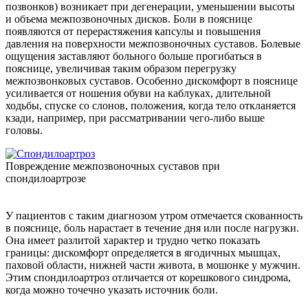
позвонков) возникает при дегенерации, уменьшении высоты
и объема межпозвоночных дисков. Боли в пояснице
появляются от перерастяжения капсулы и повышения
давления на поверхности межпозвоночных суставов. Болевые
ощущения заставляют больного больше прогибаться в
пояснице, увеличивая таким образом перегрузку
межпозвонковых суставов. Особенно дискомфорт в пояснице
усиливается от ношения обуви на каблуках, длительной
ходьбы, спуске со слонов, положения, когда тело откланяется
кзади, например, при рассматривании чего-либо выше
головы.
Повреждение межпозвоночных суставов при
спондилоартрозе
У пациентов с таким диагнозом утром отмечается скованность
в пояснице, боль нарастает в течение дня или после нагрузки.
Она имеет разлитой характер и трудно четко показать
границы: дискомфорт определяется в ягодичных мышцах,
паховой области, нижней части живота, в мошонке у мужчин.
Этим спондилоартроз отличается от корешкового синдрома,
когда можно точечно указать источник боли.