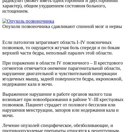
радикулит (может иметь односторонний и двусторонний
характер), общим ухудшением состояния больного,
истощением.
Опухоли позвоночника сдавливают спинной мозг и нервы
Если патология затрагивает область I–IV поясничных
позвонков, то ощущается жгучая боль спереди и по бокам
верхней части бедра, неполный паралич этой области.
При поражении в области IV поясничного – II крестцового
сегментов отмечается онемение парагенитальной области,
нарушение двигательной и чувствительной иннервации
ягодичных мышц, задней поверхности бедра, икроножной,
недержание кала и мочи.
Выраженное нарушение в работе органов малого таза
возникает при новообразовании в районе V–III крестцовых
позвонков. Пациент страдает от полового бессилия или
нарушения менструации, запоров или недержания кала и
мочи.
Лечение опухолей специфическое, обезболивающие, и
противоопухолевые препараты относятся к рецептурным.