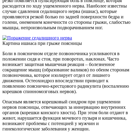
резко появляется пульсирующая боль в пояснице, которая
расходится по ходу ущемленного нерва. Наиболее известны
случаи сдавления седалищного нерва (ишиас), которые
проявляются резкой болью по задней поверхности бедра и
голени, онемением конечности со стороны грыжи, слабостью
мышцы, непроизвольным подворачиванием ног.
Картина ишиаса при грыже поясницы
Боли в поясничном отделе позвоночника усиливаются в
положении сидя и стоя, при поворотах, наклонах. Часто
возникает защитная мышечная реакция – болезненное
сокращение мышц (образование валиков) по обеим сторонам
позвоночника, которое изолирует отдел от лишнего
движения. Остеохондроз впоследствии приводит к
появлению пояснично-крестцового радикулита (воспалению
корешков спинномозговых нервов).
Опасным является корешковый синдром при ущемлении
нервов поясницы, отвечающих за иннервацию внутренних
органов (корешки конского хвоста). При этом боли отдают в
живот, нарушается функция мочевого пузыря и кишечника,
возникают проблемы с потенцией у мужчин и
гинекологические заболевания у женщин.