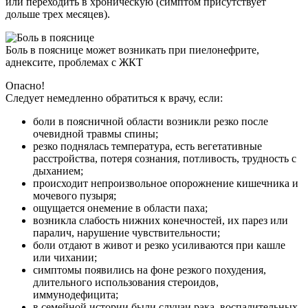
или переходить в хроническую (симптом присутствует
дольше трех месяцев).
Боль в пояснице может возникать при пиелонефрите,
аднексите, проблемах с ЖКТ
Опасно!
Следует немедленно обратиться к врачу, если:
боли в поясничной области возникли резко после
очевидной травмы спины;
резко поднялась температура, есть вегетативные
расстройства, потеря сознания, потливость, трудность с
дыханием;
происходит непроизвольное опорожнение кишечника и
мочевого пузыря;
ощущается онемение в области паха;
возникла слабость нижних конечностей, их парез или
паралич, нарушение чувствительности;
боли отдают в живот и резко усиливаются при кашле
или чихании;
симптомы появились на фоне резкого похудения,
длительного использования стероидов,
иммунодефицита;
в семейной истории были случаи рака, воспалительных