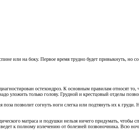
спине или на боку. Первое время трудно будет привыкнуть, но с
диагностирован остехондроз. К основным правилам относят то, ч
надо уложить только голову. Грудной и крестцовый отделы позво
ая поза позволит согнуть ноги слегка или подтянуть их к груди
ического матраса и подушки нельзя ничего придумать, чтобы сп
едет к полному излечению от болезней позвоночника. Всю ночь 