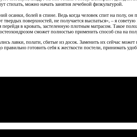
нут стихать, можно начать занятия лечебной физкультурой.
ений осанки, болей в спине. Ведь когда человек спит на полу, 
от твердых поверхностей, не получается выспаться», – я советую
м перейдя в кровать, застеленную плотным матрасом. Такое поло
 остеохондрозом сможет полностью применить способ сна на пол
лись лавки, полати, сбитые из досок. Заменить их сейчас может
правильно готовить себя к жесткости постели, принимать удобну