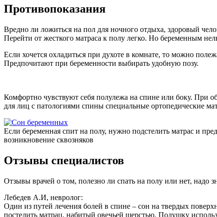
Противопоказания
Вредно ли ложиться на пол для ночного отдыха, здоровый чел
Перейти от жесткого матраса к полу легко. Но беременным нел
Если хочется охладиться при духоте в комнате, то можно полежа
Предпочитают при беременности выбирать удобную позу.
Комфортно чувствуют себя полулежа на спине или боку. При об
для лиц с патологиями спины специальные ортопедические ма
Если беременная спит на полу, нужно подстелить матрас и пре
возникновение сквозняков
Отзывы специалистов
Отзывы врачей о том, полезно ли спать на полу или нет, надо з
Лебедев А.И, невролог:
Один из путей лечения болей в спине – сон на твердых поверх
постелить матрац, набитый овечьей шерстью. Подушку использу