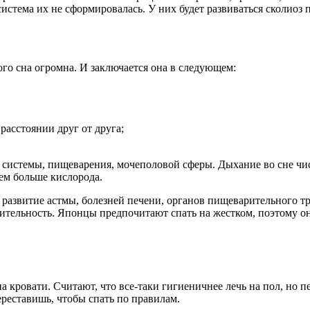
система их не сформировалась. У них будет развиваться сколиоз
кого сна огромна. И заключается она в следующем:
расстоянии друг от друга;
стемы, пищеварения, мочеполовой сферы. Дыхание во сне чисто
ем больше кислорода.
 развитие астмы, болезней печени, органов пищеварительного тр
ительность. Японцы предпочитают спать на жестком, поэтому о
а кровати. Считают, что все-таки гигиеничнее лечь на пол, но 
ереставишь, чтобы спать по правилам.