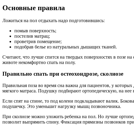
Основные правила
Ложиться на пол отдыхать надо подготовившись:
помыв поверхность;
постелив матрац;
проветрив помещение;
подобрав белье из натуральных дышащих тканей.
Считают, что лучше спится на твердых поверхностях в позе на 
животе некомфортно спать на полу.
Правильно спать при остеохондрозе, сколиозе
Правильная поза во время сна важна для пациентов, у которых 
мягкого матраса. Подушку подбирают ортопедическую, на нее 
Если спят на спине, то под колени подкладывают валик. Боков
подушечку. Это уменьшит нагрузку мышц позвоночника.
При сколиозе можно уложить ребенка на пол. Но лучше ортопед
позволит выпрямить спину. Фиксация прямизны позвонков прив