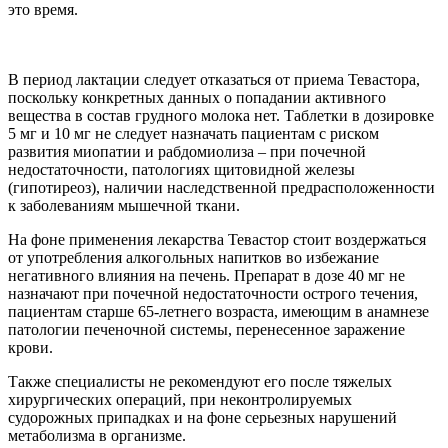
это время.
В период лактации следует отказаться от приема Тевастора,
поскольку конкретных данных о попадании активного
вещества в состав грудного молока нет. Таблетки в дозировке
5 мг и 10 мг не следует назначать пациентам с риском
развития миопатии и рабдомиолиза – при почечной
недостаточности, патологиях щитовидной железы
(гипотиреоз), наличии наследственной предрасположенности
к заболеваниям мышечной ткани.
На фоне применения лекарства Тевастор стоит воздержаться
от употребления алкогольных напитков во избежание
негативного влияния на печень. Препарат в дозе 40 мг не
назначают при почечной недостаточности острого течения,
пациентам старше 65-летнего возраста, имеющим в анамнезе
патологии печеночной системы, перенесенное заражение
крови.
Также специалисты не рекомендуют его после тяжелых
хирургических операций, при неконтролируемых
судорожных припадках и на фоне серьезных нарушений
метаболизма в организме.