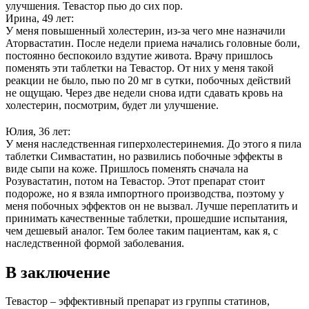
улучшения. Тевастор пью до сих пор.
Ирина, 49 лет:
У меня повышенный холестерин, из-за чего мне назначили
Аторвастатин. После недели приема начались головные боли,
постоянно беспокоило вздутие живота. Врачу пришлось
поменять эти таблетки на Тевастор. От них у меня такой
реакции не было, пью по 20 мг в сутки, побочных действий
не ощущаю. Через две недели снова идти сдавать кровь на
холестерин, посмотрим, будет ли улучшение.
Юлия, 36 лет:
У меня наследственная гиперхолестеринемия. До этого я пила
таблетки Симвастатин, но развились побочные эффекты в
виде сыпи на коже. Пришлось поменять сначала на
Розувастатин, потом на Тевастор. Этот препарат стоит
подороже, но я взяла импортного производства, поэтому у
меня побочных эффектов он не вызвал. Лучше переплатить и
принимать качественные таблетки, прошедшие испытания,
чем дешевый аналог. Тем более таким пациентам, как я, с
наследственной формой заболевания.
В заключение
Тевастор – эффективный препарат из группы статинов,