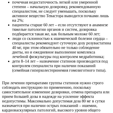
почечная недостаточность легкой или умеренной
степени – начальную дозировку, рекомендованную
специалистом, не следует уменьшать, поскольку
активное вещество Тевастора выводится почками лишь
на 2%;
пациенты старше 60 лет – если отсутствуют в анамнезе
тяжелые патологии органов и систем, дозировка
подбирается такая же, как больным моложе 60 лет;
люди со склонностью к ишемической болезни сердца –
специалисты рекомендуют суточную дозу розувастатина
40 мг, при этом обязательно не только соблюдение
диеты, но и ежедневное выполнение комплекса
лечебной физкультуры под контролем медработника;
дети 8–14 лет – назначение статинов производится под
контролем специалиста при наличии показаний
(семейная гиперхолестеринемия гомозиготного типа).
При лечении препаратами группы статинов нужно строго
соблюдать инструкцию по применению, поскольку
самостоятельное изменение дозировки, отмена препарата или
прием большей дозы в надежде на усиление эффекта
недопустимы. Максимально допустимая доза 80 мг в сутки
назначается при наличии острых показаний – ишемии,
кардиоваскулярных патологий, высокого уровня общего