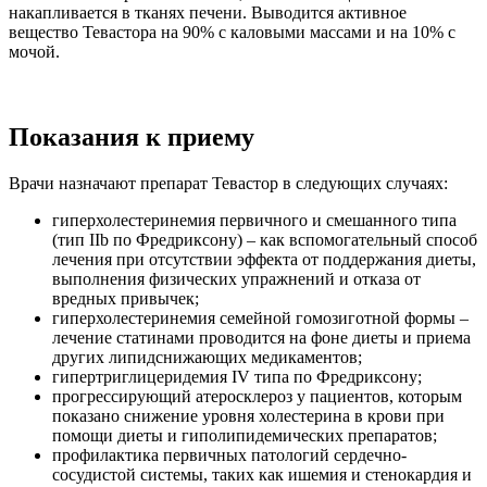
накапливается в тканях печени. Выводится активное
вещество Тевастора на 90% с каловыми массами и на 10% с
мочой.
Показания к приему
Врачи назначают препарат Тевастор в следующих случаях:
гиперхолестеринемия первичного и смешанного типа
(тип IIb по Фредриксону) – как вспомогательный способ
лечения при отсутствии эффекта от поддержания диеты,
выполнения физических упражнений и отказа от
вредных привычек;
гиперхолестеринемия семейной гомозиготной формы –
лечение статинами проводится на фоне диеты и приема
других липидснижающих медикаментов;
гипертриглицеридемия IV типа по Фредриксону;
прогрессирующий атеросклероз у пациентов, которым
показано снижение уровня холестерина в крови при
помощи диеты и гиполипидемических препаратов;
профилактика первичных патологий сердечно-
сосудистой системы, таких как ишемия и стенокардия и