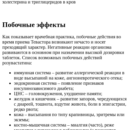
холестерина и триглицеридов в кров
Побочные эффекты
Как показывает врачебная практика, побочные действия во
время приема Тевастора возникают нечасто и носят
преходящий характер. Негативные реакции организма
развиваются в основном при назначении высокой дозировки
таблеток. Список возможных побочных действий
розувастатина:
иммунная система – развитие аллергической реакции в
виде высыпаний на коже, ангионевротического отека;
эндокринная система – появление признаков
инсулинозависимого диабета;
ЦНС – головокружения, ухудшение памяти;
желудок и кишечник – развитие запоров, чередующихся
с диареей, тошнота, вздутие живота, боли в эпигастрии,
редко рвота;
кожа – высыпания по типу крапивницы, эритремы или
экземы;
костно-мышечная система – миалгия (часто), реже