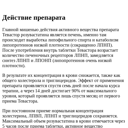
Действие препарата
Главной мишенью действия активного вещества препарата
Тевастор розувастатина является печень, именно там
происходит выработка липофильного спирта и катаболизм
липопротеинов низкой плотности (сокращенно ЛПНП).
После употребления внутрь таблетки Тевастора возрастает
количество печеночных рецепторов ЛПНП, замедляется
синтез ЛПНП и ЛПОНП (липопротеинов очень низкой
плотности).
В результате их концентрация в крови снижается, также как
общего холестерола и триглицеридов. Эффект от применения
препарата проявляется спустя семь дней после начала курса
терапии, а через 14 дней достигает 90% от максимального
уровня, который проявляется лишь спустя месяц от первого
приема Тевастора.
При постоянном приеме нормальная концентрация
холестерина, ЛПВП, ЛПНП и триглицеридов сохраняется.
Максимальный объем розувастатина в крови отмечается через
5 часов после приема таблетки, активное вещество