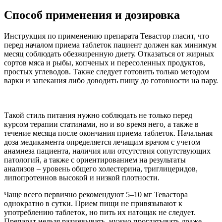
Способ применения и дозировка
Инструкция по применению препарата Тевастор гласит, что
перед началом приема таблеток пациент должен как минимум
месяц соблюдать обезжиренную диету. Отказаться от жирных
сортов мяса и рыбы, копченых и пересоленных продуктов,
простых углеводов. Также следует готовить только методом
варки и запекания либо доводить пищу до готовности на пару.
Такой стиль питания нужно соблюдать не только перед
курсом терапии статинами, но и во время него, а также в
течение месяца после окончания приема таблеток. Начальная
доза медикамента определяется лечащим врачом с учетом
анамнеза пациента, наличия или отсутствия сопутствующих
патологий, а также с ориентированием на результаты
анализов – уровень общего холестерина, триглицеридов,
липопротеинов высокой и низкой плотности.
Чаще всего первично рекомендуют 5–10 мг Тевастора
однократно в сутки. Прием пищи не привязывают к
употреблению таблеток, но пить их натощак не следует.
Препарат нельзя разжевывать, нужно проглатывать драже