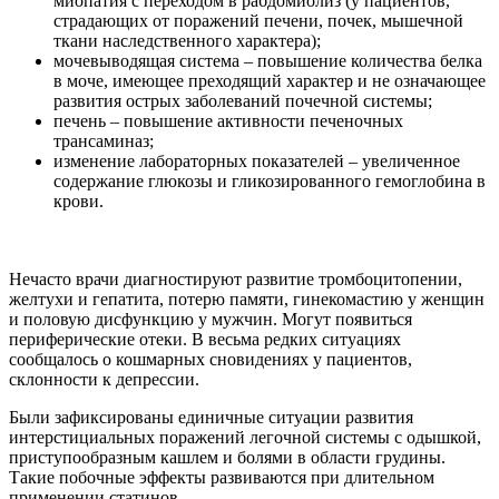
миопатия с переходом в рабдомиолиз (у пациентов,
страдающих от поражений печени, почек, мышечной
ткани наследственного характера);
мочевыводящая система – повышение количества белка
в моче, имеющее преходящий характер и не означающее
развития острых заболеваний почечной системы;
печень – повышение активности печеночных
трансаминаз;
изменение лабораторных показателей – увеличенное
содержание глюкозы и гликозированного гемоглобина в
крови.
Нечасто врачи диагностируют развитие тромбоцитопении,
желтухи и гепатита, потерю памяти, гинекомастию у женщин
и половую дисфункцию у мужчин. Могут появиться
периферические отеки. В весьма редких ситуациях
сообщалось о кошмарных сновидениях у пациентов,
склонности к депрессии.
Были зафиксированы единичные ситуации развития
интерстициальных поражений легочной системы с одышкой,
приступообразным кашлем и болями в области грудины.
Такие побочные эффекты развиваются при длительном
применении статинов.