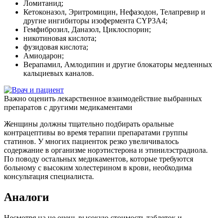
Ломитанид;
Кетоконазол, Эритромицин, Нефазодон, Телапревир и
другие ингибиторы изофермента СYР3А4;
Гемфиброзил, Даназол, Циклоспорин;
никотиновая кислота;
фузидовая кислота;
Амиодарон;
Верапамил, Амлодипин и другие блокаторы медленных
кальциевых каналов.
Важно оценить лекарственное взаимодействие выбранных
препаратов с другими медикаментами
Женщины должны тщательно подбирать оральные
контрацептивы во время терапии препаратами группы
статинов. У многих пациенток резко увеличивалось
содержание в организме норэтистерона и этинилэстрадиола.
По поводу остальных медикаментов, которые требуются
больному с высоким холестерином в крови, необходима
консультация специалиста.
Аналоги
Несмотря на не очень высокую стоимость таблеток и