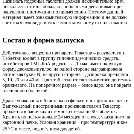
Назначать подобные таблетки должен исключительно врач,
поскольку статины обладают побочными действиями при
нарушении инструкции по применению. Поэтому данный
материал имеет ознакомительную информацию и не должен
считаться руководством к самостоятельному использованию.
Состав и форма выпуска
Действующее вещество препарата Тевастор – розувастатин.
Таблетки входят в группу гиполипидемических средств,
ингибиторов ГМГ-КоА редуктазы. Драже имеет округлую
форму, двояковыпуклое, на одной стороне выгравирована
латинская буква N, на другой стороне – дозировка препарата –
5, 10, 20 или 40 мг. Цвет таблетки от светло-желтого до темно-
оранжевого. На поперечном разрезе – белое ядро, она покрыта
пленочной оболочкой.
Драже упакованы в блистеры из фольги и в картонные пачки.
Выпускаемый иностранными производителями Тевастор
продается в баночках из темного стекла по 90 таблеток.
Хранить их нельзя дольше 24 месяцев от срока, указанного на
картонной пачке. Условия хранения – при температуре ниже
о
25
С в месте, недоступном для детей.