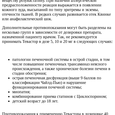
веществу розувастатину. При наличии аллергической
предрасположенности реакция выражается в появлении
кожного зуда, высыпаний по типу эритремы и экземы,
отечности тканей. В редких случаях развивается отек Квинке
или анафилактический шок.
Дополнительные противопоказания могут быть разделены на
несколько групп в зависимости от дозировки препарата,
назначенной пациенту врачом. Так, не рекомендуется
принимать Тевастор в дозе 5, 10 и 20 мг в следующих случаях:
патологии печеночной системы в острой стадии, в том
числе повышение печеночных трансаминаз неясного
происхождения, а также хронические болезни печени в
стадии обострения;
острая печеночная дисфункция (выше 9 баллов по
классификации Чайлд-Пью) и нарушение
функционирования почечной системы;
миопатия;
комбинирование приема статинов с Циклоспорином;
детский возраст до 18 лет.
Противопоказания к применению Тевастора в дозировке 40