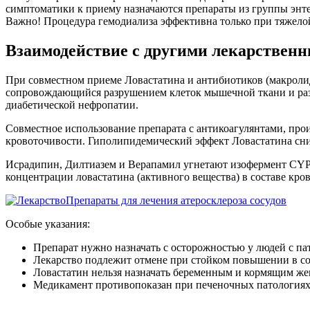
симптоматики к приему назначаются препараты из группы энт
Важно!
Процедура гемодиализа эффективна только при тяжело
Взаимодействие с другими лекарствен
При совместном приеме Ловастатина и антибиотиков (макроли
сопровождающийся разрушением клеток мышечной ткани и разв
диабетической нефропатии.
Совместное использование препарата с антикоагулянтами, пр
кровоточивости. Гиполипидемический эффект Ловастатина сни
Исрадипин, Дилтиазем и Верапамил угнетают изофермент CYP
концентрации ловастатина (активного вещества) в составе кр
Препараты для лечения атеросклероза сосудов
Особые указания:
Препарат нужно назначать с осторожностью у людей с па
Лекарство подлежит отмене при стойком повышении в со
Ловастатин нельзя назначать беременным и кормящим ж
Медикамент противопоказан при печеночных патологиях 