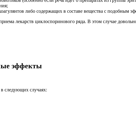
иотиков (особенно если речь идет о препаратах из группы эри
ния;
коагулянтов либо содержащих в составе вещества с подобным эф
приема лекарств циклоспоринового ряда. В этом случае доволь
ные эффекты
 в следующих случаях: