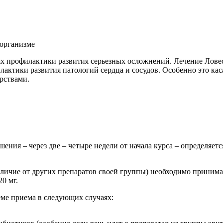
 организме
ях профилактики развития серьезных осложнений. Лечение Лов
ктики развития патологий сердца и сосудов. Особенно это каса
арствами.
шения – через две – четыре недели от начала курса – определяе
ичие от других препаратов своей группы) необходимо принимат
20 мг.
еме приема в следующих случаях: