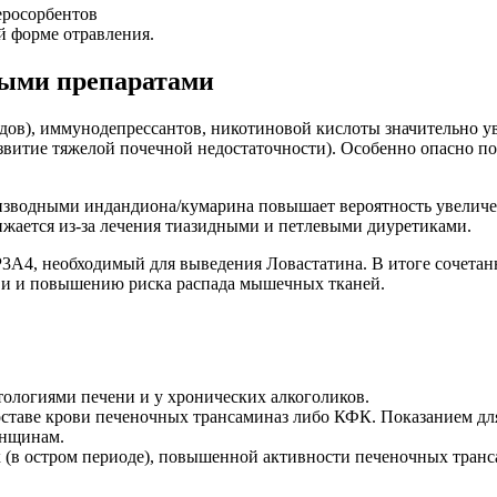
еросорбентов
й форме отравления.
ными препаратами
дов), иммунодепрессантов, никотиновой кислоты значительно у
итие тяжелой почечной недостаточности). Особенно опасно под
оизводными индандиона/кумарина повышает вероятность увеличе
жается из-за лечения тиазидными и петлевыми диуретиками.
3A4, необходимый для выведения Ловастатина. В итоге сочета
ови и повышению риска распада мышечных тканей.
тологиями печени и у хронических алкоголиков.
ставе крови печеночных трансаминаз либо КФК. Показанием для
енщинам.
(в остром периоде), повышенной активности печеночных транс