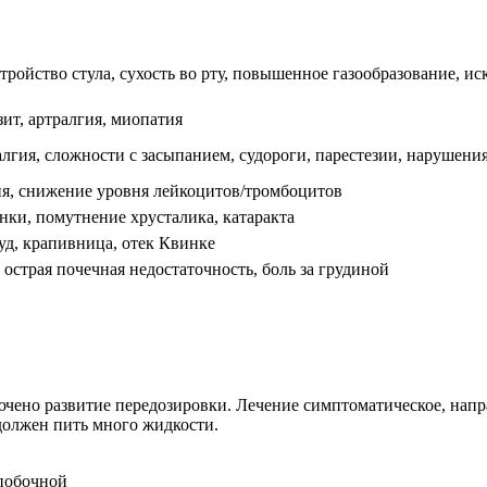
тройство стула, сухость во рту, повышенное газообразование, иск
т, артралгия, миопатия
лгия, сложности с засыпанием, судороги, парестезии, нарушени
я, снижение уровня лейкоцитов/тромбоцитов
нки, помутнение хрусталика, катаракта
д, крапивница, отек Квинке
острая почечная недостаточность, боль за грудиной
чено развитие передозировки. Лечение симптоматическое, напр
должен пить много жидкости.
 побочной