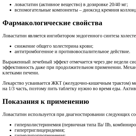
ловастатин (активное вещество) в дозировке 20/40 мг;
вспомогательные компоненты – диоксид кремния коллоид
Фармакологические свойства
Ловастатин является ингибитором эндогенного синтеза холесте
снижение общего холестерина крови;
антитромбогенное и противовоспалительное действие.
Выраженный лечебный эффект отмечается через две недели сис
эффективность даже при продолжительном применении. Механи
клетками печени.
Лекарство усваивается ЖКТ (желудочно-кишечным трактом) мед
на 1/3 часть, поэтому пить таблетку нужно во время еды. Акт
Показания к применению
Ловастатин используется при диагностировании следующих со
гиперхолистеринемия (первичная типа IIa/ IIb, комбинир
гипертриглицеридемия;
гиперлипопротеинемия;