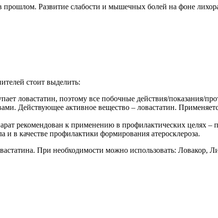
в прошлом. Развитие слабости и мышечных болей на фоне лихора
ителей стоит выделить:
ает ловастатин, поэтому все побочные действия/показания/про
ами. Действующее активное вещество – ловастатин. Применяетс
парат рекомендован к применению в профилактических целях – 
ла и в качестве профилактики формирования атеросклероза.
астатина. При необходимости можно использовать: Ловакор, Ли