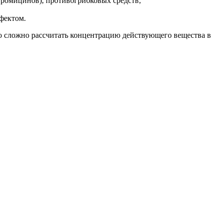
тромицинов), противогрибковых средств;
фектом.
но сложно рассчитать концентрацию действующего вещества в