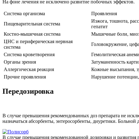
На фоне лечения не исключено развитие побочных эффектов.
Система организма
Проявления
Изжога, тошнота, расс
Пищеварительная система
гепатит
Костно-мышечная система
Мышечные боли, миози
ЦНС и периферическая нервная
Головокружение, цефа
система
Система кроветворения
Гемолитическая анеми
Органы зрения
Затуманенность карти
Аллергическая реакция
Кожные высыпания, зу
Прочие проявления
Нарушение потенции, 
Передозировка
В случае превышения рекомендованных доз препарата не исклю
назначаться абсорбенты, энтеросорбенты, диуретики. Больной 
В случае превышения рекомендованной дозировки и развития