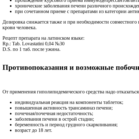
прохождение курсового приема иммунодепрессантов/антиб
хронические заболевания печени различного происхожде
при сочетанном приеме с препаратами из категории анти
Дозировка снижается также и при необходимости совместного 
крови человека.
Рецепт препарата на латинском языке:
Rp.: Tab. Lovastatini 0,04 №30
D.S. по 1 таб. после ужина.
Противопоказания и возможные побоч
От применения гиполипидемического средства надо отказаться
индивидуальная реакция на компоненты таблеток;
повышенная активность трансаминаз печени;
почечная/почечная недостаточность;
заболевания печени в острой стадии;
беременность и период грудного скармливания;
возраст до 18 лет.