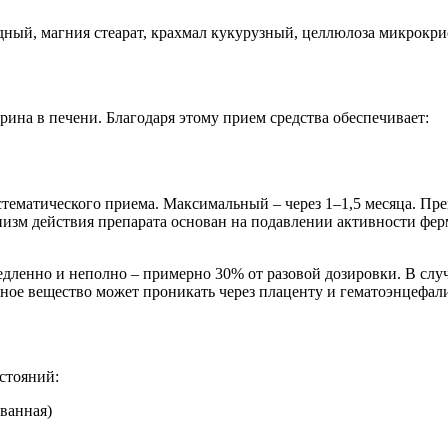
ный, магния стеарат, крахмал кукурузный, целлюлоза микрокри
рина в печени. Благодаря этому прием средства обеспечивает:
тематического приема. Максимальный – через 1–1,5 месяца. Пре
зм действия препарата основан на подавлении активности фер
ленно и неполно – примерно 30% от разовой дозировки. В случ
ивное вещество может проникать через плаценту и гематоэнцефал
стояний:
ованная)