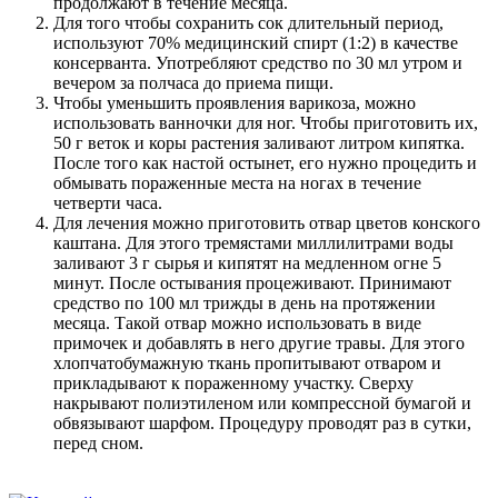
продолжают в течение месяца.
Для того чтобы сохранить сок длительный период,
используют 70% медицинский спирт (1:2) в качестве
консерванта. Употребляют средство по 30 мл утром и
вечером за полчаса до приема пищи.
Чтобы уменьшить проявления варикоза, можно
использовать ванночки для ног. Чтобы приготовить их,
50 г веток и коры растения заливают литром кипятка.
После того как настой остынет, его нужно процедить и
обмывать пораженные места на ногах в течение
четверти часа.
Для лечения можно приготовить отвар цветов конского
каштана. Для этого тремястами миллилитрами воды
заливают 3 г сырья и кипятят на медленном огне 5
минут. После остывания процеживают. Принимают
средство по 100 мл трижды в день на протяжении
месяца. Такой отвар можно использовать в виде
примочек и добавлять в него другие травы. Для этого
хлопчатобумажную ткань пропитывают отваром и
прикладывают к пораженному участку. Сверху
накрывают полиэтиленом или компрессной бумагой и
обвязывают шарфом. Процедуру проводят раз в сутки,
перед сном.