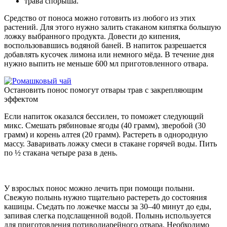
трава спорыша.
Средство от поноса можно готовить из любого из этих
растений. Для этого нужно залить стаканом кипятка большую
ложку выбранного продукта. Довести до кипения,
воспользовавшись водяной баней. В напиток разрешается
добавлять кусочек лимона или немного мёда. В течение дня
нужно выпить не меньше 600 мл приготовленного отвара.
Остановить понос помогут отвары трав с закрепляющим
эффектом
Если напиток оказался бессилен, то поможет следующий
микс. Смешать рябиновые ягоды (40 грамм), зверобой (30
грамм) и корень алтея (20 грамм). Растереть в однородную
массу. Заваривать ложку смеси в стакане горячей воды. Пить
по ½ стакана четыре раза в день.
У взрослых понос можно лечить при помощи полыни.
Свежую полынь нужно тщательно растереть до состояния
кашицы. Съедать по ложечке массы за 30–40 минут до еды,
запивая слегка подслащенной водой. Полынь используется
для приготовления потиводиарейного отвара. Необходимо