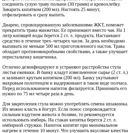
соединить сухую траву полыни (30 грамм) и кровохлебку.
Заварить кипятком (200 мл). Настоять 25 минут,
отфильтровать и сразу выпить.
Диарею, спровоцированную заболеваниями ЖКТ, поможет
прекратить трава манжетки. Ее принимают вместо чая. На 1
литр кипящей воды берется 2 ст. л. продукта. Настаивают
средство в течение трех–четырех часов. За день необходимо
выпивать не меньше 500 мл приготовленного настоя. Трава
обладает противомикробными свойствами, а также улучшает
перистальтику кишечника.
Отлично дезинфицируют и устраняют расстройства стула
листья ежевики. В банку кладут измельченное сырье (2 ст. л.)
и заливают крутым кипятком (200 мл). Банку укутывают
махровым полотенцем и выдерживают в таком виде полчаса.
Перед использованием напиток фильтруется. Принимать его
нужно по 75 мл четыре раза в день.
Для закрепления стула можно употреблять семена шпажника.
Их можно класть в йогурт. Если понос сопровождается
сильным вздутием живота и болями, то рекомендуется
использовать имбирь. На стакан кипятка берется 2 ст. л.
имбирной стружки. Напиток кипятят при минимальном
нагреве в течение 10 минут. Что улучшить вкусовые качества