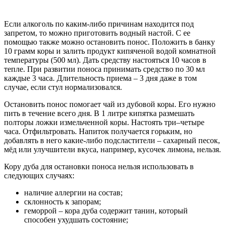
Если алкоголь по каким-либо причинам находится под
запретом, то можно приготовить водный настой. С ее
помощью также можно остановить понос. Положить в банку
10 грамм коры и залить продукт кипяченой водой комнатной
температуры (500 мл). Дать средству настояться 10 часов в
тепле. При развитии поноса принимать средство по 30 мл
каждые 3 часа. Длительность приема – 3 дня даже в том
случае, если стул нормализовался.
Остановить понос помогает чай из дубовой коры. Его нужно
пить в течение всего дня. В 1 литре кипятка размешать
полторы ложки измельченной коры. Настоять три–четыре
часа. Отфильтровать. Напиток получается горьким, но
добавлять в него какие-либо подсластители – сахарный песок,
мёд или улучшители вкуса, например, кусочек лимона, нельзя.
Кору дуба для остановки поноса нельзя использовать в
следующих случаях:
наличие аллергии на состав;
склонность к запорам;
геморрой – кора дуба содержит танин, который
способен ухудшать состояние;