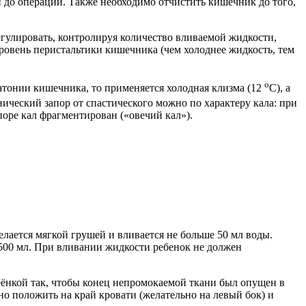
 до операции. Также необходимо отчистить кишечник до того,
егулировать, контролируя количество вливаемой жидкости,
уровень перистальтики кишечника (чем холоднее жидкость, тем
o
а атонии кишечника, то применяется холодная клизма (12
С), а
нический запор от спастического можно по характеру кала: при
поре кал фрагментирован («овечий кал»).
лается мягкой грушей и вливается не больше 50 мл воды.
 500 мл. При вливании жидкости ребенок не должен
еёнкой так, чтобы конец непромокаемой ткани был опущен в
жно положить на край кровати (желательно на левый бок) и