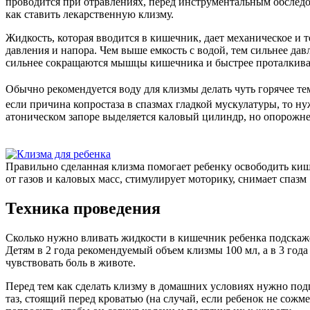
проводится при отравлениях, перед инструментальным обследо
как ставить лекарственную клизму.
Жидкость, которая вводится в кишечник, дает механическое и 
давления и напора. Чем выше емкость с водой, тем сильнее да
сильнее сокращаются мышцы кишечника и быстрее проталкива
Обычно рекомендуется воду для клизмы делать чуть горячее те
если причина копростаза в спазмах гладкой мускулатуры, то н
атоническом запоре выделяется каловый цилиндр, но опорожнен
Правильно сделанная клизма помогает ребенку освободить ки
от газов и каловых масс, стимулирует моторику, снимает спазм
Техника проведения
Сколько нужно вливать жидкости в кишечник ребенка подскаже
Детям в 2 года рекомендуемый объем клизмы 100 мл, а в 3 год
чувствовать боль в животе.
Перед тем как сделать клизму в домашних условиях нужно подг
таз, стоящий перед кроватью (на случай, если ребенок не сожм