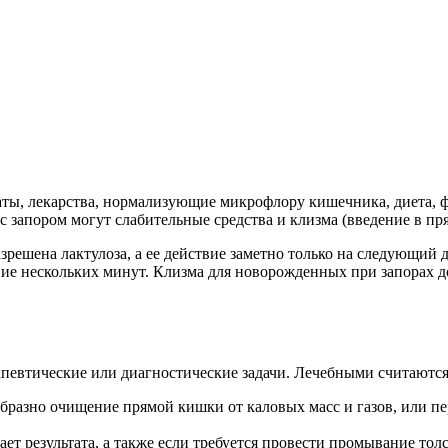
ты, лекарства, нормализующие микрофлору кишечника, диета, ф
с запором могут слабительные средства и клизма (введение в пр
азрешена лактулоза, а ее действие заметно только на следующи
чение нескольких минут. Клизма для новорожденных при запорах
апевтические или диагностические задачи. Лечебными считаются
образно очищение прямой кишки от каловых масс и газов, или 
ет результата, а также если требуется провести промывание тол