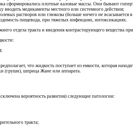
ика сформировались плотные каловые массы. Они бывают гипер
ку вводить медикаменты местного или системного действия;
олевых растворов или глюкозы (больше ничего не всасывается в
оходимость пищевода, при тяжелых инфекциях, интоксикациях.
жнего отдела тракта и введения контрастирующего вещества при
дкости:
;
едполагает, что жидкость поступает из емкости, которая находи
и (груши), шприца Жане или аппарата.
исключена вероятность развития) следующие патологии:
рительного тракта;