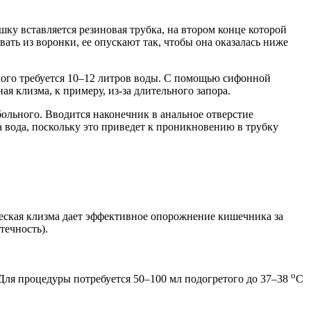
у вставляется резиновая трубка, на втором конце которой
ать из воронки, ее опускают так, чтобы она оказалась ниже
лого требуется 10–12 литров воды. С помощью сифонной
я клизма, к примеру, из-за длительного запора.
больного. Вводится наконечник в анальное отверстие
а вода, поскольку это приведет к проникновению в трубку
ческая клизма дает эффективное опорожнение кишечника за
течность).
o
 Для процедуры потребуется 50–100 мл подогретого до 37–38
С