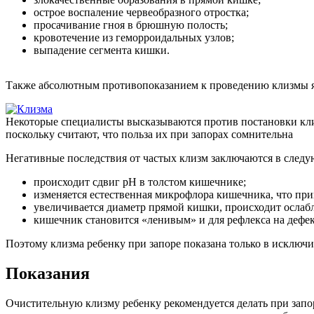
острое воспаление червеобразного отростка;
просачивание гноя в брюшную полость;
кровотечение из геморроидальных узлов;
выпадение сегмента кишки.
Также абсолютным противопоказанием к проведению клизмы яв
Некоторые специалисты высказываются против постановки кл
поскольку считают, что польза их при запорах сомнительна
Негативные последствия от частых клизм заключаются в след
происходит сдвиг рН в толстом кишечнике;
изменяется естественная микрофлора кишечника, что при
увеличивается диаметр прямой кишки, происходит осла
кишечник становится «ленивым» и для рефлекса на дефек
Поэтому клизма ребенку при запоре показана только в исключи
Показания
Очистительную клизму ребенку рекомендуется делать при запор