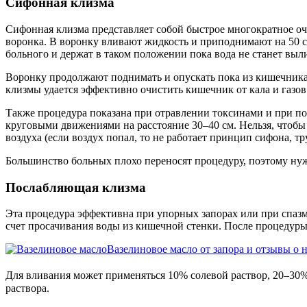
Сифонная клизма
Сифонная клизма представляет собой быстрое многократное оч
воронка. В воронку вливают жидкость и приподнимают на 50 см
больного и держат в таком положении пока вода не станет выли
Воронку продолжают поднимать и опускать пока из кишечника 
клизмы удается эффективно очистить кишечник от кала и газов.
Также процедура показана при отравлении токсинами и при под
круговыми движениями на расстояние 30–40 см. Нельзя, чтобы в
воздуха (если воздух попал, то не работает принцип сифона, т
Большинство больных плохо переносят процедуру, поэтому нуж
Послабляющая клизма
Эта процедура эффективна при упорных запорах или при спазм
счет просачивания воды из кишечной стенки. После процедуры
Вазелиновое масло от запора и отзывы о 
Для вливания может применяться 10% солевой раствор, 20–30%
раствора.