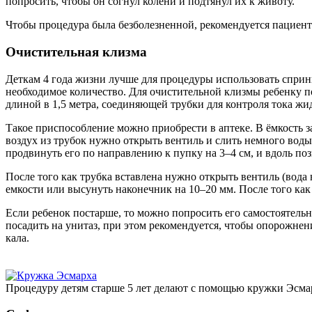
попросить, чтобы он согнул колени и подтянул их к животу.
Чтобы процедура была безболезненной, рекомендуется пациенту
Очистительная клизма
Деткам 4 года жизни лучше для процедуры использовать спринц
необходимое количество. Для очистительной клизмы ребенку пос
длиной в 1,5 метра, соединяющей трубки для контроля тока жи
Такое приспособление можно приобрести в аптеке. В ёмкость з
воздух из трубок нужно открыть вентиль и слить немного воды
продвинуть его по направлению к пупку на 3–4 см, и вдоль поз
После того как трубка вставлена нужно открыть вентиль (вода 
емкости или высунуть наконечник на 10–20 мм. После того как
Если ребенок постарше, то можно попросить его самостоятель
посадить на унитаз, при этом рекомендуется, чтобы опорожне
кала.
Процедуру детям старше 5 лет делают с помощью кружки Эсма