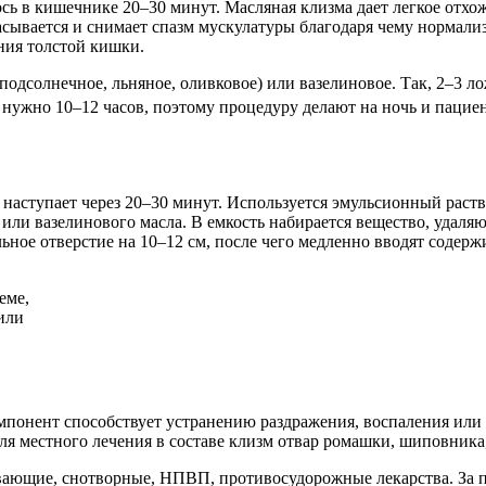
сь в кишечнике 20–30 минут. Масляная клизма дает легкое отхож
сывается и снимает спазм мускулатуры благодаря чему нормализу
ния толстой кишки.
подсолнечное, льняное, оливковое) или вазелиновое. Так, 2–3 л
 нужно 10–12 часов, поэтому процедуру делают на ночь и пациент
наступает через 20–30 минут. Используется эмульсионный раство
или вазелинового масла. В емкость набирается вещество, удаляю
ьное отверстие на 10–12 см, после чего медленно вводят содерж
еме,
или
мпонент способствует устранению раздражения, воспаления или 
Для местного лечения в составе клизм отвар ромашки, шиповника
вающие, снотворные, НПВП, противосудорожные лекарства. За п