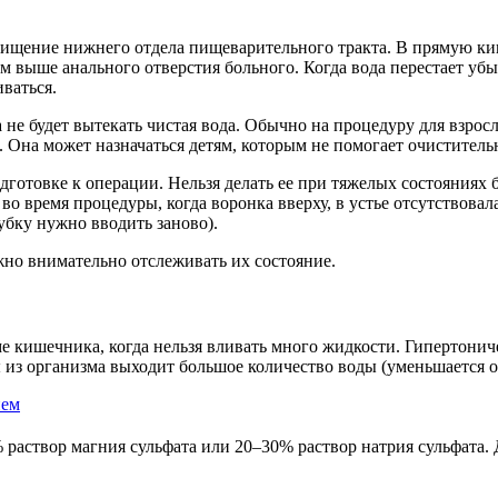
ищение нижнего отдела пищеварительного тракта. В прямую кишк
 выше анального отверстия больного. Когда вода перестает убыв
ваться.
не будет вытекать чистая вода. Обычно на процедуру для взрос
 Она может назначаться детям, которым не помогает очистительна
готовке к операции. Нельзя делать ее при тяжелых состояниях 
о время процедуры, когда воронка вверху, в устье отсутствовал
рубку нужно вводить заново).
но внимательно отслеживать их состояние.
е кишечника, когда нельзя вливать много жидкости. Гипертони
 из организма выходит большое количество воды (уменьшается о
нем
 раствор магния сульфата или 20–30% раствор натрия сульфата.