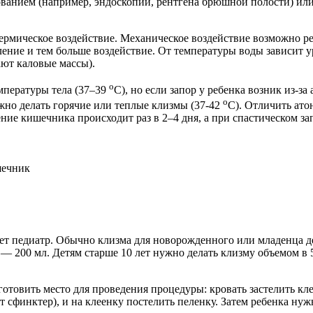
ванием (например, эндоскопии, рентгена брюшной полости) или
термическое воздействие. Механическое воздействие возможно р
вление и тем больше воздействие. От температуры воды зависит 
ют каловые массы).
o
мпературы тела (37–39
С), но если запор у ребенка возник из-з
o
ужно делать горячие или теплые клизмы (37-42
С). Отличить ато
ие кишечника происходит раз в 2–4 дня, а при спастическом за
шечник
т педиатр. Обычно клизма для новорожденного или младенца де
а — 200 мл. Детям старше 10 лет нужно делать клизму объемом в
отовить место для проведения процедуры: кровать застелить кл
ет сфинктер), и на клеенку постелить пеленку. Затем ребенка ну