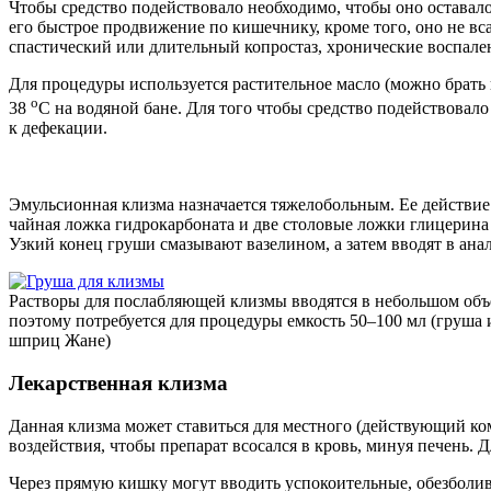
Чтобы средство подействовало необходимо, чтобы оно оставало
его быстрое продвижение по кишечнику, кроме того, оно не вса
спастический или длительный копростаз, хронические воспале
Для процедуры используется растительное масло (можно брать 
o
38
С на водяной бане. Для того чтобы средство подействовало
к дефекации.
Эмульсионная клизма назначается тяжелобольным. Ее действие 
чайная ложка гидрокарбоната и две столовые ложки глицерина 
Узкий конец груши смазывают вазелином, а затем вводят в анал
Растворы для послабляющей клизмы вводятся в небольшом объ
поэтому потребуется для процедуры емкость 50–100 мл (груша 
шприц Жане)
Лекарственная клизма
Данная клизма может ставиться для местного (действующий ко
воздействия, чтобы препарат всосался в кровь, минуя печень. 
Через прямую кишку могут вводить успокоительные, обезболи