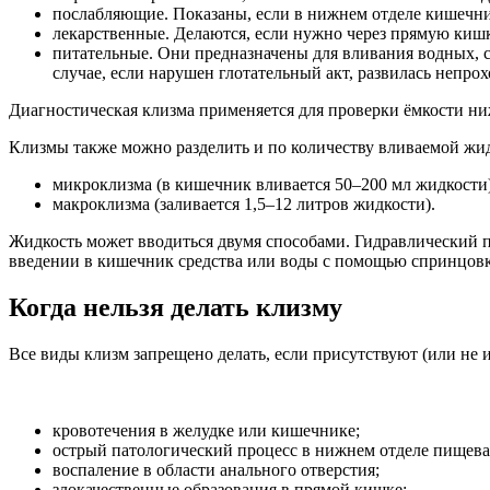
послабляющие. Показаны, если в нижнем отделе кишечн
лекарственные. Делаются, если нужно через прямую киш
питательные. Они предназначены для вливания водных, с
случае, если нарушен глотательный акт, развилась непр
Диагностическая клизма применяется для проверки ёмкости ни
Клизмы также можно разделить и по количеству вливаемой жи
микроклизма (в кишечник вливается 50–200 мл жидкости)
макроклизма (заливается 1,5–12 литров жидкости).
Жидкость может вводиться двумя способами. Гидравлический пр
введении в кишечник средства или воды с помощью спринцовк
Когда нельзя делать клизму
Все виды клизм запрещено делать, если присутствуют (или не 
кровотечения в желудке или кишечнике;
острый патологический процесс в нижнем отделе пищева
воспаление в области анального отверстия;
злокачественные образования в прямой кишке;