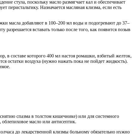
дение стула, поскольку масло размягчает кал и обеспечивает
ет перистальтику. Назначается масляная клизма, если есть
ожки масла добавляют в 100–200 мл воды и подогревают до 37–
у разрешается вставать только после того, как появится позыв
р, в составе которого 400 мл настоя ромашки, взбитый желток,
тся остатки воздуха (нужно нажать пока не пойдет жидкость).
имое.
снятию спазма в толстом кишечнике) или для системного
, облепиховое масло или антисептик.
олчаса до лекарственной клизмы больному обязательно нужно