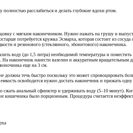
 полностью расслабиться и делать глубокие вдохи ртом.
овку с мягким наконечником. Нужно нажать на грушу и выпустить
тарше потребуется кружка Эсмарха, которая состоит из сосуда о
дкости и резинового (стеклянного, эбонитового) наконечника.
алить воду (до 1,5 литра) необходимой температуры и поместит
. На наконечник нанести вазелин и аккуратным вращательным дв
воночника еще на 3 см.
не должна течь быстро поскольку это может спровоцировать боль
 емкость освободится нужно достать наконечник и прижать одну 
но сжать анальный сфинктер и удерживать воду (5–10 минут). Ко
ние кишечника было порционным. Процедура считается неэффект
рха