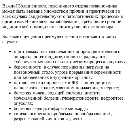
Важно! Болезненность поясничного отдела позвоночника
может быть вызвана множеством причин и практически во
всех случаях свидетельствуют о патологических процессах в
организме. Не исключены заболевания, требующие срочной
медицинской помощи и лечения в условиях стационара.
Болевые ощущения преимущественно возникают в таких
случаях:
при травмах или заболеваниях опорно-двигательного
аппарата: остеохондрозе, сколиозе, радикулите,
туберкулезных или сифилитических процесса, опухолях;
беременности: в случае повышения нагрузки на
позвоночный столб, угрозе прерывания беременности
или заболеваниях внутренних органов;
патологических процессах в ЖКТ: аппендиците,
панкреатите, колите, язвенном поражении, энтерите;
болезнях мочевыводящей системы: цистите,
мочекаменной болезни, гломерулонефрите, нефроптозе,
опухолях;
болезнях сердца: инфаркте миокарда;
гинекологических проблемах: новообразованиях,
разрыве тканей яичников и других.