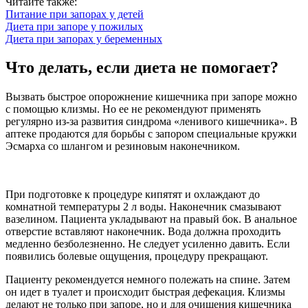
Читайте также:
Питание при запорах у детей
Диета при запоре у пожилых
Диета при запорах у беременных
Что делать, если диета не помогает?
Вызвать быстрое опорожнение кишечника при запоре можно
с помощью клизмы. Но ее не рекомендуют применять
регулярно из-за развития синдрома «ленивого кишечника». В
аптеке продаются для борьбы с запором специальные кружки
Эсмарха со шлангом и резиновым наконечником.
При подготовке к процедуре кипятят и охлаждают до
комнатной температуры 2 л воды. Наконечник смазывают
вазелином. Пациента укладывают на правый бок. В анальное
отверстие вставляют наконечник. Вода должна проходить
медленно безболезненно. Не следует усиленно давить. Если
появились болевые ощущения, процедуру прекращают.
Пациенту рекомендуется немного полежать на спине. Затем
он идет в туалет и происходит быстрая дефекация. Клизмы
делают не только при запоре, но и для очищения кишечника