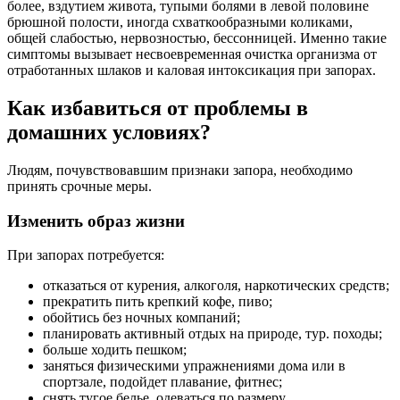
более, вздутием живота, тупыми болями в левой половине
брюшной полости, иногда схваткообразными коликами,
общей слабостью, нервозностью, бессонницей. Именно такие
симптомы вызывает несвоевременная очистка организма от
отработанных шлаков и каловая интоксикация при запорах.
Как избавиться от проблемы в
домашних условиях?
Людям, почувствовавшим признаки запора, необходимо
принять срочные меры.
Изменить образ жизни
При запорах потребуется:
отказаться от курения, алкоголя, наркотических средств;
прекратить пить крепкий кофе, пиво;
обойтись без ночных компаний;
планировать активный отдых на природе, тур. походы;
больше ходить пешком;
заняться физическими упражнениями дома или в
спортзале, подойдет плавание, фитнес;
снять тугое белье, одеваться по размеру.