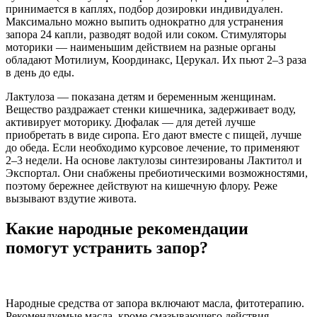
принимается в каплях, подбор дозировки индивидуален.
Максимально можно выпить однократно для устранения
запора 24 капли, разводят водой или соком. Стимуляторы
моторики — наименьшим действием на разные органы
обладают Мотилиум, Координакс, Церукал. Их пьют 2–3 раза
в день до еды.
Лактулоза — показана детям и беременным женщинам.
Вещество раздражает стенки кишечника, задерживает воду,
активирует моторику. Дюфалак — для детей лучше
приобретать в виде сиропа. Его дают вместе с пищей, лучше
до обеда. Если необходимо курсовое лечение, то применяют
2–3 недели. На основе лактулозы синтезированы Лактитол и
Экспортал. Они снабжены пребиотическими возможностями,
поэтому бережнее действуют на кишечную флору. Реже
вызывают вздутие живота.
Какие народные рекомендации
помогут устранить запор?
Народные средства от запора включают масла, фитотерапию.
Рекомендуемые масла, кроме смазывающего действия,