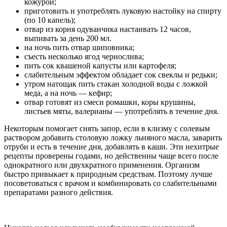
кожурой;
приготовить и употреблять луковую настойку на спирту
(по 10 капель);
отвар из корня одуванчика настаивать 12 часов,
выпивать за день 200 мл.
на ночь пить отвар шиповника;
съесть несколько ягод чернослива;
пить сок квашеной капусты или картофеля;
слабительным эффектом обладает сок свеклы и редьки;
утром натощак пить стакан холодной воды с ложкой
меда, а на ночь — кефир;
отвар готовят из смеси ромашки, коры крушины,
листьев мяты, валерианы — употреблять в течение дня.
Некоторым помогает снять запор, если в клизму с солевым
раствором добавить столовую ложку льняного масла, заварить
отруби и есть в течение дня, добавлять в каши. Эти нехитрые
рецепты проверены годами, но действенны чаще всего после
однократного или двухкратного применения. Организм
быстро привыкает к природным средствам. Поэтому лучше
посоветоваться с врачом и комбинировать со слабительными
препаратами разного действия.