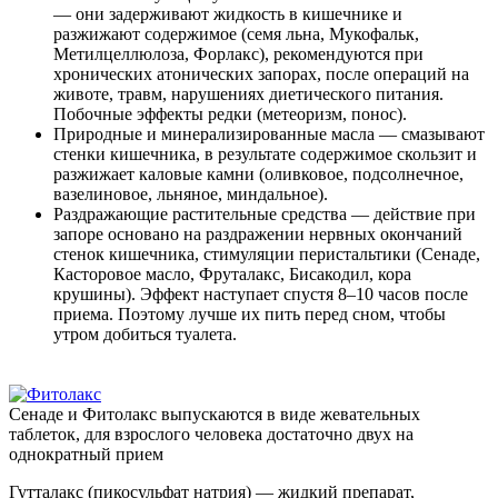
— они задерживают жидкость в кишечнике и
разжижают содержимое (семя льна, Мукофальк,
Метилцеллюлоза, Форлакс), рекомендуются при
хронических атонических запорах, после операций на
животе, травм, нарушениях диетического питания.
Побочные эффекты редки (метеоризм, понос).
Природные и минерализированные масла — смазывают
стенки кишечника, в результате содержимое скользит и
разжижает каловые камни (оливковое, подсолнечное,
вазелиновое, льняное, миндальное).
Раздражающие растительные средства — действие при
запоре основано на раздражении нервных окончаний
стенок кишечника, стимуляции перистальтики (Сенаде,
Касторовое масло, Фруталакс, Бисакодил, кора
крушины). Эффект наступает спустя 8–10 часов после
приема. Поэтому лучше их пить перед сном, чтобы
утром добиться туалета.
Сенаде и Фитолакс выпускаются в виде жевательных
таблеток, для взрослого человека достаточно двух на
однократный прием
Гутталакс (пикосульфат натрия) — жидкий препарат,