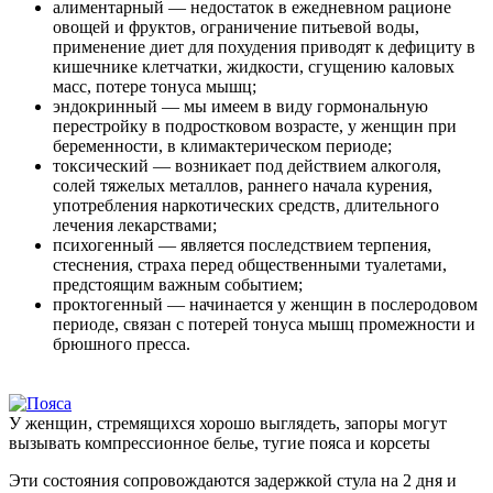
алиментарный — недостаток в ежедневном рационе
овощей и фруктов, ограничение питьевой воды,
применение диет для похудения приводят к дефициту в
кишечнике клетчатки, жидкости, сгущению каловых
масс, потере тонуса мышц;
эндокринный — мы имеем в виду гормональную
перестройку в подростковом возрасте, у женщин при
беременности, в климактерическом периоде;
токсический — возникает под действием алкоголя,
солей тяжелых металлов, раннего начала курения,
употребления наркотических средств, длительного
лечения лекарствами;
психогенный — является последствием терпения,
стеснения, страха перед общественными туалетами,
предстоящим важным событием;
проктогенный — начинается у женщин в послеродовом
периоде, связан с потерей тонуса мышц промежности и
брюшного пресса.
У женщин, стремящихся хорошо выглядеть, запоры могут
вызывать компрессионное белье, тугие пояса и корсеты
Эти состояния сопровождаются задержкой стула на 2 дня и