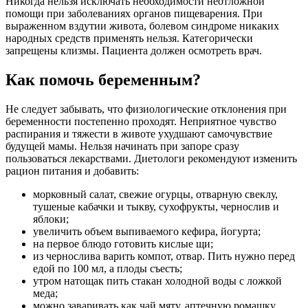
Никогда нельзя исключать необходимости неотложной
помощи при заболеваниях органов пищеварения. При
выраженном вздутии живота, болевом синдроме никаких
народных средств применять нельзя. Категорически
запрещены клизмы. Пациента должен осмотреть врач.
Как помочь беременным?
Не следует забывать, что физиологические отклонения при
беременности постепенно проходят. Неприятное чувство
распирания и тяжести в животе ухудшают самочувствие
будущей мамы. Нельзя начинать при запоре сразу
пользоваться лекарствами. Диетологи рекомендуют изменить
рацион питания и добавить:
морковный салат, свежие огурцы, отварную свеклу,
тушеные кабачки и тыкву, сухофрукты, чернослив и
яблоки;
увеличить объем выпиваемого кефира, йогурта;
на первое блюдо готовить кислые щи;
из чернослива варить компот, отвар. Пить нужно перед
едой по 100 мл, а плоды съесть;
утром натощак пить стакан холодной воды с ложкой
меда;
можно заваривать как чай мяту, аптечную ромашку,