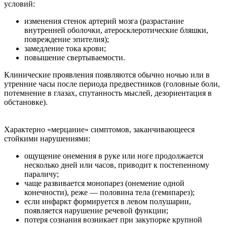
условий:
изменения стенок артерий мозга (разрастание
внутренней оболочки, атеросклеротические бляшки,
повреждение эпителия);
замедление тока крови;
повышение свертываемости.
Клинические проявления появляются обычно ночью или в
утренние часы после периода предвестников (головные боли,
потемнение в глазах, спутанность мыслей, дезориентация в
обстановке).
Характерно «мерцание» симптомов, заканчивающееся
стойкими нарушениями:
ощущение онемения в руке или ноге продолжается
несколько дней или часов, приводит к постепенному
параличу;
чаще развивается монопарез (онемение одной
конечности), реже — половина тела (гемипарез);
если инфаркт формируется в левом полушарии,
появляется нарушение речевой функции;
потеря сознания возникает при закупорке крупной