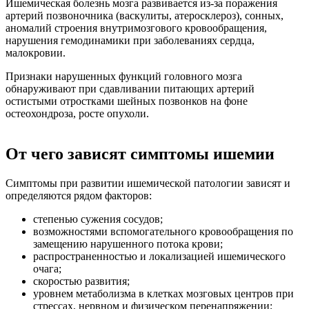
Ишемическая болезнь мозга развивается из-за поражения
артерий позвоночника (васкулиты, атеросклероз), сонных,
аномалий строения внутримозгового кровообращения,
нарушения гемодинамики при заболеваниях сердца,
малокровии.
Признаки нарушенных функций головного мозга
обнаруживают при сдавливании питающих артерий
остистыми отростками шейных позвонков на фоне
остеохондроза, росте опухоли.
От чего зависят симптомы ишемии
Симптомы при развитии ишемической патологии зависят и
определяются рядом факторов:
степенью сужения сосудов;
возможностями вспомогательного кровообращения по
замещению нарушенного потока крови;
распространенностью и локализацией ишемического
очага;
скоростью развития;
уровнем метаболизма в клетках мозговых центров при
стрессах, нервном и физическом перенапряжении;