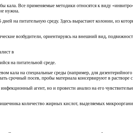
обы кала. Все применяемые методики относятся к виду «инвитро»,
не нужна.
 дней на питательную среду. Здесь вырастают колонии, из кото
еские возбудители, ориентируясь на внешний вид, подвижность
алист в
ийся на питательной среде.
ом кала на специальные среды (например, для дизентерийного 
елать срочный посев, пробы материала консервируют в растворе
 инфекционный агент, но и провести анализ на его чувствитель
ишечника количество жирных кислот, выделяемых микроорганиз