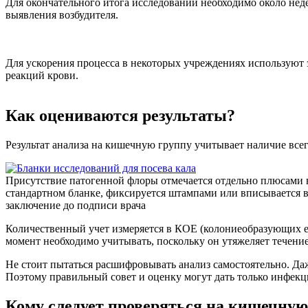
Для окончательного итога исследований необходимо около нед
выявления возбудителя.
Для ускорения процесса в некоторых учреждениях используют э
реакций крови.
Как оцениваются результаты?
Результат анализа на кишечную группу учитывает наличие все
Присутствие патогенной флоры отмечается отдельно плюсами 
стандартном бланке, фиксируется штампами или вписывается 
заключение до подписи врача
Количественный учет измеряется в КОЕ (колониеобразующих ед
момент необходимо учитывать, поскольку он утяжеляет течение
Не стоит пытаться расшифровывать анализ самостоятельно. Да
Поэтому правильный совет и оценку могут дать только инфекц
Кому следует проверяться на кишечную