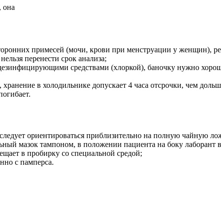
, она
оронних примесей (мочи, крови при менструации у женщин), ре
ельзя перенести срок анализа;
ь дезинфицирующими средствами (хлоркой), баночку нужно хоро
в, хранение в холодильнике допускает 4 часа отсрочки, чем доль
погибает.
 следует ориентироваться приблизительно на полную чайную ло
льный мазок тампоном, в положении пациента на боку лаборант 
ещает в пробирку со специальной средой;
нно с памперса.