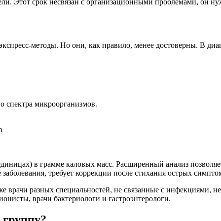
ели. Этот срок несвязан с организационными проблемами, он ну
кспресс-методы. Но они, как правило, менее достоверны. В диа
го спектра микроорганизмов.
в
в
иницах) в грамме каловых масс. Расширенный анализ позволяет
 заболевания, требует коррекции после стихания острых симпто
же врачи разных специальностей, не связанные с инфекциями, н
ионисты, врачи бактериологи и гастроэнтерологи.
 группу?