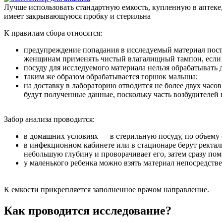
Лучше использовать стандартную емкость, купленную в аптеке
имеет закрывающуюся пробку и стерильна
К правилам сбора относятся:
предупреждение попадания в исследуемый материал пост
женщинам применять чистый влагалищный тампон, если н
посуду для исследуемого материала нельзя обрабатыват
таким же образом обрабатывается горшок малыша;
на доставку в лабораторию отводится не более двух часо
будут полученные данные, поскольку часть возбудителей 
Забор анализа проводится:
в домашних условиях — в стерильную посуду, по объему
в инфекционном кабинете или в стационаре берут ректа
небольшую глубину и проворачивает его, затем сразу пом
у маленького ребенка можно взять материал непосредстве
К емкости прикрепляется заполненное врачом направление.
Как проводится исследование?