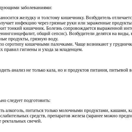
ледующими заболеваниями:
аносится желудку и толстому кишечнику. Возбудитель отличает
получает инфекцию через грязные руки или зараженные продукты
т тонкий кишечник. Болезнь сопровождается выраженной инто
нингоэнцефалит, общий сепсис). Возбудители делятся на виды,
ные продукты, грязную воду.
о серотипу кишечными палочками. Чаще возникают у грудничк
 правил гигиены и ухода за младенцем.
ть анализ не только кала, но и продуктов питания, питьевой в
но следует подготовить:
ать алкоголь, питаться только молочными продуктами, кашами, к
, слабительных средств, препаратов железа (заранее можно пред
е ректальных свечей.