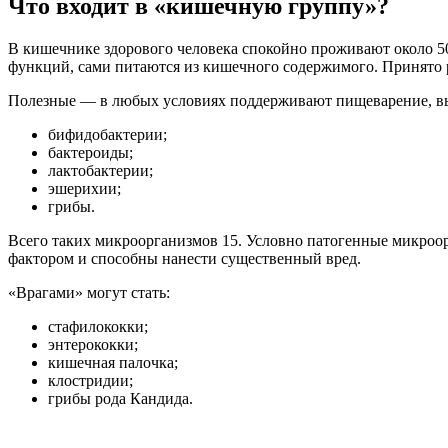
Что входит в «кишечную группу»?
В кишечнике здорового человека спокойно проживают около 5
функций, сами питаются из кишечного содержимого. Принято р
Полезные — в любых условиях поддерживают пищеварение, в
бифидобактерии;
бактероиды;
лактобактерии;
эшерихии;
грибы.
Всего таких микроорганизмов 15. Условно патогенные микроор
фактором и способны нанести существенный вред.
«Врагами» могут стать:
стафилококки;
энтерококки;
кишечная палочка;
клостридии;
грибы рода Кандида.