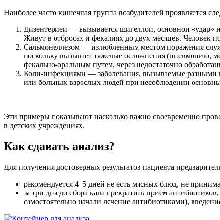
Наиболее часто кишечная группа возбудителей проявляется с
Дизентерией — вызывается шигеллой, основной «удар» н
Живут в отбросах и фекалиях до двух месяцев. Человек 
Сальмонеллезом — излюбленным местом поражения служи
поскольку вызывает тяжелые осложнения (пневмонию, ме
фекально-оральным путем, через недостаточно обработан
Коли-инфекциями — заболевания, вызываемые разными п
или больных взрослых людей при несоблюдении основных
Эти примеры показывают насколько важно своевременно проводи
в детских учреждениях.
Как сдавать анализ?
Для получения достоверных результатов пациента предваритель
рекомендуется 4–5 дней не есть мясных блюд, не приним
за три дня до сбора кала прекратить прием антибиотиков
самостоятельно начали лечение антибиотиками), введени