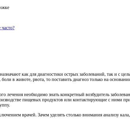
 часто?
значают как для диагностики острых заболеваний, так и с цель
а, боли в животе, рвота, то поставить диагноз только на осно
ного лечения необходимо знать конкретный возбудитель заболе
роизводстве пищевых продуктов или контактирующие с ними при
уппу.
лючением врачей. Зачем уделять столько внимания анализу кала, 