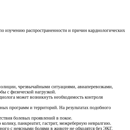
по изучению распространенности и причин кардиологических
 полиции, чрезвычайными ситуациями, авиаперевозками,
бы с физической нагрузкой.
диолога может возникнуть необходимость контроля
ных программ и территорий. На результатах подобного
ствия болевых проявлений в покое.
колику, панкреатит, гастрит, межреберную невралгию.
ного с неясными болями в животе не обходятся без ЭКГ.