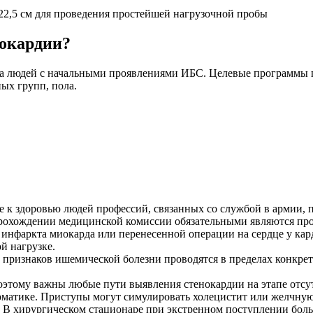
 22,5 см для проведения простейшей нагрузочной пробы
нокардии?
а людей с начальными проявлениями ИБС. Целевые программы 
ых групп, пола.
е к здоровью людей профессий, связанных со службой в армии,
рохождении медицинской комиссии обязательными являются про
 инфаркта миокарда или перенесенной операции на сердце у кар
й нагрузке.
признаков ишемической болезни проводятся в пределах конкрет
этому важны любые пути выявления стенокардии на этапе отсут
оматике. Приступы могут симулировать холецистит или желчную 
. В хирургическом стационаре при экстренном поступлении боль