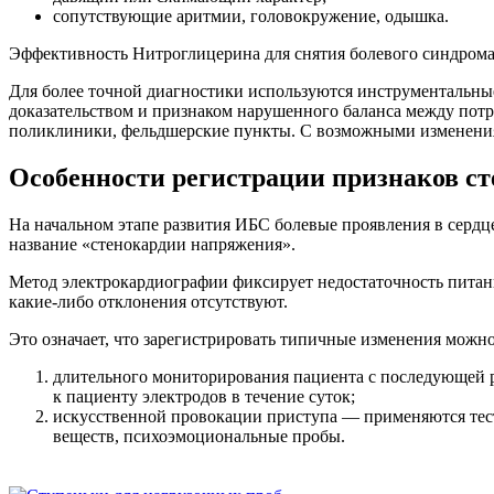
сопутствующие аритмии, головокружение, одышка.
Эффективность Нитроглицерина для снятия болевого синдрома 
Для более точной диагностики используются инструментальн
доказательством и признаком нарушенного баланса между пот
поликлиники, фельдшерские пункты. С возможными изменени
Особенности регистрации признаков с
На начальном этапе развития ИБС болевые проявления в серд
название «стенокардии напряжения».
Метод электрокардиографии фиксирует недостаточность питан
какие-либо отклонения отсутствуют.
Это означает, что зарегистрировать типичные изменения можно
длительного мониторирования пациента с последующей р
к пациенту электродов в течение суток;
искусственной провокации приступа — применяются тест
веществ, психоэмоциональные пробы.