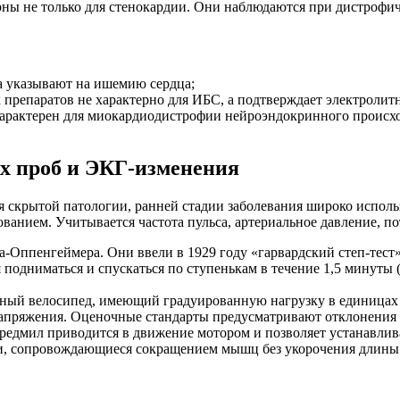
ерны не только для стенокардии. Они наблюдаются при дистроф
 указывают на ишемию сердца;
репаратов не характерно для ИБС, а подтверждает электролит
характерен для миокардиодистрофии нейроэндокринного происхо
х проб и ЭКГ-изменения
 скрытой патологии, ранней стадии заболевания широко исполь
анием. Учитывается частота пульса, артериальное давление, по
а-Оппенгеймера. Они ввели в 1929 году «гарвардский степ-тест
подниматься и спускаться по ступенькам в течение 1,5 минуты (
ный велосипед, имеющий градуированную нагрузку в единицах м
напряжения. Оценочные стандарты предусматривают отклонения 
Тредмил приводится в движение мотором и позволяет устанавли
зки, сопровождающиеся сокращением мышц без укорочения длин