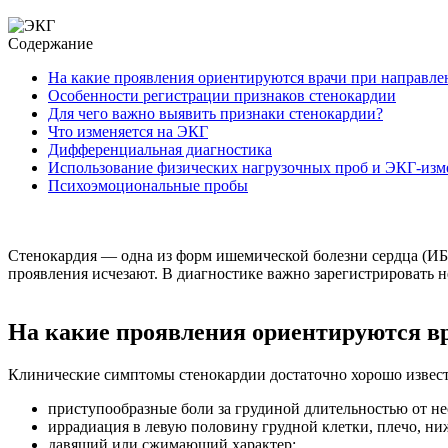
Содержание
На какие проявления ориентируются врачи при направл
Особенности регистрации признаков стенокардии
Для чего важно выявить признаки стенокардии?
Что изменяется на ЭКГ
Дифференциальная диагностика
Использование физических нагрузочных проб и ЭКГ-изм
Психоэмоциональные пробы
Стенокардия — одна из форм ишемической болезни сердца (ИБС
проявления исчезают. В диагностике важно зарегистрировать н
На какие проявления ориентируются в
Клинические симптомы стенокардии достаточно хорошо извес
приступообразные боли за грудиной длительностью от не
иррадиация в левую половину грудной клетки, плечо, н
давящий или сжимающий характер;