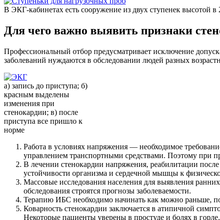
В ЭКГ-кабинетах есть сооружение из двух ступенек высотой в
Для чего важно выявить признаки сте
Профессиональный отбор предусматривает исключение допуск
заболеваний нуждаются в обследовании людей разных возрастн
а) запись до приступа; б)
красным выделены
изменения при
стенокардии; в) после
приступа все пришло к
норме
Работа в условиях напряжения — необходимое требовани
управлением транспортными средствами. Поэтому при п
В лечении стенокардии напряжения, реабилитации после
устойчивости организма и сердечной мышцы к физическо
Массовые исследования населения для выявления ранних 
обследования строятся прогнозы заболеваемости.
Терапию ИБС необходимо начинать как можно раньше, по
Коварность стенокардии заключается в атипичной симпт
Некоторые пациенты уверены в простуде и болях в горле