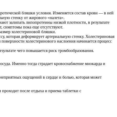
еротической бляшки условия. Изменяется состав крови — в ней
ьную стенку от жирового «налета».
ают залипать липопротеины низкой плотности, в результате
ит, симптомы пока еще отсутствуют.
размер холестериновой бляшки.
су, которая деформирует артериальную стенку. Холестериновая
ия поверхности холестеринового наслоения начинается процесс
езультате чего повышается риск тромбообразования.
сосуда. Именно тогда страдает кровоснабжение миокарда и
неприятных ощущений в сердце и болью, которая может
 проходит после отдыха и приема таблетки с