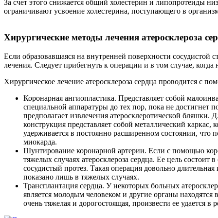
За счет этого снижается общий холестерин и липопротеиды ни
ограничивают усвоение холестерина, поступающего в организм 
Хирургические методы лечения атеросклероза се
Если образовавшаяся на внутренней поверхности сосудистой ст
лечения. Следует прибегнуть к операции и в том случае, ког
Хирургическое лечение атеросклероза сердца проводится с по
Коронарная ангиопластика. Представляет собой малоинва
специальной аппаратуры до тех пор, пока не достигнет п
предполагает извлечения атеросклеротической бляшки. Д
конструкция представляет собой металлический каркас, к
удерживается в постоянно расширенном состоянии, что 
миокарда.
Шунтирование коронарной артерии. Если с помощью коро
тяжелых случаях атеросклероза сердца. Ее цель состоит 
сосудистый протез. Такая операция довольно длительная 
показано лишь в тяжелых случаях.
Трансплантация сердца. У некоторых больных атеросклеро
является молодым человеком и другие органы находятся в
очень тяжелая и дорогостоящая, произвести ее удается в р