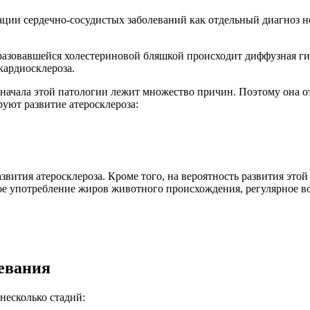
ации сердечно-сосудистых заболеваний как отдельный диагноз н
разовавшейся холестериновой бляшкой происходит диффузная гиб
кардиосклероза.
 начала этой патологии лежит множество причин. Поэтому она о
уют развитие атеросклероза:
ития атеросклероза. Кроме того, на вероятность развития этой 
е употребление жиров животного происхождения, регулярное воз
евания
несколько стадий: