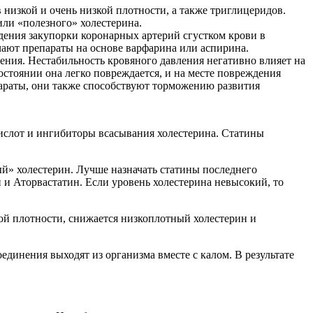
низкой и очень низкой плотности, а также триглицеридов.
ли «полезного» холестерина.
дения закупорки коронарных артерий сгустком крови в
чают препараты на основе варфарина или аспирина.
ения. Нестабильность кровяного давления негативно влияет на
остоянии она легко повреждается, и на месте повреждения
параты, они также способствуют торможению развития
слот и ингибиторы всасывания холестерина. Статины
й» холестерин. Лучше назначать статины последнего
и Аторвастатин. Если уровень холестерина невысокий, то
й плотности, снижается низкоплотный холестерин и
инения выходят из организма вместе с калом. В результате