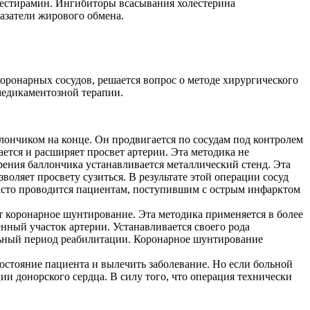
олестирамин. Ингибиторы всасывания холестерина
казатели жирового обмена.
оронарных сосудов, решается вопрос о методе хирургического
медикаментозной терапии.
лончиком на конце. Он продвигается по сосудам под контролем
ется и расширяет просвет артерии. Эта методика не
ения баллончика устанавливается металлический стенд. Эта
оляет просвету сузиться. В результате этой операции сосуд
часто проводится пациентам, поступившим с острым инфарктом
 коронарное шунтирование. Эта методика применяется в более
енный участок артерии. Устанавливается своего рода
тельный период реабилитации. Коронарное шунтирование
состояние пациента и вылечить заболевание. Но если больной
ии донорского сердца. В силу того, что операция технически