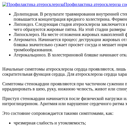
Профилактика атеросклероза со
Долипидная. В результате травмирования внутренней сте
повышается концентрация вредного холестерина. Фермен
Липоидоз. Следующая стадия атеросклероза заключается 
чего образуются жировые пятна. На этой стадии размеры 
Липосклероз. На месте отложения жировых накоплений фо
Атероматоз. Начинается процесс деструкции жировых отл
бляшка значительно сужает просвет сосуда и мешает норм
тромбообразования.
Атерокальциноз. В холестериновой бляшке начинают откл
Начальные симптомы атеросклероза сердца проявляются, лишь 
сократительная функция сердца. Для атеросклероза сердца хара
Симптомы стенокардии проявляются при частичном сужении пр
иррадиировать в шею, руку, нижнюю челюсть, живот или спину
Приступ стенокардии начинается после физической нагрузки и
нитроглицерином. Аритмия или нарушение сердечного ритма х
Это состояние сопровождается такими симптомами, как:
чрезмерная слабость и утомляемость;