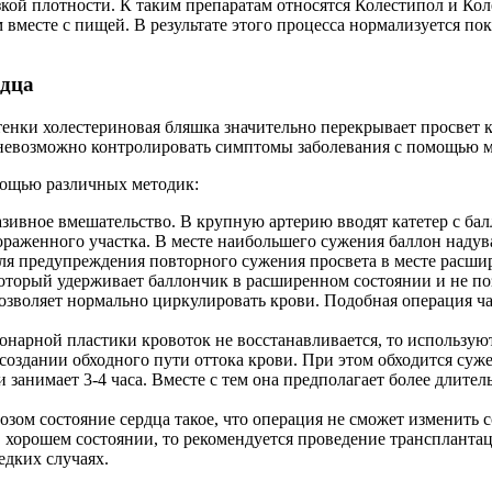
зкой плотности. К таким препаратам относятся Колестипол и К
вместе с пищей. В результате этого процесса нормализуется по
рдца
енки холестериновая бляшка значительно перекрывает просвет к
да невозможно контролировать симптомы заболевания с помощью 
мощью различных методик:
зивное вмешательство. В крупную артерию вводят катетер с бал
ораженного участка. В месте наибольшего сужения баллон надува
ля предупреждения повторного сужения просвета в месте расшир
оторый удерживает баллончик в расширенном состоянии и не позв
позволяет нормально циркулировать крови. Подобная операция 
нарной пластики кровоток не восстанавливается, то используют
в создании обходного пути оттока крови. При этом обходится суж
и занимает 3-4 часа. Вместе с тем она предполагает более дли
зом состояние сердца такое, что операция не сможет изменить 
 хорошем состоянии, то рекомендуется проведение трансплантац
едких случаях.