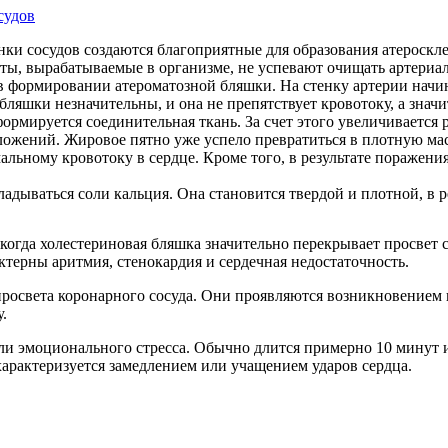
судов
нки сосудов создаются благоприятные для образования атероскл
ты, вырабатываемые в организме, не успевают очищать артериал
в формировании атероматозной бляшки. На стенку артерии начин
бляшки незначительны, и она не препятствует кровотоку, а знач
рмируется соединительная ткань. За счет этого увеличивается 
ожений. Жировое пятно уже успело превратиться в плотную мас
альному кровотоку в сердце. Кроме того, в результате поражен
адываться соли кальция. Она становится твердой и плотной, в р
когда холестериновая бляшка значительно перекрывает просвет 
ктерны аритмия, стенокардия и сердечная недостаточность.
освета коронарного сосуда. Они проявляются возникновением 
.
ли эмоционального стресса. Обычно длится примерно 10 минут и
арактеризуется замедлением или учащением ударов сердца.