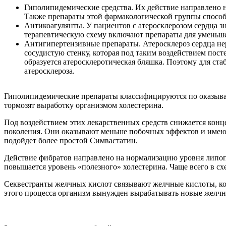
Гиполипидемические средства. Их действие направлено н
Также препараты этой фармакологической группы спосо
Антикоагулянты. У пациентов с атеросклерозом сердца з
терапевтическую схему включают препараты для уменьшен
Антигипертензивные препараты. Атеросклероз сердца нер
сосудистую стенку, которая под таким воздействием пост
образуется атеросклеротическая бляшка. Поэтому для ст
атеросклероза.
Гиполипидемические препараты классифицируются по оказыва
тормозят выработку организмом холестерина.
Под воздействием этих лекарственных средств снижается кон
поколения. Они оказывают меньше побочных эффектов и имеют 
подойдет более простой Симвастатин.
Действие фибратов направлено на нормализацию уровня липоп
повышается уровень «полезного» холестерина. Чаще всего в с
Секвестранты желчных кислот связывают желчные кислоты, кот
этого процесса организм вынужден вырабатывать новые желчн