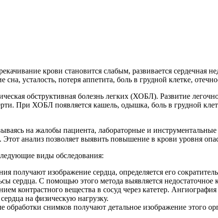
ерекачивание крови становится слабым, развивается сердечная не
сна, усталость, потеря аппетита, боль в грудной клетке, отечн
ическая обструктивная болезнь легких (ХОБЛ). Развитие легочно
рти. При ХОБЛ появляется кашель, одышка, боль в грудной клет
овываясь на жалобы пациента, лабораторные и инструментальные
. Этот анализ позволяет выявить повышение в крови уровня оп
следующие виды обследования:
ия получают изображение сердца, определяется его сократитель
сы сердца. С помощью этого метода выявляется недостаточное 
ием контрастного вещества в сосуд через катетер. Ангиография
 сердца на физическую нагрузку.
е обработки снимков получают детальное изображение этого орг