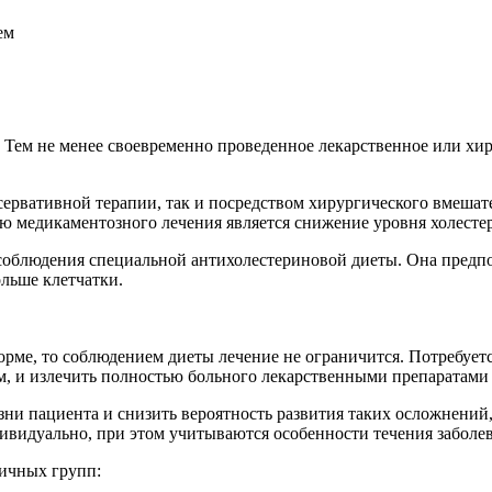
ем
 Тем не менее своевременно проведенное лекарственное или хи
сервативной терапии, так и посредством хирургического вмешате
ью медикаментозного лечения является снижение уровня холестер
соблюдения специальной антихолестериновой диеты. Она предп
льше клетчатки.
орме, то соблюдением диеты лечение не ограничится. Потребует
ем, и излечить полностью больного лекарственными препаратами
ни пациента и снизить вероятность развития таких осложнений, 
дивидуально, при этом учитываются особенности течения заболев
личных групп: