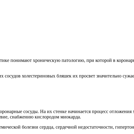
ктике понимают хроническую патологию, при которой в коронар
этих сосудов холестериновых бляшек их просвет значительно суж
коронарные сосуды. На их стенке начинается процесс отложения
ствие, снабжению кислородом миокарда.
ической болезни сердца, сердечной недостаточности, гипертони