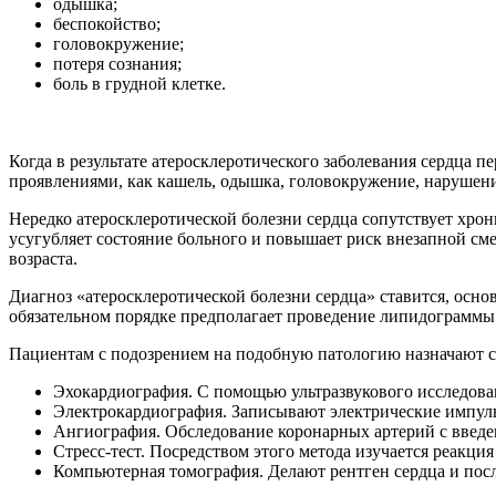
одышка;
беспокойство;
головокружение;
потеря сознания;
боль в грудной клетке.
Когда в результате атеросклеротического заболевания сердца п
проявлениями, как кашель, одышка, головокружение, нарушение 
Нередко атеросклеротической болезни сердца сопутствует хрон
усугубляет состояние больного и повышает риск внезапной сме
возраста.
Диагноз «атеросклеротической болезни сердца» ставится, осн
обязательном порядке предполагает проведение липидограммы
Пациентам с подозрением на подобную патологию назначают 
Эхокардиография. С помощью ультразвукового исследован
Электрокардиография. Записывают электрические импуль
Ангиография. Обследование коронарных артерий с введен
Стресс-тест. Посредством этого метода изучается реакция
Компьютерная томография. Делают рентген сердца и посл