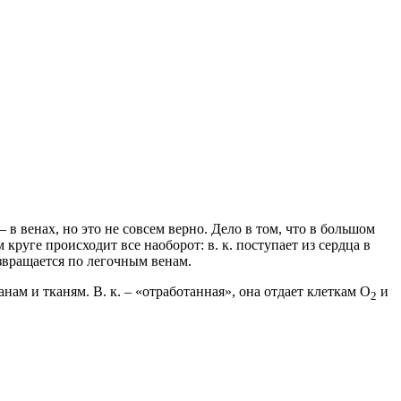
 в венах, но это не совсем верно. Дело в том, что в большом
м круге происходит все наоборот: в. к. поступает из сердца в
озвращается по легочным венам.
нам и тканям. В. к. – «отработанная», она отдает клеткам O
и
2