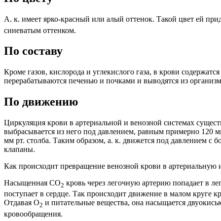
А. к. имеет ярко-красный или алый оттенок. Такой цвет ей пр
синеватым оттенком.
По составу
Кроме газов, кислорода и углекислого газа, в крови содержатся
перерабатываются печенью и почками и выводятся из организма. О
По движению
Циркуляция крови в артериальной и венозной системах существе
выбрасывается из него под давлением, равным примерно 120 мм 
мм рт. столба. Таким образом, а. к. движется под давлением с 
клапаны.
Как происходит превращение венозной крови в артериальную и
Насыщенная CO
кровь через легочную артерию попадает в ле
2
поступает в сердце. Так происходит движение в малом круге кр
Отдавая O
и питательные вещества, она насыщается двуокисью
2
кровообращения.