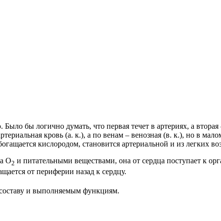
ыло бы логично думать, что первая течет в артериях, а вторая –
риальная кровь (а. к.), а по венам – венозная (в. к.), но в мало
обогащается кислородом, становится артериальной и из легких в
на O
и питательными веществами, она от сердца поступает к орга
2
щается от периферии назад к сердцу.
, составу и выполняемым функциям.