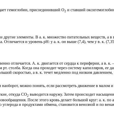
идает гемоглобин, присоединивший O
и ставший оксигемоглобин
2
 и другие элементы. В а. к. множество питательных веществ, а в 
тличается и уровень pH: у а. к. он выше (7,4), чем у в. к. (7,35
нно отличается. А. к. двигается от сердца к периферии, а в. к
рт. столба. Когда она проходит через систему капилляров, ее д
большой скоростью, а в. к. течет медленно под низким давлением
 наоборот, можно понять, если рассмотреть движение в малом 
гкие, откуда CO
выводится наружу. Затем происходит насыщен
2
овообращения. После этого кровь делает большой круг: а. к. по 
 углерода и продуктами обмена, становится венозной и по венам