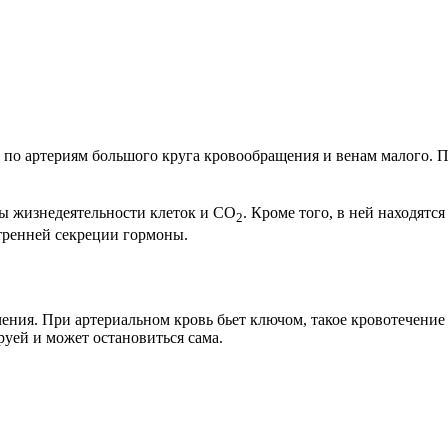
м по артериям большого круга кровообращения и венам малого. П
ты жизнедеятельности клеток и CO
. Кроме того, в ней находятс
2
ренней секреции гормоны.
чения. При артериальном кровь бьет ключом, такое кровотечение
уей и может остановиться сама.