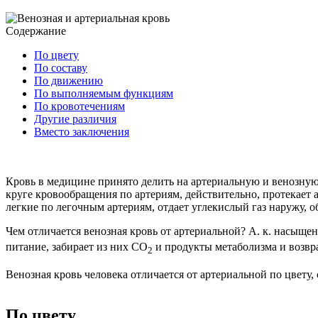
Содержание
По цвету
По составу
По движению
По выполняемым функциям
По кровотечениям
Другие различия
Вместо заключения
Кровь в медицине принято делить на артериальную и венозную. Б
круге кровообращения по артериям, действительно, протекает арте
легкие по легочным артериям, отдает углекислый газ наружу, 
Чем отличается венозная кровь от артериальной? А. к. насыще
питание, забирает из них CO
и продукты метаболизма и возвра
2
Венозная кровь человека отличается от артериальной по цвету
По цвету