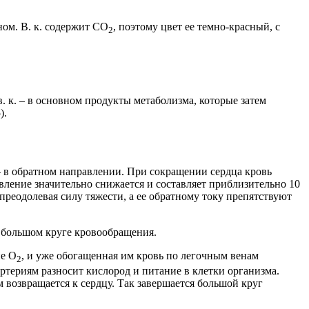
ом. В. к. содержит CO
, поэтому цвет ее темно-красный, с
2
в. к. – в основном продукты метаболизма, которые затем
).
. – в обратном направлении. При сокращении сердца кровь
авление значительно снижается и составляет приблизительно 10
, преодолевая силу тяжести, а ее обратному току препятствуют
и большом круге кровообращения.
ие O
, и уже обогащенная им кровь по легочным венам
2
артериям разносит кислород и питание в клетки организма.
 возвращается к сердцу. Так завершается большой круг