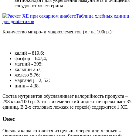
антиоксидант для укрепления иммунитета и очищения
сосудов от холестерина.
Таблица хлебных единиц
для диабетиков
Количество микро- и макроэлементов (мг на 100гр.):
калий – 819,6;
фосфор – 647,4;
магний - 395;
кальций 257;
железо 5,76;
марганец – 2, 52;
цинк – 4,38.
Состав нутриентов обуславливает калорийность продукта –
298 ккал/100 гр. Зато гликемический индекс не превышает 35
единиц. В 2-х столовых ложках (с горкой) содержится 1 ХЕ.
Овес
Овсяная каша готовится из цельных зерен или хлопьев –