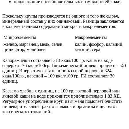
поддержание восстановительных возможностей кожи.
Поскольку крупы производятся из одного и того же сырья,
минеральный состав у них одинаковый. Разница заключается
в количественном содержании микро- и макроэлементов.
Микроэлементы
Макроэлементы
железо, марганец, медь, селен,
калий, фосфор, кальций,
цинк фтор, молибден
магний, сера
Калораж ячки составляет 313 ккал/100 гр. Каша на воде
содержит 76 ккал/100гр. Гликемический индекс продукта – 40
единиц. Энергетическая ценность сырой перловки 324
ккал/100гр., вареной – 109 ккал/100 гр. ГИ составляет 30
единиц.
Касаемо хлебных единиц, на 100 гр. готовой перловой или
ячневой каши на воде приходится приблизительно 1,83 ХЕ.
Регулярное употребление круп из ячменя помогает очистить
пищеварительный тракт от шлаков и организм в целом от
токсических отложений.