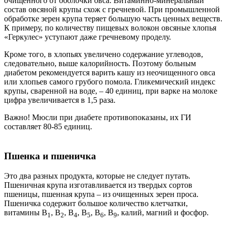
очищенного от оболочки овса. Витаминно-минеральный
состав овсяной крупы схож с гречневой. При промышленной
обработке зерен крупа теряет большую часть ценных веществ.
К примеру, по количеству пищевых волокон овсяные хлопья
«Геркулес» уступают даже гречневому проделу.
Кроме того, в хлопьях увеличено содержание углеводов,
следовательно, выше калорийность. Поэтому больным
диабетом рекомендуется варить кашу из неочищенного овса
или хлопьев самого грубого помола. Гликемический индекс
крупы, сваренной на воде, – 40 единиц, при варке на молоке
цифра увеличивается в 1,5 раза.
Важно!
Мюсли при диабете противопоказаны, их ГИ
составляет 80-85 единиц.
Пшенка и пшеничка
Это два разных продукта, которые не следует путать.
Пшеничная крупа изготавливается из твердых сортов
пшеницы, пшенная крупа – из очищенных зерен проса.
Пшеничка содержит большое количество клетчатки,
витамины В
, В
, В
, В
, В
, В
, калий, магний и фосфор.
1
2
4
5
6
9