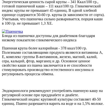
Энергетическая ценность сырой крупы – 341 Ккал/100 гр.,
готовой пшеничной каши – 111 ккал/100 гр. Гликемический
индекс крупы не превышает 45 единиц. В одной хлебной
единице содержится 50-60 гр. крупы (в зависимости от сорта).
Учитывая, что пшеничка сильно разваривается, порция каши
в 100 гр. не превышает 1,3 ХЕ.
Блюда из пшенички доступны для диабетиков благодаря
низкому показателю гликемического индекса
Пшенная крупа более калорийная - 378 ккал/100 гр.
Полезными составляющими продукта являются витамины А,
Е, комплекс группы В-витаминов, железо, магний, калий,
сера, кальций, фтор, марганец и др. Основное ценное
свойство каши из пшена заключается в ее способности
стимулировать производство естественного инсулина и
регулировать процессы обмена.
Эндокринологи рекомендуют употреблять пшенную кашу на
регулярной основе при преддиабете и диабете.
Гликемический индекс крупяной культуры составляет 40-50
единиц. Пшено разрешается варить на воде и на 1,5% молоке.