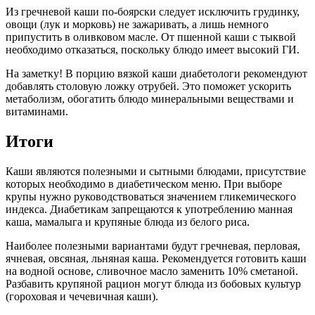
Из гречневой каши по-боярски следует исключить грудинку,
овощи (лук и морковь) не зажаривать, а лишь немного
припустить в оливковом масле. От пшенной каши с тыквой
необходимо отказаться, поскольку блюдо имеет высокий ГИ.
На заметку!
В порцию вязкой каши диабетологи рекомендуют
добавлять столовую ложку отрубей. Это поможет ускорить
метаболизм, обогатить блюдо минеральными веществами и
витаминами.
Итоги
Каши являются полезными и сытными блюдами, присутствие
которых необходимо в диабетическом меню. При выборе
крупы нужно руководствоваться значением гликемического
индекса. Диабетикам запрещаются к употреблению манная
каша, мамалыга и крупяные блюда из белого риса.
Наиболее полезными вариантами будут гречневая, перловая,
ячневая, овсяная, льняная каша. Рекомендуется готовить каши
на водной основе, сливочное масло заменить 10% сметаной.
Разбавить крупяной рацион могут блюда из бобовых культур
(гороховая и чечевичная каши).