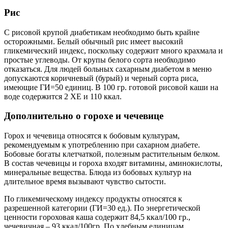
Рис
С рисовой крупой диабетикам необходимо быть крайне
осторожными. Белый обычный рис имеет высокий
гликемический индекс, поскольку содержит много крахмала и
простые углеводы. От крупы белого сорта необходимо
отказаться. Для людей больных сахарным диабетом в меню
допускаются коричневый (бурый) и черный сорта риса,
имеющие ГИ=50 единиц. В 100 гр. готовой рисовой каши на
воде содержится 2 ХЕ и 110 ккал.
Дополнительно о горохе и чечевице
Горох и чечевица относятся к бобовым культурам,
рекомендуемым к употреблению при сахарном диабете.
Бобовые богаты клетчаткой, полезным растительным белком.
В состав чечевицы и гороха входят витамины, аминокислоты,
минеральные вещества. Блюда из бобовых культур на
длительное время вызывают чувство сытости.
По гликемическому индексу продукты относятся к
разрешенной категории (ГИ=30 ед.). По энергетической
ценности гороховая каша содержит 84,5 ккал/100 гр.,
чечевичная – 93 ккал/100гр. По хлебным единицам