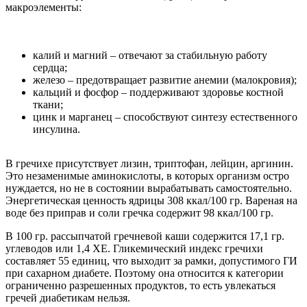
макроэлементы:
калий и магний – отвечают за стабильную работу
сердца;
железо – предотвращает развитие анемии (малокровия);
кальций и фосфор – поддерживают здоровье костной
ткани;
цинк и марганец – способствуют синтезу естественного
инсулина.
В гречихе присутствует лизин, триптофан, лейцин, аргинин.
Это незаменимые аминокислоты, в которых организм остро
нуждается, но не в состоянии вырабатывать самостоятельно.
Энергетическая ценность ядрицы 308 ккал/100 гр. Вареная на
воде без приправ и соли гречка содержит 98 ккал/100 гр.
В 100 гр. рассыпчатой гречневой каши содержится 17,1 гр.
углеводов или 1,4 ХЕ. Гликемический индекс гречихи
составляет 55 единиц, что выходит за рамки, допустимого ГИ
при сахарном диабете. Поэтому она относится к категории
ограниченно разрешенных продуктов, то есть увлекаться
гречей диабетикам нельзя.