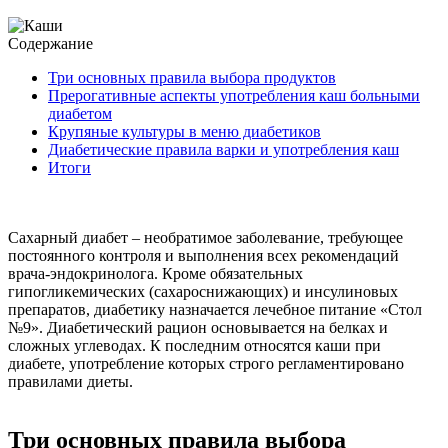
Содержание
Три основных правила выбора продуктов
Прерогативные аспекты употребления каш больными
диабетом
Крупяные культуры в меню диабетиков
Диабетические правила варки и употребления каш
Итоги
Сахарный диабет – необратимое заболевание, требующее
постоянного контроля и выполнения всех рекомендаций
врача-эндокринолога. Кроме обязательных
гипогликемических (сахароснижающих) и инсулиновых
препаратов, диабетику назначается лечебное питание «Стол
№9». Диабетический рацион основывается на белках и
сложных углеводах. К последним относятся каши при
диабете, употребление которых строго регламентировано
правилами диеты.
Три основных правила выбора