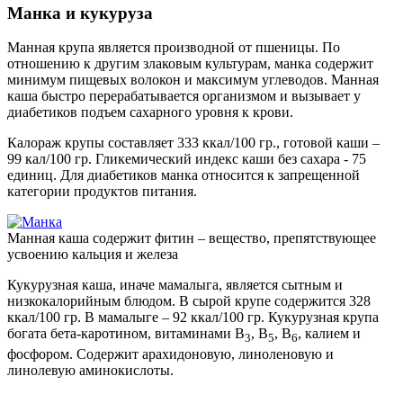
Манка и кукуруза
Манная крупа является производной от пшеницы. По
отношению к другим злаковым культурам, манка содержит
минимум пищевых волокон и максимум углеводов. Манная
каша быстро перерабатывается организмом и вызывает у
диабетиков подъем сахарного уровня к крови.
Калораж крупы составляет 333 ккал/100 гр., готовой каши –
99 кал/100 гр. Гликемический индекс каши без сахара - 75
единиц. Для диабетиков манка относится к запрещенной
категории продуктов питания.
Манная каша содержит фитин – вещество, препятствующее
усвоению кальция и железа
Кукурузная каша, иначе мамалыга, является сытным и
низкокалорийным блюдом. В сырой крупе содержится 328
ккал/100 гр. В мамалыге – 92 ккал/100 гр. Кукурузная крупа
богата бета-каротином, витаминами В
, В
, В
, калием и
3
5
6
фосфором. Содержит арахидоновую, линоленовую и
линолевую аминокислоты.