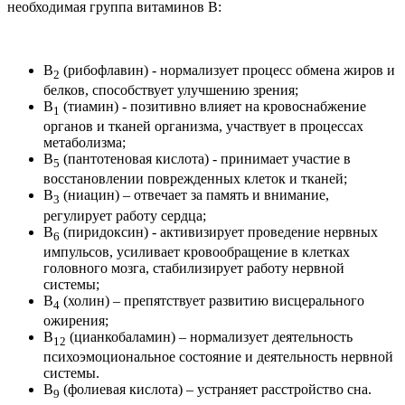
необходимая группа витаминов В:
В
(рибофлавин) - нормализует процесс обмена жиров и
2
белков, способствует улучшению зрения;
В
(тиамин) - позитивно влияет на кровоснабжение
1
органов и тканей организма, участвует в процессах
метаболизма;
В
(пантотеновая кислота) - принимает участие в
5
восстановлении поврежденных клеток и тканей;
В
(ниацин) – отвечает за память и внимание,
3
регулирует работу сердца;
В
(пиридоксин) - активизирует проведение нервных
6
импульсов, усиливает кровообращение в клетках
головного мозга, стабилизирует работу нервной
системы;
В
(холин) – препятствует развитию висцерального
4
ожирения;
В
(цианкобаламин) – нормализует деятельность
12
психоэмоциональное состояние и деятельность нервной
системы.
В
(фолиевая кислота) – устраняет расстройство сна.
9