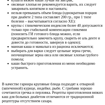
кушать вязкие каши лучше на завтрак;
овсяные хлопья не рекомендуется варить, их следует
заваривать кипятком и настаивать;
нельзя превышать объем блюда (однократная порция
при диабете 2 типа составляет 200 гр., при 1 типе
болезни – высчитывается согласно ХЕ):
крупы с гликемическим индексом более 40 допускаются
только при стабильной компенсации гликемии
(понизить ГИ готового блюда можно, если
предварительно замочить крупу, сварить ее аль денте и
довести до готовности, завернув в одеяло);
манная каша и мамалыга из рациона исключаются;
выбирать для варки следует цельные зерна гречи,
неочищенные зерна овса или овсяные хлопья грубого
помола;
каши быстрого приготовления из меню необходимо
устранить.
В качестве гарнира крупяные блюда подходят к отварной
(запеченной) курице, индейке, рыбе. С грибами хорошо
сочетаются гречка и перловка. Рецепты приготовления вязких
каш для больных диабетом отличаются от традиционной
рецептуры отсутствием сахара.