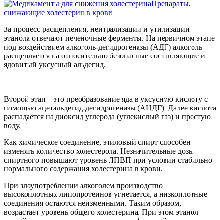
Препараты,
снижающие холестерин в крови
За процесс расщепления, нейтрализации и утилизации
этанола отвечают печеночные ферменты. На первичном этапе
под воздействием алкоголь-дегидрогеназы (АДГ) алкоголь
расщепляется на относительно безопасные составляющие и
ядовитый уксусный альдегид.
Второй этап – это преобразование яда в уксусную кислоту с
помощью ацетальдегид-дегидрогеназы (АЦДГ). Далее кислота
распадается на диоксид углерода (углекислый газ) и простую
воду.
Как химическое соединение, этиловый спирт способен
изменять количество холестерола. Незначительные дозы
спиртного повышают уровень ЛПВП при условии стабильно
нормального содержания холестерина в крови.
При злоупотреблении алкоголем производство
высокоплотных липопротеинов угнетается, а низкоплотные
соединения остаются неизменными. Таким образом,
возрастает уровень общего холестерина. При этом этанол