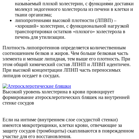
называемый плохой холестерин, с функциями доставки
молекул эндогенного холестерола из печени в клетки и
ткани организма;
липопротеинами высокой плотности (ЛПВП) –
«хороший» холестерин, с функциональной нагрузкой
транспортировки остатков «плохого» холестерола в
печень для утилизации.
Плотность липопротеинов определяется количественным
соотношением белков и жиров. Чем больше белковая часть
элемента и меньше липидная, тем выше его плотность. При
этом общий химический состав ЛПНП и ЛПВП идентичен.
При высокой концентрации ЛПНП часть переносимых
липидов оседает в сосудах.
Высокий уровень холестерина в крови провоцирует
формирование атеросклеротических бляшек на внутренней
стенке сосудов
Если на интиме (внутреннем слое сосудистой стенки)
имеются микротрещинки, клетки крови, отвечающие за
защиту сосудов (тромбоциты) скапливаются в поврежденном
участке для его восстановления.