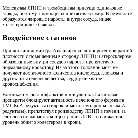
Молекулам ЛПНП и тромбоцитам присущи одинаковые
заряды, поэтому тромбоциты притягивают жир. В результате
образуются жировые наросты внутри сосуда, иначе
холестериновые бляшки.
Воздействие статинов
При дислипидемии (разбалансировке липопротеинов разной
плотности с повышением в сторону ЛПНП) и атеросклерозе
образованные внутри сосудов наросты препятствуют
нормальному кровотоку. Из-за этого головной мозг не
получает достаточного количества кислорода, глюкозы и
других питательны вещества, сердцу не хватает
кровоснабжения.
Возникает угроза инфарктов и инсультов. Статиновые
препараты блокируют активность печеночного фермента
ГМГ-КоА редуктазы (гидрокси-метилглутарил-коэнзим-А-
редуктазы), препятствуя производству ЛПНП в печени, за
счет чего повышается концентрация ЛПВП и снижается
уровень общего холестерола в крови.