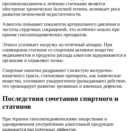
противопоказанием к лечению статинами является
обострение хронических болезней печени, возникает риск
развития печеночной недостаточности.
Алкоголь повышает показатели артериального давления и
частоты сердечных сокращений, что особенно опасно при
приеме гиполипидимических препаратов.
Этанол усиливает нагрузку на почечный аппарат. При
совмещении статинов со спиртным активное вещество
медикаментов и продукты распада алкоголя задерживаются в
организме и отравляют почки.
Спиртные напитки раздражают слизистую желудочно-
кишечного тракта, статиновые препараты, как химические
вещества, усиливают ульцерогенное (разъедающее) действие,
что провоцирует развитие эрозивных и язвенных дефектов.
Последствия сочетания спиртного и
статинов
При терапии гиполипидимическими лекарствами и
одновременном употреблении алкогольной продукции
развивается ряд побочных эффектов: