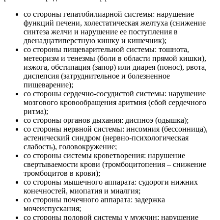
со стороны гепатобилиарной системы: нарушение
функций печени, холестатическая желтуха (снижение
синтеза желчи и нарушение ее поступления в
двенадцатиперстную кишку и кишечник);
со стороны пищеварительной системы: тошнота,
метеоризм и тенезмы (боли в области прямой кишки),
изжога, обстипация (запор) или диарея (понос), рвота,
диспепсия (затруднительное и болезненное
пищеварение);
со стороны сердечно-сосудистой системы: нарушение
мозгового кровообращения аритмия (сбой сердечного
ритма);
со стороны органов дыхания: диспноэ (одышка);
со стороны нервной системы: инсомния (бессонница),
астенический синдром (нервно-психологическая
слабость), головокружение;
со стороны системы кроветворения: нарушение
свертываемости крови (тромбоцитопения – снижение
тромбоцитов в крови);
со стороны мышечного аппарата: судороги нижних
конечностей, миопатия и миалгия;
со стороны почечного аппарата: задержка
мочеиспускания;
со стороны половой системы у мужчин: нарушение