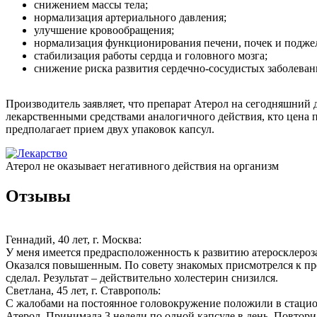
снижением массы тела;
нормализация артериального давления;
улучшение кровообращения;
нормализация функционирования печени, почек и подже
стабилизация работы сердца и головного мозга;
снижение риска развития сердечно-сосудистых заболеван
Производитель заявляет, что препарат Атерол на сегодняшний 
лекарственными средствами аналогичного действия, кто цена п
предполагает прием двух упаковок капсул.
Атерол не оказывает негативного действия на организм
Отзывы
Геннадий, 40 лет, г. Москва:
У меня имеется предрасположенность к развитию атеросклероза,
Оказался повышенным. По совету знакомых присмотрелся к пре
сделал. Результат – действительно холестерин снизился.
Светлана, 45 лет, г. Ставрополь:
С жалобами на постоянное головокружение положили в стацио
Атерол. Принимала 3 недели по одной капсуле в день. Повтори