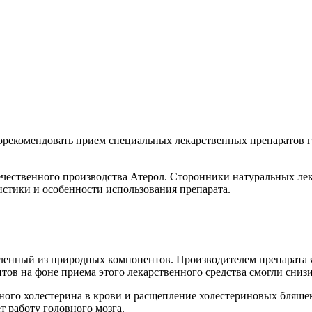
орекомендовать прием специальных лекарственных препаратов 
ечественного производства Атерол. Сторонники натуральных ле
стики и особенности использования препарата.
товленный из природных компонентов. Производителем препарат
ов на фоне приема этого лекарственного средства смогли снизи
ого холестерина в крови и расщепление холестериновых бляшек
т работу головного мозга.