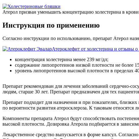
Атерол призван уменьшить концентрацию холестерина в крови
Инструкция по применению
Согласно инструкции по использованию, препарат Атерол назн
Атероклефит от холестерина и отзывы о
концентрация холестерина менее 239 мг/дл;
содержание липопротеинов низкой плотности не более 15
уровень липопротеинов высокой плотности в пределах 40
Препарат рекомендован для лечения заболеваний сердечно-сос
людям, старше 30 лет. Препарат предназначен для тех пациент
Препарат подходит для назначения и при показателях, близки
по вероятности развития атеросклероза. К таковым относятся
Компоненты препарата Атерол будут способствовать постепе
высокой плотности. Дозировка Атерола подбирается в зависимос
Лекарственное средство выпускается в форме капсул. Согласно