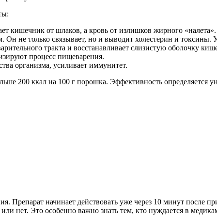
ты:
ет кишечник от шлаков, а кровь от излишков жирного «налета».
 Он не только связывает, но и выводит холестерин и токсины
рительного тракта и восстанавливает слизистую оболочку кише
изируют процесс пищеварения.
тва организма, усиливает иммунитет.
больше 200 ккал на 100 г порошка. Эффективность определяется
ия. Препарат начинает действовать уже через 10 минут после пр
 или нет. Это особенно важно знать тем, кто нуждается в медик