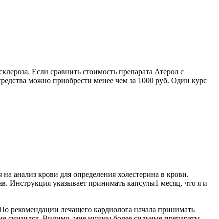
склероза. Если сравнить стоимость препарата Атерол с
редства можно приобрести менее чем за 1000 руб. Один курс
 на анализ крови для определения холестерина в крови.
в. Инструкция указывает принимать капсулы1 месяц, что я и
По рекомендации лечащего кардиолога начала принимать
 не снизился. Видимо, мне нужны более сильные препараты.