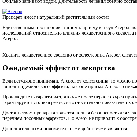
Обильно запивают водой. Длительность лечения обычно состав
Препарат имеет натуральный растительный состав
Единственным противопоказанием к приему капсул Атерол явл
исследований относительно влияния лекарственного средства н
Атерола.
Хранить лекарственное средство от холестерина Атерол следуе
Ожидаемый эффект от лекарства
Если регулярно принимать Атерол от холестерина, то можно п
гиполипидемического эффекта, на фоне приема Атерола снижае
Производитель гарантирует, что уже после первого курса при
гарантируется стойкая ремиссия относительно показателей хол
Достоинством препарата является полная безопасность для че
перечнем побочных эффектов. Но Aterol не приводит к обостр
Дополнительными положительными действиями являются: