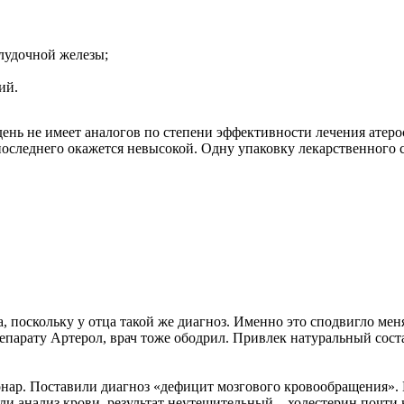
лудочной железы;
ий.
день не имеет аналогов по степени эффективности лечения атеро
оследнего окажется невысокой. Одну упаковку лекарственного с
 поскольку у отца такой же диагноз. Именно это сподвигло меня
парату Артерол, врач тоже ободрил. Привлек натуральный соста
нар. Поставили диагноз «дефицит мозгового кровообращения». 
ли анализ крови, результат неутешительный – холестерин почти