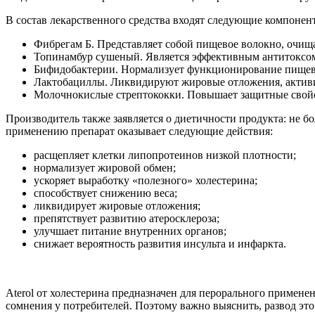
В состав лекарственного средства входят следующие компонен
Фибрегам Б. Представляет собой пищевое волокно, очища
Топинамбур сушеный. Является эффективным антитоксом.
Бифидобактерии. Нормализует функционирование пищева
Лактобациллы. Ликвидируют жировые отложения, актив
Молочнокислые стрептококки. Повышает защитные свойс
Производитель также заявляется о диетичности продукта: не 
применению препарат оказывает следующие действия:
расщепляет клетки липопротеинов низкой плотности;
нормализует жировой обмен;
ускоряет выработку «полезного» холестерина;
способствует снижению веса;
ликвидирует жировые отложения;
препятствует развитию атеросклероза;
улучшает питание внутренних органов;
снижает вероятность развития инсульта и инфаркта.
Aterol от холестерина предназначен для перорального применен
сомнения у потребителей. Поэтому важно выяснить, развод это