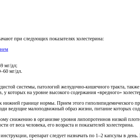
ачают при следующих показателях холестерина:
 нем
9 мг/дл;
–60 мг/дл.
удистой системы, патологий желудочно-кишечного тракта, также
ов, у которых на уровне высокого содержания «вредного» холес
х к нижней границе нормы. Прием этого гиполипидемического пр
 люди ведущие малоподвижный образ жизни, питание которых со
нному снижению в организме уровня липопротеинов низкой пло
ти от веса человека, его возраста и показателей холестерина.
 инструкции, препарат следует назначать по 1–2 капсулы в день