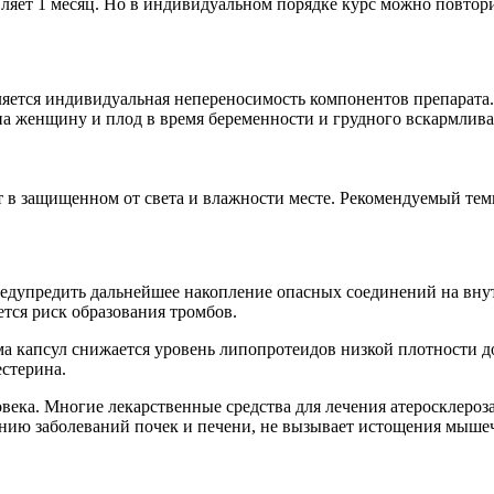
ляет 1 месяц. Но в индивидуальном порядке курс можно повтори
яется индивидуальная непереносимость компонентов препарата.
а женщину и плод в время беременности и грудного вскармливан
т в защищенном от света и влажности месте. Рекомендуемый тем
редупредить дальнейшее накопление опасных соединений на внут
тся риск образования тромбов.
ема капсул снижается уровень липопротеидов низкой плотности 
естерина.
ловека. Многие лекарственные средства для лечения атеросклер
ению заболеваний почек и печени, не вызывает истощения мыше