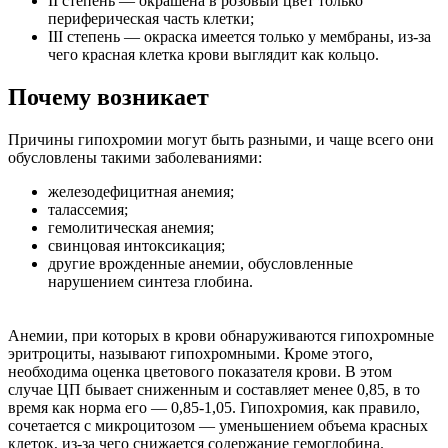
II степень — окрашена в розовый цвет только
периферическая часть клетки;
III степень — окраска имеется только у мембраны, из-за
чего красная клетка крови выглядит как кольцо.
Почему возникает
Причины гипохромии могут быть разными, и чаще всего они
обусловлены такими заболеваниями:
железодефицитная анемия;
талассемия;
гемолитическая анемия;
свинцовая интоксикация;
другие врожденные анемии, обусловленные
нарушением синтеза глобина.
Анемии, при которых в крови обнаруживаются гипохромные
эритроциты, называют гипохромными. Кроме этого,
необходима оценка цветового показателя крови. В этом
случае ЦП бывает сниженным и составляет менее 0,85, в то
время как норма его — 0,85-1,05. Гипохромия, как правило,
сочетается с микроцитозом — уменьшением объема красных
клеток, из-за чего снижается содержание гемоглобина.