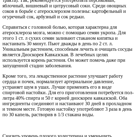
тракта). Так, рекомендуется употреблять персиковый,
яблочный, вишневый и цитрусовый соки. Среди овощных
соков в борьбе с атеросклерозом полезны: картофельный и
огуречный сок, арбузный и сок редьки.
Справиться с головной болью, которая характерна для
атеросклероза мозга, можно с помощью семян укропа. Для
этого 1 ст. л сухих семян заливают стаканом кипятка и
настаивать 30 минут. Пьют дважды в день по 2 ст. л.
Уникальным растением, способным лечить и очищать сосуды
является Диоскорея Кавказская. В лечебных целях
используется корень растения. Он может помочь даже при
запущенной стадии заболевания.
Кроме того, эта лекарственное растение улучшает работу
сердца и почек, нормализует артериальное давление,
устраняет шум в ушах. Лучше применять его в виде
спиртовой настойки. Для его приготовления потребуется пол-
литра 40% спирта и 50 г корней диоскореи кавказской. Оба
ингредиенты соединяют и настаивают 30 дней в прохладном
и темном месте. Готовую настойку употребляют 3 раза в день
по 30 капель, растворив в 1/3 стакана воды.
Снизить уровень плохого холестерина и уменьшить