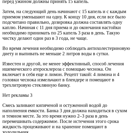
перед ужином должны принять 15 капель.
Затем, на следующий день начинают с 15 капель и с каждым
приемом уменьшают на одну. К концу 10 дня, если все было
подсчитано правильно, дозировка должна составлять одну
каплю. Начиная с 11 дня приема и до окончания настойки
необходимо принимать по 25 капель 3 раза в день. Такую
чистку делают один раз в 3 года, не чаще.
Во время лечения необходимо соблюдать антихолестериновую
диету и выпивать не меньше 2 литров воды в сутки.
Известен и другой, не менее эффективный, способ лечения
ишемического атеросклероза с помощью чеснока. Он
включает в себя еще и лимон. Рецепт такой: 4 лимона и 4
головки чеснока измельчают в блендере и помещают в
трехлитровую стеклянную банку.
Нет рекламы 3
Смесь заливают кипяченой и остуженной водой до
наполнения емкости. Банка 3 дня должна находиться в сухом
и темном месте. За это время нужно 2–3 раза в день
перемешивать содержимое. После истечения этого срока
жидкость процеживают и на хранение помещают в
холодильник.