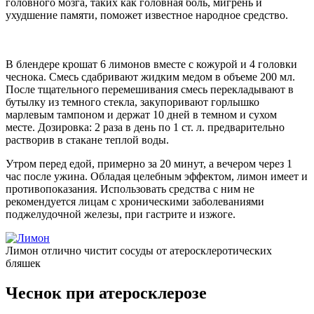
головного мозга, таких как головная боль, мигрень и
ухудшение памяти, поможет известное народное средство.
В блендере крошат 6 лимонов вместе с кожурой и 4 головки
чеснока. Смесь сдабривают жидким медом в объеме 200 мл.
После тщательного перемешивания смесь перекладывают в
бутылку из темного стекла, закупоривают горлышко
марлевым тампоном и держат 10 дней в темном и сухом
месте. Дозировка: 2 раза в день по 1 ст. л. предварительно
растворив в стакане теплой воды.
Утром перед едой, примерно за 20 минут, а вечером через 1
час после ужина. Обладая целебным эффектом, лимон имеет и
противопоказания. Использовать средства с ним не
рекомендуется лицам с хроническими заболеваниями
поджелудочной железы, при гастрите и изжоге.
Лимон отлично чистит сосуды от атеросклеротических
бляшек
Чеснок при атеросклерозе