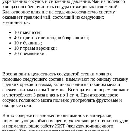
укреплению сосудов и снижению давления. Чай из полевого
хвоща способен очистить сосуды от жировых отложений.
Благотворное влияние на сердечно-сосудистую систему
оказывает травяной чай, состоящий из следующих
компонентов:
10 г мелиссы;
40 г цветов или плодов боярышника;
10 г буквицы;
10 г травы вероники;
30 г земляники.
Восстановить целостность сосудистой стенки можно с
помощью следующего состава: измельчают по одному стакану
грецких орехов и изюма, заливают одним стаканом меда и
свежевыжатым соком 1 лимона. Все тщательно перемешивают
и употребляют 3 раза в день по 1 ст. л. При атеросклерозе
сосудов головного мозга полезно употреблять фруктовые и
овощные соки.
В них содержится множество витаминов и минералов,
нормализующие обмен веществ, укрепляющих стенки сосудов
и нормализующие работу ЖКТ (желудочно-кишечного