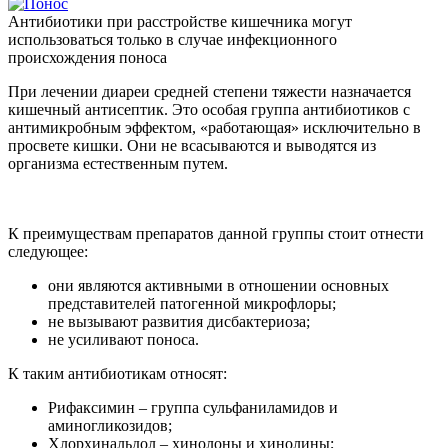
Антибиотики при расстройстве кишечника могут
использоваться только в случае инфекционного
происхождения поноса
При лечении диареи средней степени тяжести назначается
кишечный антисептик. Это особая группа антибиотиков с
антимикробным эффектом, «работающая» исключительно в
просвете кишки. Они не всасываются и выводятся из
организма естественным путем.
К преимуществам препаратов данной группы стоит отнести
следующее:
они являются активными в отношении основных
представителей патогенной микрофлоры;
не вызывают развития дисбактериоза;
не усиливают поноса.
К таким антибиотикам относят:
Рифаксимин – группа сульфаниламидов и
аминогликозидов;
Хлорхинальдол – хинолоны и хинолины;