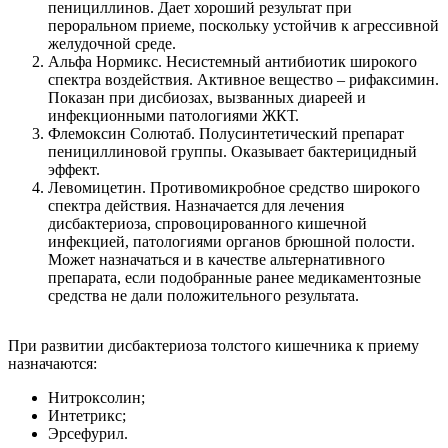
пенициллинов. Дает хороший результат при
пероральном приеме, поскольку устойчив к агрессивной
желудочной среде.
Альфа Нормикс. Несистемный антибиотик широкого
спектра воздействия. Активное вещество – рифаксимин.
Показан при дисбиозах, вызванных диареей и
инфекционными патологиями ЖКТ.
Флемоксин Солютаб. Полусинтетический препарат
пенициллиновой группы. Оказывает бактерицидный
эффект.
Левомицетин. Противомикробное средство широкого
спектра действия. Назначается для лечения
дисбактериоза, спровоцированного кишечной
инфекцией, патологиями органов брюшной полости.
Может назначаться и в качестве альтернативного
препарата, если подобранные ранее медикаментозные
средства не дали положительного результата.
При развитии дисбактериоза толстого кишечника к приему
назначаются:
Нитроксолин;
Интетрикс;
Эрсефурил.