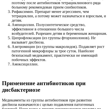
поэтому после антибиотиков тетрациклинового ряда
больному рекомендован прием синбиотиков.
Рифаксимин. Препарат менее агрессивен, чем
тетрациклин, а потому может назначаться и взрослым, и
детям.
Ампициллин. Полусинтетическое средство,
эффективное в отношении большого числа
возбудителей. Разрешен детям и беременным женщинам.
Ципрофлоксацин (из группы фторхинолонов). Не
вызывает дисбиоза.
Азитромицин (из группы макролидов). Подавляет рост
патогенной микрофлоры за трое суток. Наиболее
безопасный медикамент, практически не имеющий
побочных эффектов.
Амоксициллин.
Применение антибиотиков при
дисбактериозе
Медикаменты из группы антибиотиков при развитии
дисбиоза назначаются с целью подавления патогенных
бактерий. Чаще всего к приему рекомендуются средства из